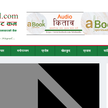
ापार
मनोरञ्जन
प्रदेश
खेलकुद
प्रवास
साह