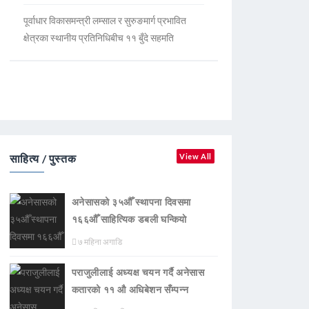
पूर्वाधार विकासमन्त्री लम्साल र सुरुङमार्ग प्रभावित
क्षेत्रका स्थानीय प्रतिनिधिबीच ११ बुँदे सहमति
साहित्य / पुस्तक
View All
अनेसासको ३५औँ स्थापना दिवसमा
१६६औँ साहित्यिक डबली घन्कियाे
७ महिना अगाडि
पराजुलीलाई अध्यक्ष चयन गर्दै अनेसास
कतारको ११ औ अधिबेशन सँम्पन्न