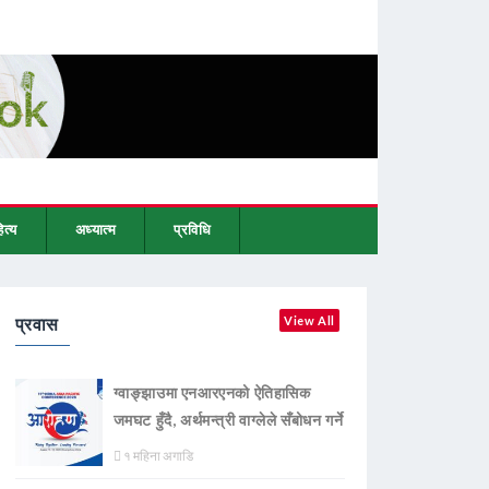
ित्य
अध्यात्म
प्रविधि
प्रवास
View All
ग्वाङ्झाउमा एनआरएनको ऐतिहासिक
जमघट हुँदै, अर्थमन्त्री वाग्लेले सँबोधन गर्ने
१ महिना अगाडि