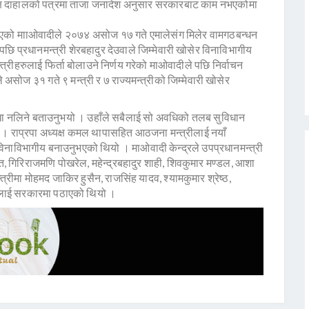
ध्यक्ष दाहालको पत्रमा ताजा जनादेश अनुसार सरकारबाट काम नभएकोमा
मा गएको मााओवादीले २०७४ असोज १७ गते एमालेसंग मिलेर वामगठबन्धन
छि प्रधानमन्त्री शेरबहादुर देउवाले जिम्मेवारी खोसेर विनाविभागीय
रीहरुलाई फिर्ता बोलाउने निर्णय गरेको माओवादीले पछि निर्वाचन
 असोज ३१ गते ९ मन्त्री र ७ राज्यमन्त्रीको जिम्मेवारी खोसेर
ा नलिने बताउनुभयो । उहाँले सबैलाई सो अवधिको तलब सुविधान
 । राप्रपा अध्यक्ष कमल थापासहित आठजना मन्त्रीलाई नयाँ
ई विनाविभागीय बनाउनुभएको थियो । माओवादी केन्द्रले उपप्रधानमन्त्री
्नेत, गिरिराजमणि पोखरेल, महेन्द्रबहादुर शाही, शिवकुमार मण्डल, आशा
्त्रीमा मोहमद जाकिर हुसैन, राजसिंह यादव, श्यामकुमार श्रेष्ठ,
्पालाई सरकारमा पठाएको थियो ।