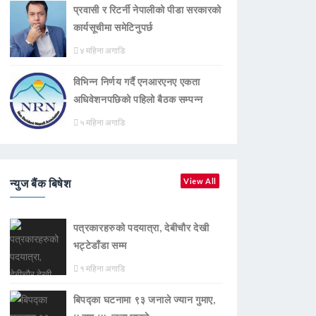
प्रवासी र रिटर्नी नेपालीको पीडा सरकारको
कार्यसूचीमा समेटिनुपर्छ
४ महिना अगाडि
विभिन्न निर्णय गर्दै एनआरएनए एकता
अधिवेशनपछिको पहिलो बैठक सम्पन्न
५ महिना अगाडि
न्युज बैंक बिषेश
View All
पत्रकारहरुको पदयात्रा, देबीचौर देखी
भट्टेडाँडा सम्म
१ महिना अगाडि
बिपद्का घटनामा ९३ जनाले ज्यान गुमाए,