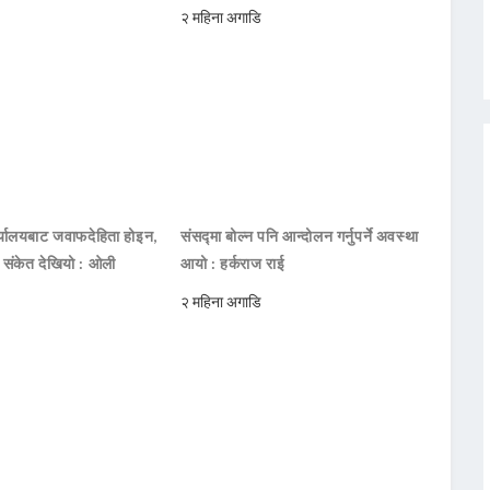
२ महिना अगाडि
ार्यालयबाट जवाफदेहिता होइन,
संसद्मा बोल्न पनि आन्दोलन गर्नुपर्ने अवस्था
ो संकेत देखियो : ओली
आयो : हर्कराज राई
२ महिना अगाडि