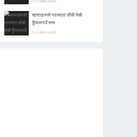
११ महिना अगाडि
स्रष्टाहरुको पदयात्रा डाँछी देखी
फुँयालगाउँ सम्म
१२ महिना अगाडि