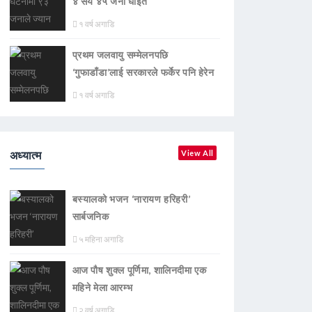
४ सय ४५ जना घाइते
१ वर्ष अगाडि
प्रथम जलवायु सम्मेलनपछि
‘गुफाडाँडा’लाई सरकारले फर्केर पनि हेरेन
१ वर्ष अगाडि
अध्यात्म
View All
बस्यालको भजन ‘नारायण हरिहरी’
सार्बजनिक
५ महिना अगाडि
आज पौष शुक्ल पूर्णिमा, शालिनदीमा एक
महिने मेला आरम्भ
२ वर्ष अगाडि