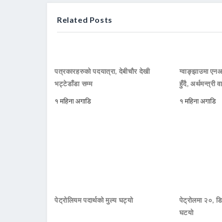
Related Posts
पत्रकारहरुको पदयात्रा, देबीचौर देखी
ग्वाङ्झाउमा ए
भट्टेडाँडा सम्म
हुँदै, अर्थमन्त्री व
१ महिना अगाडि
१ महिना अगाडि
पेट्रोलियम पदार्थको मुल्य घट्यो
पेट्रोलमा २०, डि
घटयो