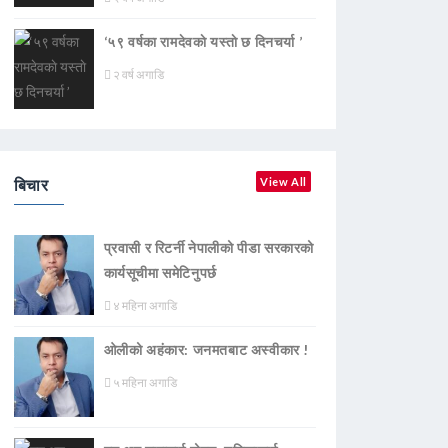
‘५९ वर्षका रामदेवकाे यस्ताे छ दिनचर्या ’
२ वर्ष अगाडि
बिचार
View All
प्रवासी र रिटर्नी नेपालीको पीडा सरकारको
कार्यसूचीमा समेटिनुपर्छ
४ महिना अगाडि
ओलीको अहंकार: जनमतबाट अस्वीकार !
५ महिना अगाडि