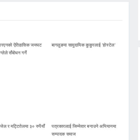
नआरएनको ऐतिहासिक जमघट
बागलुङमा सामुदायिक कुकुरलाई ‘होस्टेल’
ाग्लेले सँबोधन गर्ने
जेल र मट्टितेलमा ३० रुपैयाँ
पत्रकारलाई जिम्मेवार बनाउने अभियानमा
सम्पादक समाज