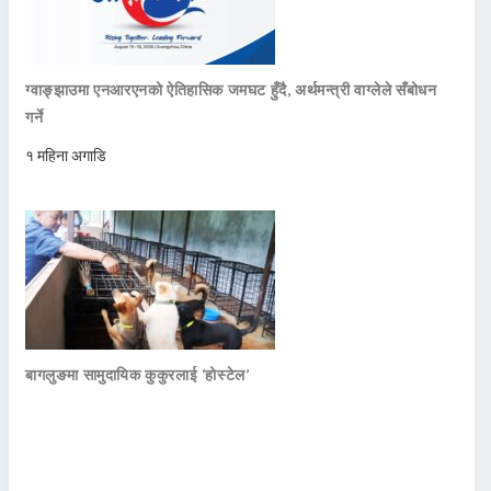
ग्वाङ्झाउमा एनआरएनको ऐतिहासिक जमघट हुँदै, अर्थमन्त्री वाग्लेले सँबोधन
गर्ने
१ महिना अगाडि
बागलुङमा सामुदायिक कुकुरलाई ‘होस्टेल’