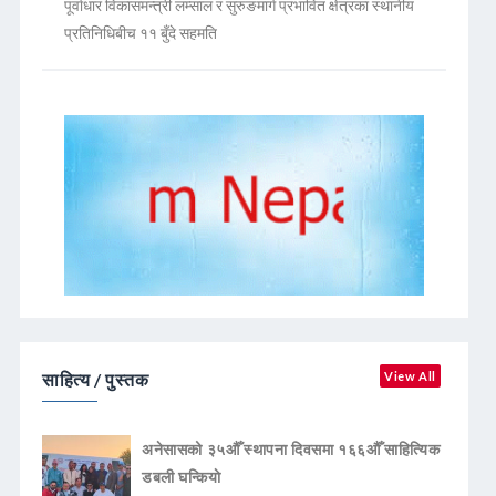
पूर्वाधार विकासमन्त्री लम्साल र सुरुङमार्ग प्रभावित क्षेत्रका स्थानीय
प्रतिनिधिबीच ११ बुँदे सहमति
साहित्य / पुस्तक
View All
अनेसासको ३५औँ स्थापना दिवसमा १६६औँ साहित्यिक
डबली घन्कियाे