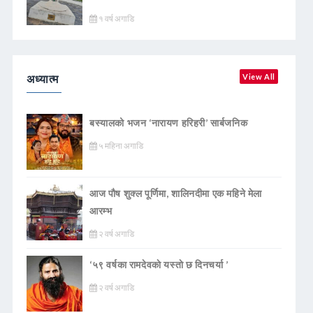
१ वर्ष अगाडि
अध्यात्म
View All
बस्यालको भजन ‘नारायण हरिहरी’ सार्बजनिक
५ महिना अगाडि
आज पौष शुक्ल पूर्णिमा, शालिनदीमा एक महिने मेला
आरम्भ
२ वर्ष अगाडि
‘५९ वर्षका रामदेवकाे यस्ताे छ दिनचर्या ’
२ वर्ष अगाडि