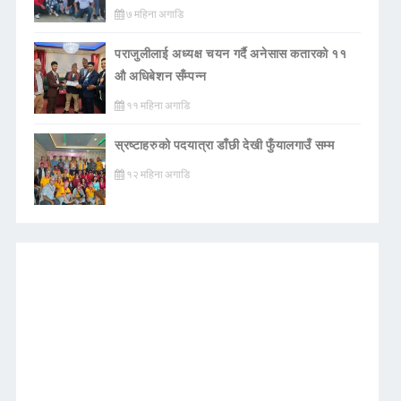
७ महिना अगाडि
पराजुलीलाई अध्यक्ष चयन गर्दै अनेसास कतारको ११
औ अधिबेशन सँम्पन्न
११ महिना अगाडि
स्रष्टाहरुको पदयात्रा डाँछी देखी फुँयालगाउँ सम्म
१२ महिना अगाडि