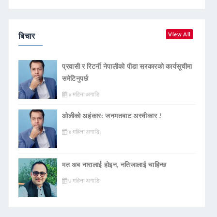
बिचार
View All
प्रवासी र रिटर्नी नेपालीको पीडा सरकारको कार्यसूचीमा
समेटिनुपर्छ
४ महिना अगाडि
ओलीको अहंकार: जनमतबाट अस्वीकार !
४ महिना अगाडि
मत अब नारालाई होइन, नतिजालाई चाहिन्छ
७ महिना अगाडि