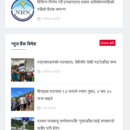
विभिन्न निर्णय गर्दै एनआरएनए एकता अधिवेशनपछिको
पहिलो बैठक सम्पन्न
५ महिना अगाडि
न्युज बैंक बिषेश
View All
पत्रकारहरुको पदयात्रा, देबीचौर देखी भट्टेडाँडा सम्म
१ महिना अगाडि
बिपद्का घटनामा ९३ जनाले ज्यान गुमाए, ४ सय ४५
जना घाइते
१ वर्ष अगाडि
प्रथम जलवायु सम्मेलनपछि ‘गुफाडाँडा’लाई सरकारले
फर्केर पनि हेरेन