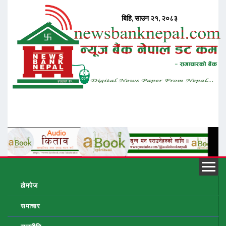
होमपेज
समाचार