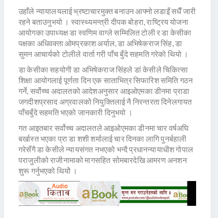
उहाँले न्यायालयलाई भ्रष्टाचारमुक्त बनाउन आफ्नो लडाइँ सधैँ जारी
रहने बताउनुभयो । स्वास्थ्यमन्त्री दीपक बोहरा, राष्ट्रिय योजना
आयोगका उपाध्यक्ष डा स्वणिम वाग्ले सम्मिलित टोली र डा केसीका
पक्षका अधिवक्ता ओमप्रकाश अर्याल, डा अभिषेकराज सिंह, डा
सुमन आचार्यको टोलीले वार्ता गरी पाँच बुँदे सहमति गरेको थियो ।
डा केसीका सहयोगी डा अभिषेकराज सिंहले डां केसीले चिकित्सा
शिक्षा आयोगलाई पूर्णता दिन एक साताभित्र सिफारिश समिति गठन
गर्ने, सर्वोच्च अदालतको आदेशअनुसार आइओएमका डीनमा प्राडा
जगदीशप्रसाद अग्रवालको नियुक्तिलाई नै निरन्तरता दिनेलगायत
पाँचबुँदे सहमति भएको जानकारी दिनुभयो ।
गत आइतबार सर्वोच्च अदालतले आइओएमका डीनमा चार वर्षअघि
बर्खास्त भएका प्रा डा शशी शर्मालाई चार दिनका लागि पुनर्बहाली
गरेसँगै डा केसीले न्यायसंगत नभएको भन्दै प्रधानन्यायाधीश गोपाल
पराजुलीको राजीनामाको मागसहित सोमबारदेखि आमरण अनशन
शुरू गर्नुभएको थियोे ।