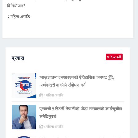
विनियोजन?
२ महिना अगाडि
प्रवास
View All
ग्वाङ्झाउमा एनआरएनको ऐतिहासिक जमघट हुँदै,
अर्थमन्त्री वाग्लेले सँबोधन गर्ने
१ महिना अगाडि
प्रवासी र रिटर्नी नेपालीको पीडा सरकारको कार्यसूचीमा
समेटिनुपर्छ
४ महिना अगाडि