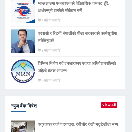
ग्वाङ्झाउमा एनआरएनको ऐतिहासिक जमघट हुँदै,
अर्थमन्त्री वाग्लेले सँबोधन गर्ने
१ महिना अगाडि
प्रवासी र रिटर्नी नेपालीको पीडा सरकारको कार्यसूचीमा
समेटिनुपर्छ
४ महिना अगाडि
विभिन्न निर्णय गर्दै एनआरएनए एकता अधिवेशनपछिको
पहिलो बैठक सम्पन्न
५ महिना अगाडि
न्युज बैंक बिषेश
View All
पत्रकारहरुको पदयात्रा, देबीचौर देखी भट्टेडाँडा सम्म