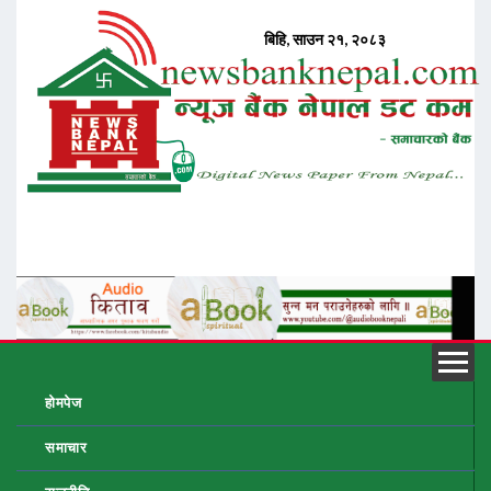
होमपेज
समाचार