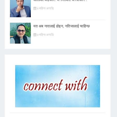
४ महिना अगाडि
मत अब नारालाई होइन, नतिजालाई चाहिन्छ
७ महिना अगाडि