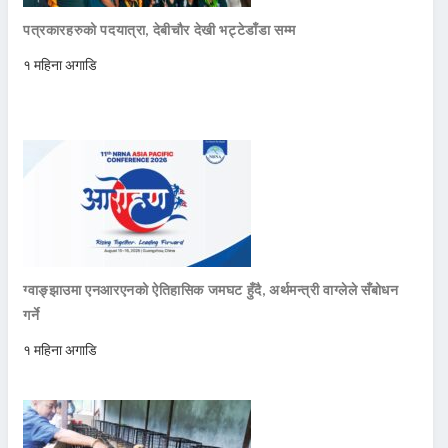
पत्रकारहरुको पदयात्रा, देबीचौर देखी भट्टेडाँडा सम्म
१ महिना अगाडि
ग्वाङ्झाउमा एनआरएनको ऐतिहासिक जमघट हुँदै, अर्थमन्त्री वाग्लेले सँबोधन
गर्ने
१ महिना अगाडि