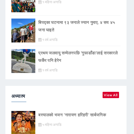
१ महिना अगाडि
बिपद्का घटनामा ९३ जनाले ज्यान गुमाए, ४ सय ४५
जना घाइते
१ वर्ष अगाडि
प्रथम जलवायु सम्मेलनपछि ‘गुफाडाँडा’लाई सरकारले
फर्केर पनि हेरेन
१ वर्ष अगाडि
अध्यात्म
View All
बस्यालको भजन ‘नारायण हरिहरी’ सार्बजनिक
५ महिना अगाडि