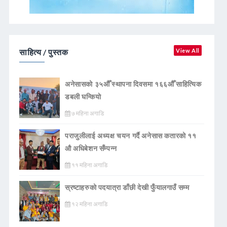
साहित्य / पुस्तक
View All
अनेसासको ३५औँ स्थापना दिवसमा १६६औँ साहित्यिक
डबली घन्कियाे
७ महिना अगाडि
पराजुलीलाई अध्यक्ष चयन गर्दै अनेसास कतारको ११
औ अधिबेशन सँम्पन्न
११ महिना अगाडि
स्रष्टाहरुको पदयात्रा डाँछी देखी फुँयालगाउँ सम्म
१२ महिना अगाडि