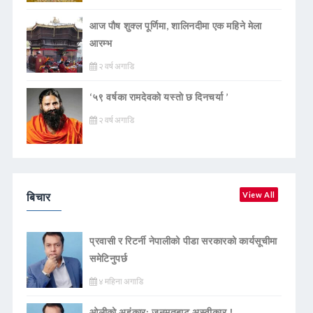
आज पौष शुक्ल पूर्णिमा, शालिनदीमा एक महिने मेला
आरम्भ
२ वर्ष अगाडि
‘५९ वर्षका रामदेवकाे यस्ताे छ दिनचर्या ’
२ वर्ष अगाडि
बिचार
View All
प्रवासी र रिटर्नी नेपालीको पीडा सरकारको कार्यसूचीमा
समेटिनुपर्छ
४ महिना अगाडि
ओलीको अहंकार: जनमतबाट अस्वीकार !