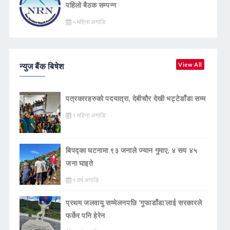
पहिलो बैठक सम्पन्न
५ महिना अगाडि
न्युज बैंक बिषेश
View All
पत्रकारहरुको पदयात्रा, देबीचौर देखी भट्टेडाँडा सम्म
१ महिना अगाडि
बिपद्का घटनामा ९३ जनाले ज्यान गुमाए, ४ सय ४५
जना घाइते
१ वर्ष अगाडि
प्रथम जलवायु सम्मेलनपछि ‘गुफाडाँडा’लाई सरकारले
फर्केर पनि हेरेन