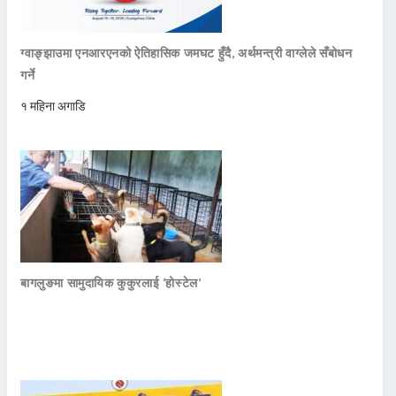
ग्वाङ्झाउमा एनआरएनको ऐतिहासिक जमघट हुँदै, अर्थमन्त्री वाग्लेले सँबोधन
गर्ने
१ महिना अगाडि
बागलुङमा सामुदायिक कुकुरलाई ‘होस्टेल’