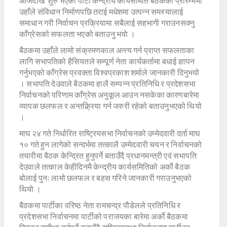
आजदेखि शुरु भएको पार्टी केन्द्रीय कार्यसमिति बैठकको प्रारम्भमा
उहाँले संविधान निर्माणपछि तराई मधेशमा उत्पन्न समस्यालाई
समाधान गरी निर्वाचन प्रक्रियामा सबैलाई सहभागी गराउनसक्नु
काँग्रेसको सफलता भएकाे बताउनु भयाे ।
बैठकमा उहाँले लामो संक्रमणकाल अन्त्य गर्न प्राप्त सफलताका
लागि सभापतिको हैसियतले सम्पूर्ण नेता कार्यकर्तामा बधाई ज्ञापन
गर्नुभएको काँग्रेस प्रवक्ता विश्वप्रकाश शर्माले जानकारी दिनुभयो
। सभापति देउवाले बैठकमा हालै सम्पन्न प्रतिनिधि र प्रदेशसभा
निर्वाचनको परिणाम काँग्रेस अनुकूल आउन नसकेका कारणबारेमा
व्यापक छलफल र अन्तक्र्रिया गर्न जरुरी रहेको बताउनुभएको थियो
।
माघ २४ गते निर्धारित राष्ट्रियसभा निर्वाचनको उम्मेदवारी दर्ता माघ
१० गते हुन लागेको सन्दर्भमा तत्कालै उम्मेदवारी चयन र निर्वाचनको
तयारीमा बैठक केन्द्रित हुनुपर्ने बताउँदै प्रधानमन्त्री एवं सभापति
देउवाले तत्काल केहीदिनमै केन्द्रीय कार्यसमितिको अर्काे बैठक
बोलाई पुनः लामो छलफल र बहस गरिने जानकारी गराउनुभएको
थियो ।
बैठकमा पार्टीका वरिष्ठ नेता रामचन्द्र पौडेलले प्रतिनिधि र
प्रदेशसभा निर्वाचनमा पार्टीको पराजयका बारेमा अर्काे बैठकमा