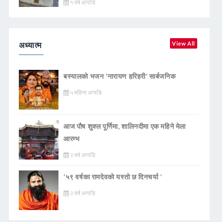
१ वर्ष अगाडि
अध्यात्म
View All
बस्यालको भजन ‘नारायण हरिहरी’ सार्बजनिक
५ महिना अगाडि
आज पौष शुक्ल पूर्णिमा, शालिनदीमा एक महिने मेला
आरम्भ
२ वर्ष अगाडि
‘५९ वर्षका रामदेवकाे यस्ताे छ दिनचर्या ’
२ वर्ष अगाडि