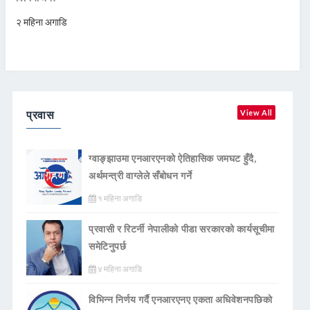
२ महिना अगाडि
प्रवास
View All
ग्वाङ्झाउमा एनआरएनको ऐतिहासिक जमघट हुँदै,
अर्थमन्त्री वाग्लेले सँबोधन गर्ने
१ महिना अगाडि
प्रवासी र रिटर्नी नेपालीको पीडा सरकारको कार्यसूचीमा
समेटिनुपर्छ
४ महिना अगाडि
विभिन्न निर्णय गर्दै एनआरएनए एकता अधिवेशनपछिको