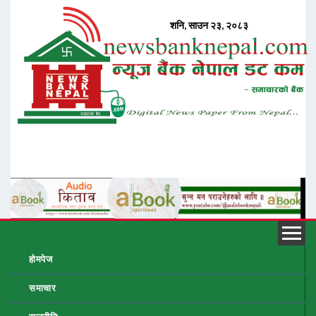
होमपेज
समाचार