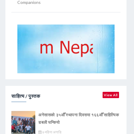
Companions
साहित्य / पुस्तक
View All
अनेसासको ३५औँ स्थापना दिवसमा १६६औँ साहित्यिक
डबली घन्कियाे
७ महिना अगाडि