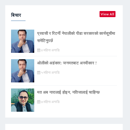
बिचार
View All
प्रवासी र रिटर्नी नेपालीको पीडा सरकारको कार्यसूचीमा
समेटिनुपर्छ
४ महिना अगाडि
ओलीको अहंकार: जनमतबाट अस्वीकार !
५ महिना अगाडि
मत अब नारालाई होइन, नतिजालाई चाहिन्छ
७ महिना अगाडि