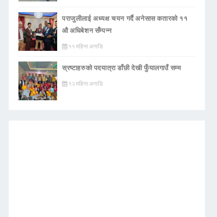
पराजुलीलाई अध्यक्ष चयन गर्दै अनेसास कतारको ११
औ अधिबेशन सँम्पन्न
११ महिना अगाडि
स्रष्टाहरुको पदयात्रा डाँछी देखी फुँयालगाउँ सम्म
१२ महिना अगाडि