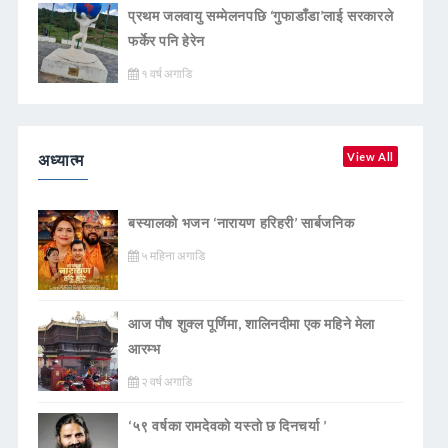
प्रथम जलवायु सम्मेलनपछि ‘गुफाडाँडा’लाई सरकारले
फर्केर पनि हेरेन
१ वर्ष अगाडि
अध्यात्म
View All
बस्यालको भजन ‘नारायण हरिहरी’ सार्बजनिक
५ महिना अगाडि
आज पौष शुक्ल पूर्णिमा, शालिनदीमा एक महिने मेला
आरम्भ
२ वर्ष अगाडि
‘५९ वर्षका रामदेवकाे यस्ताे छ दिनचर्या ’