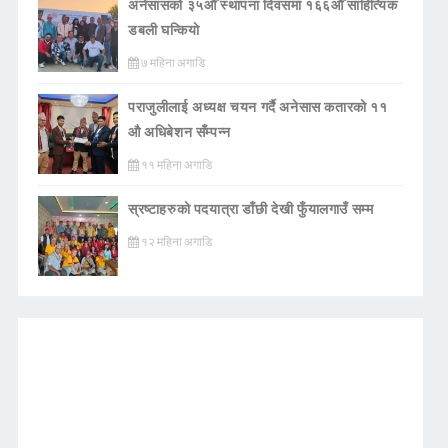
अनेसासको ३५औँ स्थापना दिवसमा १६६औँ साहित्यिक
डबली घन्कियाे
७ महिना अगाडि
पराजुलीलाई अध्यक्ष चयन गर्दै अनेसास कतारको ११
औ अधिबेशन सँम्पन्न
११ महिना अगाडि
स्रष्टाहरुको पदयात्रा डाँछी देखी फुँयालगाउँ सम्म
१२ महिना अगाडि