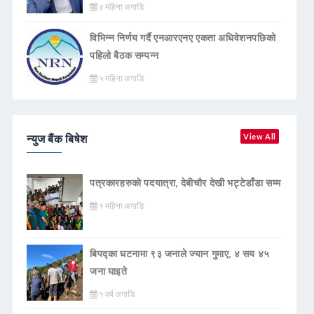
४ महिना अगाडि
विभिन्न निर्णय गर्दै एनआरएनए एकता अधिवेशनपछिको
पहिलो बैठक सम्पन्न
५ महिना अगाडि
न्युज बैंक बिषेश
View All
पत्रकारहरुको पदयात्रा, देबीचौर देखी भट्टेडाँडा सम्म
१ महिना अगाडि
बिपद्का घटनामा ९३ जनाले ज्यान गुमाए, ४ सय ४५
जना घाइते
१ वर्ष अगाडि