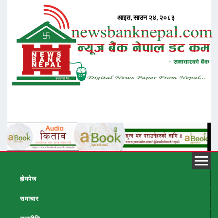
होमपेज
समाचार