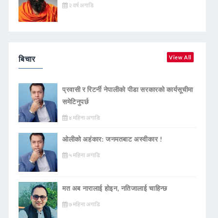
२ वर्ष अगाडि
बिचार
View All
प्रवासी र रिटर्नी नेपालीको पीडा सरकारको कार्यसूचीमा
समेटिनुपर्छ
४ महिना अगाडि
ओलीको अहंकार: जनमतबाट अस्वीकार !
५ महिना अगाडि
मत अब नारालाई होइन, नतिजालाई चाहिन्छ
७ महिना अगाडि