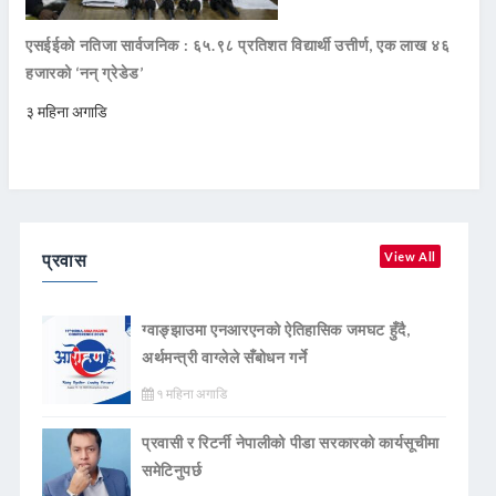
एसईईको नतिजा सार्वजनिक : ६५.९८ प्रतिशत विद्यार्थी उत्तीर्ण, एक लाख ४६
हजारको ‘नन् ग्रेडेड’
३ महिना अगाडि
प्रवास
View All
ग्वाङ्झाउमा एनआरएनको ऐतिहासिक जमघट हुँदै,
अर्थमन्त्री वाग्लेले सँबोधन गर्ने
१ महिना अगाडि
प्रवासी र रिटर्नी नेपालीको पीडा सरकारको कार्यसूचीमा
समेटिनुपर्छ