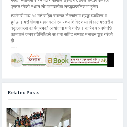
गरेको स्थानमा र १५ गते गंगालाल श्रेष्ठ र दशरथ चन्दले अमरत्व
प्राप्त गरेको स्थान शोभाभगवतीमा श्रद्धाञ्जलिसभा हुनेछ ।
त्यसैगरी माघ १६ गते सहिद स्मारक लैनचौरमा श्रद्धाञ्जलिसभा
हुनेछ । यसैबीचमा महानगरले स्वास्थ्य शिविर तथा विद्यालयस्तरीय
वकृत्वकला कार्यक्रमको आयोजना पनि गर्नेछ । करिब २० वर्षपछि
कामपाले जनप्रतिनिधिको साथमा सहिद सप्ताह मनाउन शुरु गरेको
हो ।
–––
Related Posts