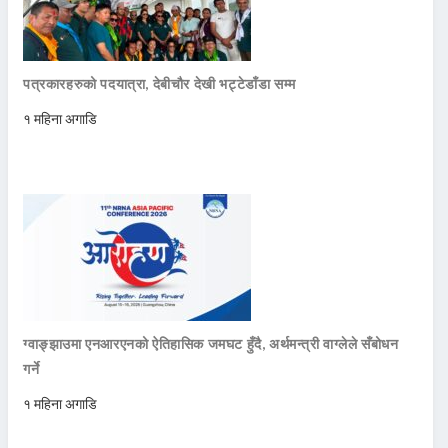
पत्रकारहरुको पदयात्रा, देबीचौर देखी भट्टेडाँडा सम्म
१ महिना अगाडि
ग्वाङ्झाउमा एनआरएनको ऐतिहासिक जमघट हुँदै, अर्थमन्त्री वाग्लेले सँबोधन
गर्ने
१ महिना अगाडि