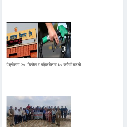
पेट्रोलमा २०, डिजेल र मट्टितेलमा ३० रुपैयाँ घटयो