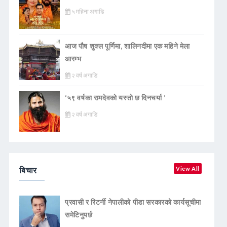
५ महिना अगाडि
आज पौष शुक्ल पूर्णिमा, शालिनदीमा एक महिने मेला
आरम्भ
२ वर्ष अगाडि
‘५९ वर्षका रामदेवकाे यस्ताे छ दिनचर्या ’
२ वर्ष अगाडि
बिचार
View All
प्रवासी र रिटर्नी नेपालीको पीडा सरकारको कार्यसूचीमा
समेटिनुपर्छ