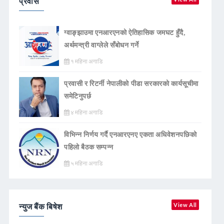
प्रवास
ग्वाङ्झाउमा एनआरएनको ऐतिहासिक जमघट हुँदै,
अर्थमन्त्री वाग्लेले सँबोधन गर्ने
१ महिना अगाडि
प्रवासी र रिटर्नी नेपालीको पीडा सरकारको कार्यसूचीमा
समेटिनुपर्छ
४ महिना अगाडि
विभिन्न निर्णय गर्दै एनआरएनए एकता अधिवेशनपछिको
पहिलो बैठक सम्पन्न
५ महिना अगाडि
न्युज बैंक बिषेश
View All