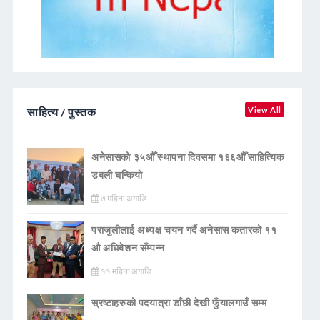
साहित्य / पुस्तक
View All
अनेसासको ३५औँ स्थापना दिवसमा १६६औँ साहित्यिक
डबली घन्कियाे
७ महिना अगाडि
पराजुलीलाई अध्यक्ष चयन गर्दै अनेसास कतारको ११
औ अधिबेशन सँम्पन्न
११ महिना अगाडि
स्रष्टाहरुको पदयात्रा डाँछी देखी फुँयालगाउँ सम्म