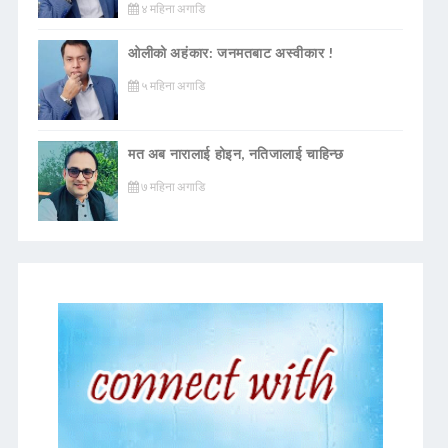
४ महिना अगाडि
ओलीको अहंकार: जनमतबाट अस्वीकार !
५ महिना अगाडि
मत अब नारालाई होइन, नतिजालाई चाहिन्छ
७ महिना अगाडि