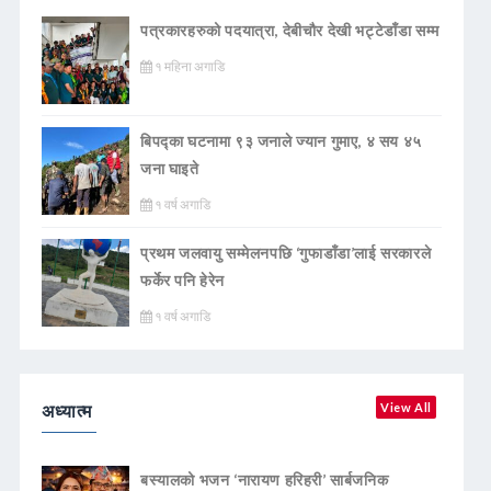
पत्रकारहरुको पदयात्रा, देबीचौर देखी भट्टेडाँडा सम्म
१ महिना अगाडि
बिपद्का घटनामा ९३ जनाले ज्यान गुमाए, ४ सय ४५
जना घाइते
१ वर्ष अगाडि
प्रथम जलवायु सम्मेलनपछि ‘गुफाडाँडा’लाई सरकारले
फर्केर पनि हेरेन
१ वर्ष अगाडि
अध्यात्म
View All
बस्यालको भजन ‘नारायण हरिहरी’ सार्बजनिक