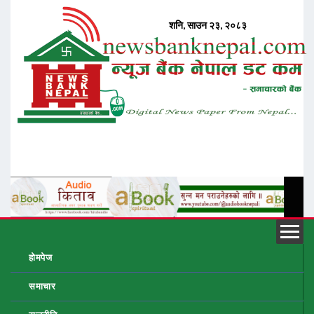
होमपेज
समाचार