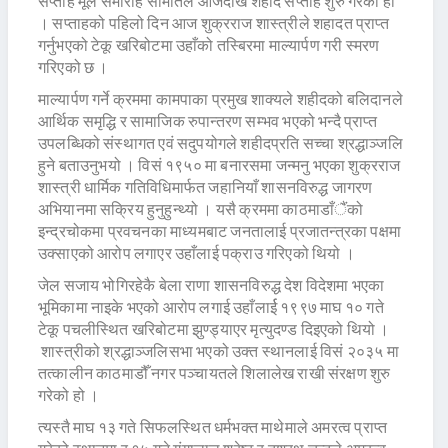
सप्ताह मूल समारोह समितिले आजदेखि शहीद सप्ताह शुरु गरेको हो
। सप्ताहको पहिलो दिन आज शुक्रराज शास्त्रीले शहादत प्राप्त
गर्नुभएको टेकू खरिबोटमा उहाँको तस्बिरमा माल्यार्पण गरी स्मरण
गरिएको छ ।
माल्यार्पण गर्ने क्रममा कामपाका प्रमुख शाक्यले शहीदको बलिदानले
आर्थिक समृद्धि र सामाजिक रुपान्तरण सम्भव भएको भन्दै प्राप्त
उपलब्धिको संस्थागत एवं सदुपयोगले शहीदप्रति सच्चा श्रद्धाञ्जलि
हुने बताउनुभयो । विसं १९५० मा बनारसमा जन्मनु भएका शुक्रराज
शास्त्री धार्मिक गतिविधिमार्फत जहानियाँ शासनविरुद्ध जागरण
अभियानमा सक्रिय हुनुहुन्थ्यो । यसै क्रममा काठमाडाँैंको
इन्द्रचोकमा प्रवचनका माध्यमबाट जनतालाई प्रजातन्त्रका पक्षमा
उक्साएको आरोप लगाएर उहाँलाई पक्राउ गरिएको थियो ।
जेल सजाय भोगिरहेकै बेला राणा शासनविरुद्ध देश विदेशमा भएका
भूमिकामा नाइके भएको आरोप लगाई उहाँलार्ई १९९७ माघ १० गते
टेकू पचलीस्थित खरिबोटमा झुण्ड्याएर मृत्युदण्ड दिइएको थियो ।
शास्त्रीको श्रद्धाञ्जलिसभा भएको उक्त स्थानलाई विसं २०३५ मा
तत्कालीन काठमाडौँ नगर पञ्चायतले शिलालेख राखी संरक्षण शुरु
गरेको हो ।
त्यस्तै माघ १३ गते सिफलस्थित धर्मभक्त माथेमाले अमरत्व प्राप्त