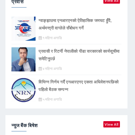
प्रवास
View All
ग्वाङ्झाउमा एनआरएनको ऐतिहासिक जमघट हुँदै,
अर्थमन्त्री वाग्लेले सँबोधन गर्ने
१ महिना अगाडि
प्रवासी र रिटर्नी नेपालीको पीडा सरकारको कार्यसूचीमा
समेटिनुपर्छ
४ महिना अगाडि
विभिन्न निर्णय गर्दै एनआरएनए एकता अधिवेशनपछिको
पहिलो बैठक सम्पन्न
५ महिना अगाडि
न्युज बैंक बिषेश
View All