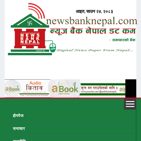
होमपेज
समाचार