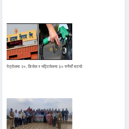
पेट्रोलमा २०, डिजेल र मट्टितेलमा ३० रुपैयाँ घटयो