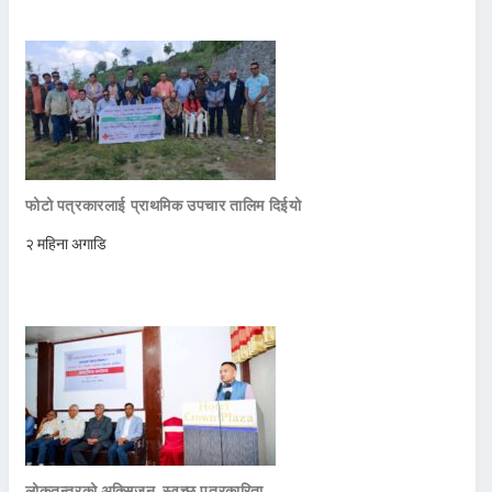
फोटो पत्रकारलाई प्राथमिक उपचार तालिम दिईयो
२ महिना अगाडि
लोकतन्त्रको अक्सिजन, स्वच्छ पत्रकारिता