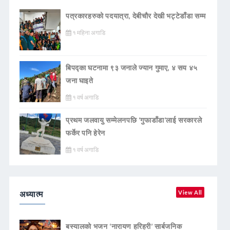
पत्रकारहरुको पदयात्रा, देबीचौर देखी भट्टेडाँडा सम्म
१ महिना अगाडि
बिपद्का घटनामा ९३ जनाले ज्यान गुमाए, ४ सय ४५
जना घाइते
१ वर्ष अगाडि
प्रथम जलवायु सम्मेलनपछि ‘गुफाडाँडा’लाई सरकारले
फर्केर पनि हेरेन
१ वर्ष अगाडि
अध्यात्म
View All
बस्यालको भजन ‘नारायण हरिहरी’ सार्बजनिक