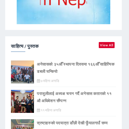
साहित्य / पुस्तक
View All
अनेसासको ३५औँ स्थापना दिवसमा १६६औँ साहित्यिक
डबली घन्कियाे
७ महिना अगाडि
पराजुलीलाई अध्यक्ष चयन गर्दै अनेसास कतारको ११
औ अधिबेशन सँम्पन्न
११ महिना अगाडि
स्रष्टाहरुको पदयात्रा डाँछी देखी फुँयालगाउँ सम्म