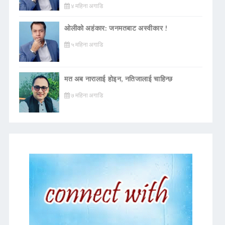
४ महिना अगाडि
ओलीको अहंकार: जनमतबाट अस्वीकार !
५ महिना अगाडि
मत अब नारालाई होइन, नतिजालाई चाहिन्छ
७ महिना अगाडि