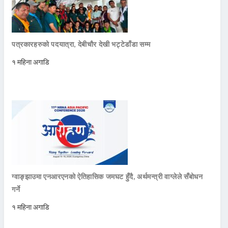
पत्रकारहरुको पदयात्रा, देबीचौर देखी भट्टेडाँडा सम्म
१ महिना अगाडि
ग्वाङ्झाउमा एनआरएनको ऐतिहासिक जमघट हुँदै, अर्थमन्त्री वाग्लेले सँबोधन
गर्ने
१ महिना अगाडि