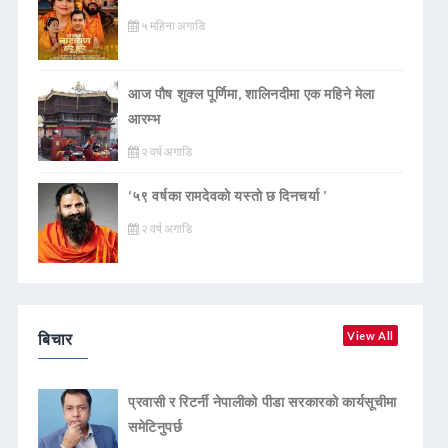
५ महिना अगाडि
आज पौष शुक्ल पूर्णिमा, शालिनदीमा एक महिने मेला
आरम्भ
२ वर्ष अगाडि
‘५९ वर्षका रामदेवकाे यस्ताे छ दिनचर्या ’
२ वर्ष अगाडि
बिचार
View All
प्रवासी र रिटर्नी नेपालीको पीडा सरकारको कार्यसूचीमा
समेटिनुपर्छ