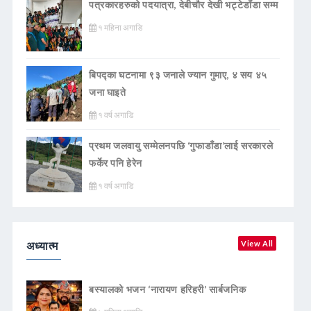
पत्रकारहरुको पदयात्रा, देबीचौर देखी भट्टेडाँडा सम्म
१ महिना अगाडि
बिपद्का घटनामा ९३ जनाले ज्यान गुमाए, ४ सय ४५
जना घाइते
१ वर्ष अगाडि
प्रथम जलवायु सम्मेलनपछि ‘गुफाडाँडा’लाई सरकारले
फर्केर पनि हेरेन
१ वर्ष अगाडि
अध्यात्म
View All
बस्यालको भजन ‘नारायण हरिहरी’ सार्बजनिक