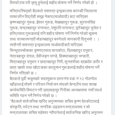
विस्फोटमा परी मृत्यु हुनेलाई शहीद घोषणा गर्ने निर्णय गरेको हो ।
मन्त्रिपरिषद्को बैठकले सशस्त्र द्वन्द्वकालमा कास्की जिल्लामा
तत्कालीन विद्रोही समूह नेकपा(माओवादी) बाट मारिएका
कृष्णबहादुर गुरूङ, ईश्वर गुरूङ, मेखबहादुर गुरूङ, सुरत्तमसिंह
गुरूङ, चन्द्रबहादुर रानाभाट, पशुपति रानाभाट, पूर्णबहादुर भुजेल र
हरिप्रसाद गुरूङलाई पनि शहीद घोषणा गर्ने निर्णय गरेको सूचना
तथा सञ्चारमन्त्री मोहनबहादुर बस्नेतले जानकारी दिनुभयो । ।
त्यसैगरी सशस्त्र द्वन्द्वकालमा माओवादीबाटै मारिएका
सिन्धुपाल्चोकका कृष्णप्रसाद सापकोटा, दिलबहादुर दनुवार,
नेत्रबहादुर दंगाल, देवीजङ्ग पाण्डे, हिक्मतबहादुर भण्डारी,
मित्रबहादुर दनुवार र छत्रबहादुर गिरी, सुनसरीका ब्रह्मदेव उराँव र
छत्र खतवे तथा खोटाङका कालुमान गुरूङलाई शहीद घोषणा गर्ने
निर्णय गरिएको छ ।
बैठकले पूर्वी रूकुमको सदरमुकाम उत्तरगंगा वडा नं १२ गोलगोल
खाँडालाई तोक्ने र परिवार नियोजन संघको केन्द्रीय तथा शाखा
कार्यसमिति विघटन गरी छत्रबहादुर गिरीका अध्यक्षतामा नयाँ तदर्थ
समिति गठन गर्ने निर्णय गरेको छ ।
“बैठकले सार्वजनिक खरिद अनुगमनका सचिव कृष्ण देवकोटालाई
संस्कृति, पर्यटन तथा नागरिक उड्डयन मन्त्रालयमा र सो
मन्त्रालयका सचिव महेश्वर न्यौपानेलाई सार्वजनिक खरिद अनुगमन