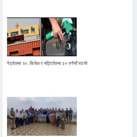
पेट्रोलमा २०, डिजेल र मट्टितेलमा ३० रुपैयाँ घटयो