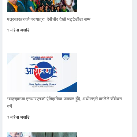
पत्रकारहरुको पदयात्रा, देबीचौर देखी भट्टेडाँडा सम्म
१ महिना अगाडि
ग्वाङ्झाउमा एनआरएनको ऐतिहासिक जमघट हुँदै, अर्थमन्त्री वाग्लेले सँबोधन
गर्ने
१ महिना अगाडि