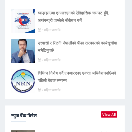
ग्वाङ्झाउमा एनआरएनको ऐतिहासिक जमघट हुँदै,
अर्थमन्त्री वाग्लेले सँबोधन गर्ने
१ महिना अगाडि
प्रवासी र रिटर्नी नेपालीको पीडा सरकारको कार्यसूचीमा
समेटिनुपर्छ
४ महिना अगाडि
विभिन्न निर्णय गर्दै एनआरएनए एकता अधिवेशनपछिको
पहिलो बैठक सम्पन्न
५ महिना अगाडि
न्युज बैंक बिषेश
View All