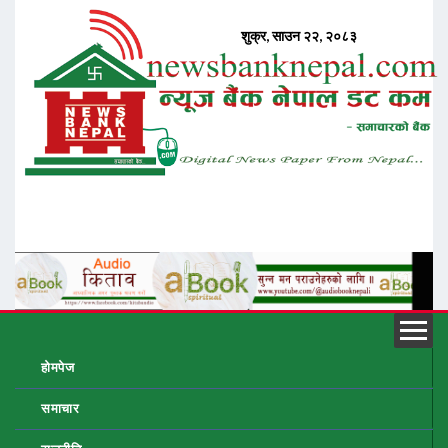
होमपेज
समाचार