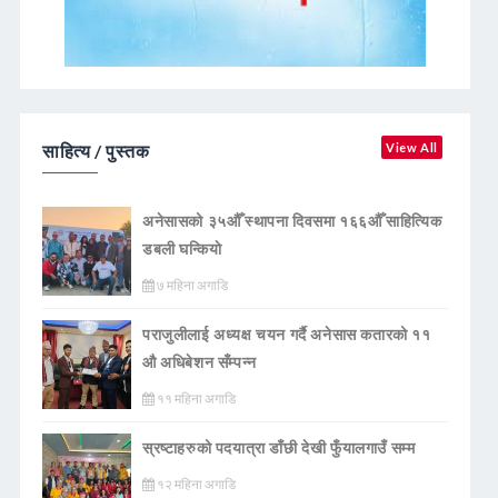
साहित्य / पुस्तक
View All
अनेसासको ३५औँ स्थापना दिवसमा १६६औँ साहित्यिक
डबली घन्कियाे
७ महिना अगाडि
पराजुलीलाई अध्यक्ष चयन गर्दै अनेसास कतारको ११
औ अधिबेशन सँम्पन्न
११ महिना अगाडि
स्रष्टाहरुको पदयात्रा डाँछी देखी फुँयालगाउँ सम्म
१२ महिना अगाडि