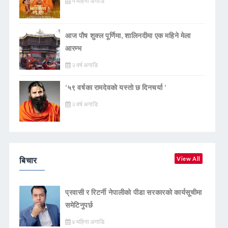
५ महिना अगाडि
आज पौष शुक्ल पूर्णिमा, शालिनदीमा एक महिने मेला
आरम्भ
२ वर्ष अगाडि
‘५९ वर्षका रामदेवकाे यस्ताे छ दिनचर्या ’
२ वर्ष अगाडि
बिचार
View All
प्रवासी र रिटर्नी नेपालीको पीडा सरकारको कार्यसूचीमा
समेटिनुपर्छ
४ महिना अगाडि