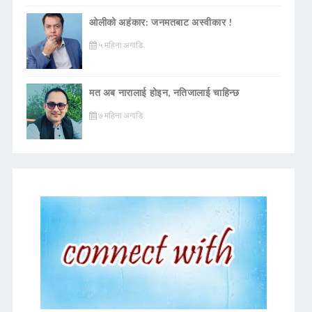
ओलीको अहंकार: जनमतबाट अस्वीकार !
५ महिना अगाडि
मत अब नारालाई होइन, नतिजालाई चाहिन्छ
७ महिना अगाडि