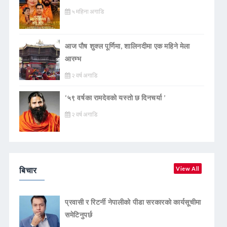
५ महिना अगाडि
आज पौष शुक्ल पूर्णिमा, शालिनदीमा एक महिने मेला
आरम्भ
२ वर्ष अगाडि
‘५९ वर्षका रामदेवकाे यस्ताे छ दिनचर्या ’
२ वर्ष अगाडि
बिचार
View All
प्रवासी र रिटर्नी नेपालीको पीडा सरकारको कार्यसूचीमा
समेटिनुपर्छ