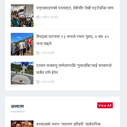
पत्रकारहरुको पदयात्रा, देबीचौर देखी भट्टेडाँडा सम्म
१ महिना अगाडि
बिपद्का घटनामा ९३ जनाले ज्यान गुमाए, ४ सय ४५
जना घाइते
१ वर्ष अगाडि
प्रथम जलवायु सम्मेलनपछि ‘गुफाडाँडा’लाई सरकारले
फर्केर पनि हेरेन
१ वर्ष अगाडि
अध्यात्म
View All
बस्यालको भजन ‘नारायण हरिहरी’ सार्बजनिक