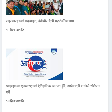
पत्रकारहरुको पदयात्रा, देबीचौर देखी भट्टेडाँडा सम्म
१ महिना अगाडि
ग्वाङ्झाउमा एनआरएनको ऐतिहासिक जमघट हुँदै, अर्थमन्त्री वाग्लेले सँबोधन
गर्ने
१ महिना अगाडि