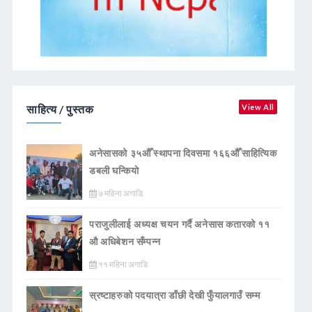
साहित्य / पुस्तक
View All
अनेसासको ३५औँ स्थापना दिवसमा १६६औँ साहित्यिक
डबली घन्कियाे
७ महिना अगाडि
पराजुलीलाई अध्यक्ष चयन गर्दै अनेसास कतारको ११
औ अधिबेशन सँम्पन्न
११ महिना अगाडि
स्रष्टाहरुको पदयात्रा डाँछी देखी फुँयालगाउँ सम्म