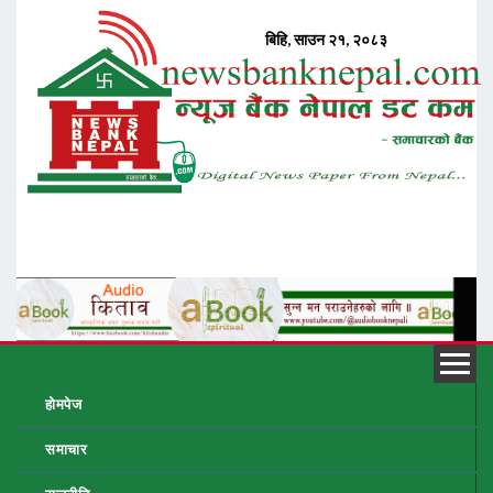
होमपेज
समाचार