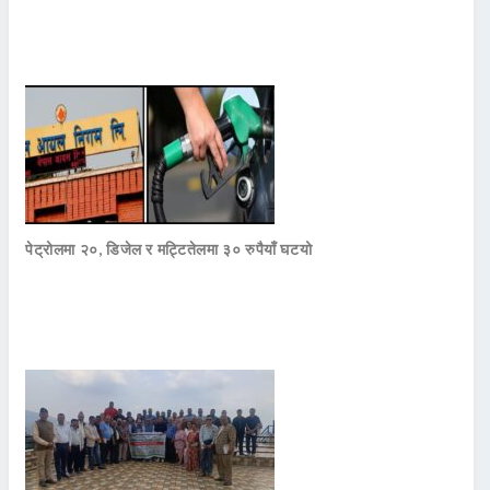
पेट्रोलमा २०, डिजेल र मट्टितेलमा ३० रुपैयाँ घटयो