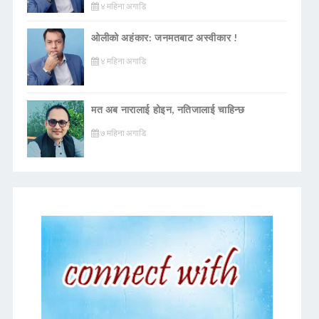
४ महिना अगाडि
ओलीको अहंकार: जनमतबाट अस्वीकार !
४ महिना अगाडि
मत अब नारालाई होइन, नतिजालाई चाहिन्छ
७ महिना अगाडि