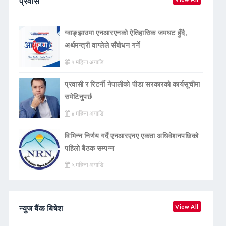
प्रवास
ग्वाङ्झाउमा एनआरएनको ऐतिहासिक जमघट हुँदै,
अर्थमन्त्री वाग्लेले सँबोधन गर्ने
१ महिना अगाडि
प्रवासी र रिटर्नी नेपालीको पीडा सरकारको कार्यसूचीमा
समेटिनुपर्छ
४ महिना अगाडि
विभिन्न निर्णय गर्दै एनआरएनए एकता अधिवेशनपछिको
पहिलो बैठक सम्पन्न
५ महिना अगाडि
न्युज बैंक बिषेश
View All