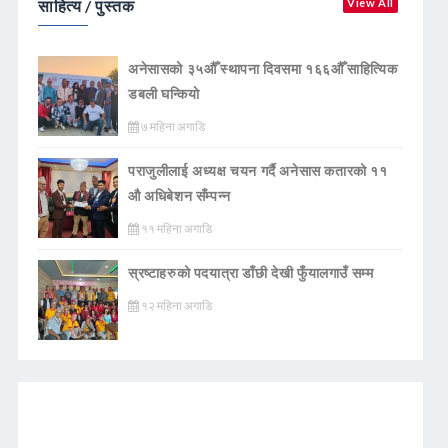
साहित्य / पुस्तक
View All
अनेसासको ३५औँ स्थापना दिवसमा १६६औँ साहित्यिक
डबली घन्कियाे
७ महिना अगाडि
पराजुलीलाई अध्यक्ष चयन गर्दै अनेसास कतारको ११
औ अधिबेशन सँम्पन्न
११ महिना अगाडि
स्रष्टाहरुको पदयात्रा डाँछी देखी फुँयालगाउँ सम्म
१२ महिना अगाडि