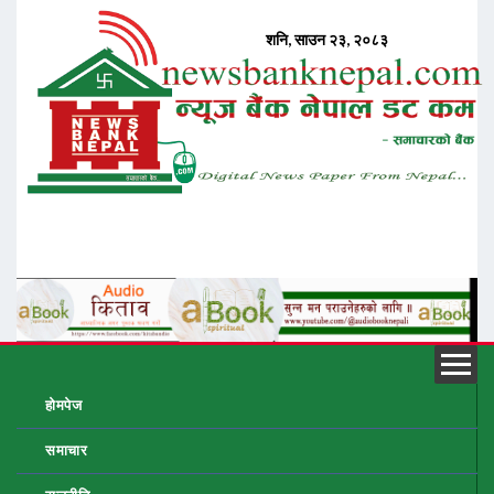
होमपेज
समाचार