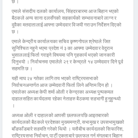
छ ।
एमाले संसदीय दलको कार्यालय, सिंहदरबारमा आज बिहान भएको
बैठकले अन्य साना दलसँगको सहकार्यको सम्भावनाबारे लाग्न र
दुवैका मतदातालाई आफ्ना उम्मेदवार विजयी गराउन निर्देशन दिएको
छ ।
एमाले केन्द्रीय कार्यालयका सचिव कृष्णगोपल श्रेष्ठले जित
सुनिश्चित नहुने भएमा प्रदेश नं ३ का आफ्ना उम्मेदवार वेदुराम
भुसाललाई फिर्ता गराइने विषयमा पनि गृहकार्य भएको जानकारी
दिनुभयो । निर्वाचनमा एमालेले २९ र केन्द्रले १४ उम्मेदवार दिने पूर्व
सहमति छ ।
यही माघ २४ गतेका लागि तय भएको राष्ट्रियसभाको
निर्वाचनअन्तर्गत आज उम्मेदवारी फिर्ता लिने अन्तिम दिन हो ।
एमालेका अध्यक्ष केपी शर्मा ओली र केन्द्रका अध्यक्ष पुष्पकमल
दाहालसहित कार्यदलमा रहेका नेताहरु बैठकमा सहभागी हुनुहुन्थ्यो
।
अध्यक्ष ओली र दाहालको आपसी छलफलपछि आइतबारको
कार्यदलको बैठकले प्रदेशका मुख्यमन्त्री, सभामुख र उपसभामुखको
बाँडफाँडबारे सहमति गरेको थियो । यसैबीच कार्यदलको सिफारिश,
राष्ट्रियसभा निर्वाचन, पार्टी एकताबारे छलफल गर्न मंगलबार बिहान