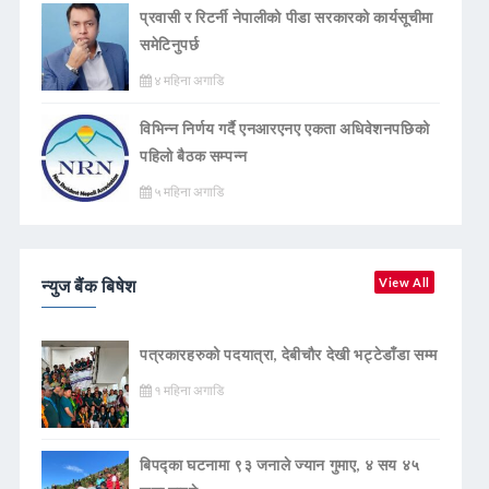
प्रवासी र रिटर्नी नेपालीको पीडा सरकारको कार्यसूचीमा
समेटिनुपर्छ
४ महिना अगाडि
विभिन्न निर्णय गर्दै एनआरएनए एकता अधिवेशनपछिको
पहिलो बैठक सम्पन्न
५ महिना अगाडि
न्युज बैंक बिषेश
View All
पत्रकारहरुको पदयात्रा, देबीचौर देखी भट्टेडाँडा सम्म
१ महिना अगाडि
बिपद्का घटनामा ९३ जनाले ज्यान गुमाए, ४ सय ४५