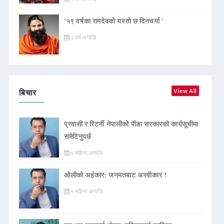
‘५९ वर्षका रामदेवकाे यस्ताे छ दिनचर्या ’
२ वर्ष अगाडि
बिचार
View All
प्रवासी र रिटर्नी नेपालीको पीडा सरकारको कार्यसूचीमा
समेटिनुपर्छ
४ महिना अगाडि
ओलीको अहंकार: जनमतबाट अस्वीकार !
५ महिना अगाडि