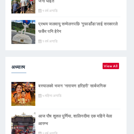
जना घाइते
१ वर्ष अगाडि
प्रथम जलवायु सम्मेलनपछि ‘गुफाडाँडा’लाई सरकारले
फर्केर पनि हेरेन
१ वर्ष अगाडि
अध्यात्म
View All
बस्यालको भजन ‘नारायण हरिहरी’ सार्बजनिक
५ महिना अगाडि
आज पौष शुक्ल पूर्णिमा, शालिनदीमा एक महिने मेला
आरम्भ
२ वर्ष अगाडि