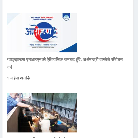
ग्वाङ्झाउमा एनआरएनको ऐतिहासिक जमघट हुँदै, अर्थमन्त्री वाग्लेले सँबोधन
गर्ने
१ महिना अगाडि