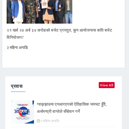
२१ खर्ब २४ अर्ब ३४ करोडको बजेट प्रस्तुत, कुन आयोजनामा कति बजेट
विनियोजन?
२ महिना अगाडि
प्रवास
View All
ग्वाङ्झाउमा एनआरएनको ऐतिहासिक जमघट हुँदै,
अर्थमन्त्री वाग्लेले सँबोधन गर्ने
१ महिना अगाडि