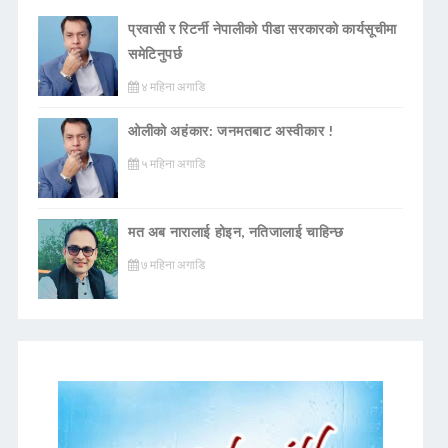
प्रवासी र रिटर्नी नेपालीको पीडा सरकारको कार्यसूचीमा
समेटिनुपर्छ
४ महिना अगाडि
ओलीको अहंकार: जनमतबाट अस्वीकार !
५ महिना अगाडि
मत अब नारालाई होइन, नतिजालाई चाहिन्छ
७ महिना अगाडि