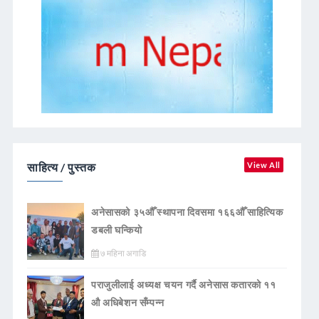
साहित्य / पुस्तक
View All
अनेसासको ३५औँ स्थापना दिवसमा १६६औँ साहित्यिक
डबली घन्कियाे
७ महिना अगाडि
पराजुलीलाई अध्यक्ष चयन गर्दै अनेसास कतारको ११
औ अधिबेशन सँम्पन्न