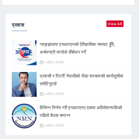
प्रवास
View All
ग्वाङ्झाउमा एनआरएनको ऐतिहासिक जमघट हुँदै,
अर्थमन्त्री वाग्लेले सँबोधन गर्ने
१ महिना अगाडि
प्रवासी र रिटर्नी नेपालीको पीडा सरकारको कार्यसूचीमा
समेटिनुपर्छ
४ महिना अगाडि
विभिन्न निर्णय गर्दै एनआरएनए एकता अधिवेशनपछिको
पहिलो बैठक सम्पन्न
५ महिना अगाडि