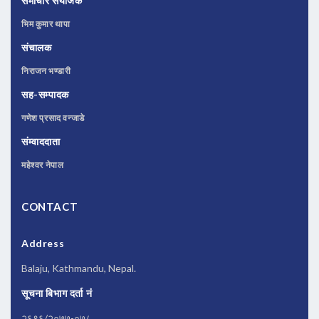
समाचार संयोजक
भिम कुमार थापा
संचालक
निराजन भण्डारी
सह-सम्पादक
गणेश प्रसाद वन्जाडे
संम्वाददाता
महेश्वर नेपाल
CONTACT
Address
Balaju, Kathmandu, Nepal.
सूचना बिभाग दर्ता नं
२६९६/२०७७-०७८