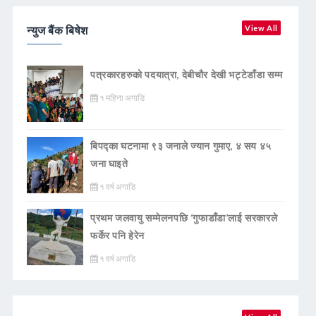
न्युज बैंक बिषेश
View All
पत्रकारहरुको पदयात्रा, देबीचौर देखी भट्टेडाँडा सम्म
१ महिना अगाडि
बिपद्का घटनामा ९३ जनाले ज्यान गुमाए, ४ सय ४५
जना घाइते
१ वर्ष अगाडि
प्रथम जलवायु सम्मेलनपछि ‘गुफाडाँडा’लाई सरकारले
फर्केर पनि हेरेन
१ वर्ष अगाडि