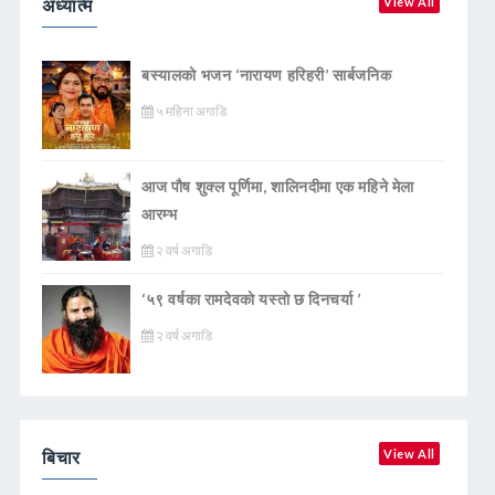
अध्यात्म
View All
बस्यालको भजन ‘नारायण हरिहरी’ सार्बजनिक
५ महिना अगाडि
आज पौष शुक्ल पूर्णिमा, शालिनदीमा एक महिने मेला
आरम्भ
२ वर्ष अगाडि
‘५९ वर्षका रामदेवकाे यस्ताे छ दिनचर्या ’
२ वर्ष अगाडि
बिचार
View All