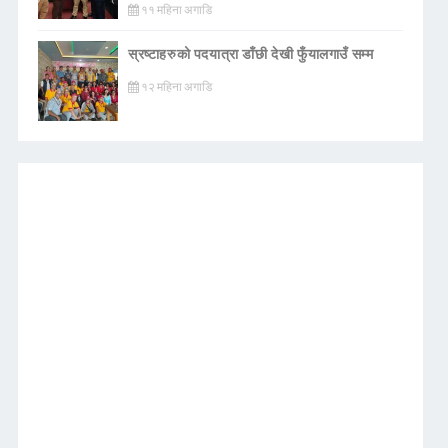
११ महिना अगाडि
स्रष्टाहरुको पदयात्रा डाँछी देखी फुँयालगाउँ सम्म
१२ महिना अगाडि