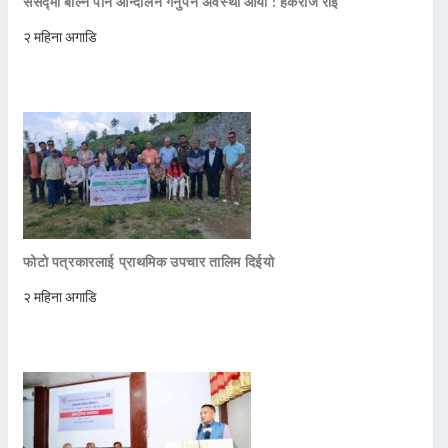
संसद्मा बोल्न पनि आन्दोलन गर्नुपर्ने अवस्था आयो : हर्कराज राई
२ महिना अगाडि
फोटो पत्रकारलाई प्राथमिक उपचार तालिम दिईयो
२ महिना अगाडि