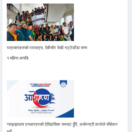
पत्रकारहरुको पदयात्रा, देबीचौर देखी भट्टेडाँडा सम्म
१ महिना अगाडि
ग्वाङ्झाउमा एनआरएनको ऐतिहासिक जमघट हुँदै, अर्थमन्त्री वाग्लेले सँबोधन
गर्ने