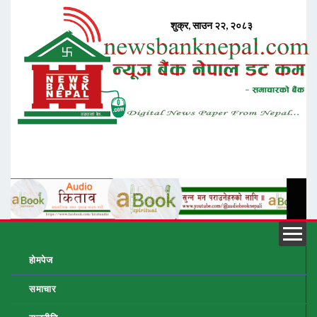
होमपेज
समाचार