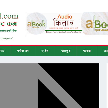
ापार
मनोरञ्जन
प्रदेश
खेलकुद
प्रवास
साह