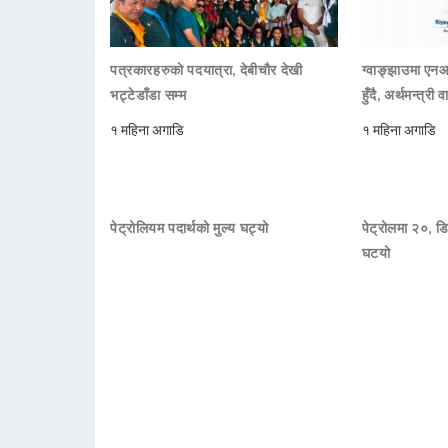
पत्रकारहरुको पदयात्रा, देबीचौर देखी
ग्वाङ्झाउमा ए
भट्टेडाँडा सम्म
हुँदै, अर्थमन्त्री व
१ महिना अगाडि
१ महिना अगाडि
पेट्रोलियम पदार्थको मुल्य घट्यो
पेट्रोलमा २०, डि
घटयो