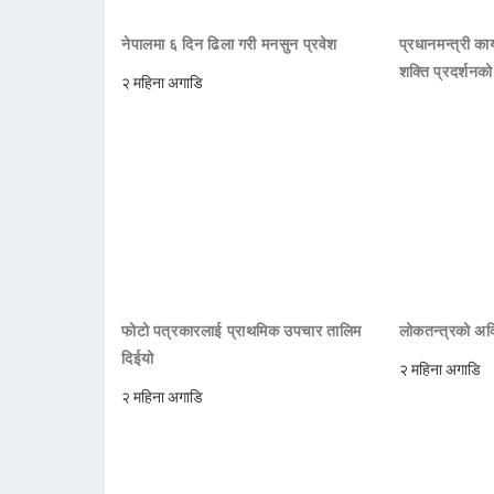
नेपालमा ६ दिन ढिला गरी मनसुन प्रवेश
प्रधानमन्त्री क
शक्ति प्रदर्शनक
२ महिना अगाडि
फोटो पत्रकारलाई प्राथमिक उपचार तालिम
लोकतन्त्रको अक्
दिईयो
२ महिना अगाडि
२ महिना अगाडि