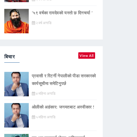
‘५९ वर्षका रामदेवकाे यस्ताे छ दिनचर्या ’
२ वर्ष अगाडि
बिचार
View All
प्रवासी र रिटर्नी नेपालीको पीडा सरकारको
कार्यसूचीमा समेटिनुपर्छ
४ महिना अगाडि
ओलीको अहंकार: जनमतबाट अस्वीकार !
५ महिना अगाडि