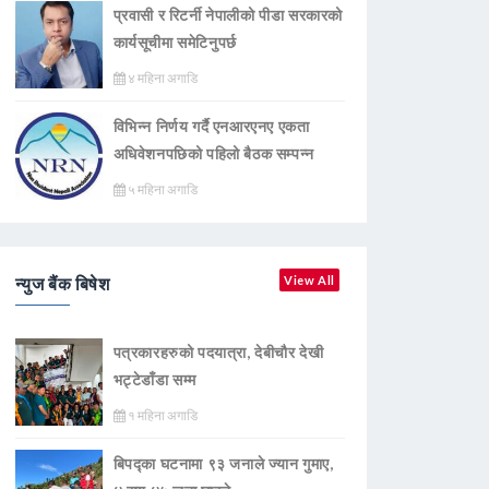
प्रवासी र रिटर्नी नेपालीको पीडा सरकारको
कार्यसूचीमा समेटिनुपर्छ
४ महिना अगाडि
विभिन्न निर्णय गर्दै एनआरएनए एकता
अधिवेशनपछिको पहिलो बैठक सम्पन्न
५ महिना अगाडि
न्युज बैंक बिषेश
View All
पत्रकारहरुको पदयात्रा, देबीचौर देखी
भट्टेडाँडा सम्म
१ महिना अगाडि
बिपद्का घटनामा ९३ जनाले ज्यान गुमाए,