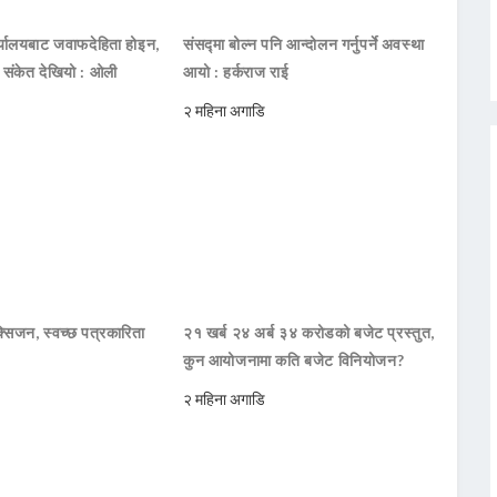
ार्यालयबाट जवाफदेहिता होइन,
संसद्मा बोल्न पनि आन्दोलन गर्नुपर्ने अवस्था
ो संकेत देखियो : ओली
आयो : हर्कराज राई
२ महिना अगाडि
सिजन, स्वच्छ पत्रकारिता
२१ खर्ब २४ अर्ब ३४ करोडको बजेट प्रस्तुत,
कुन आयोजनामा कति बजेट विनियोजन?
२ महिना अगाडि