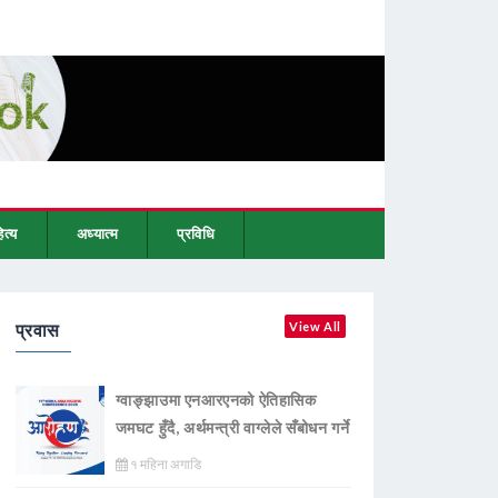
ित्य
अध्यात्म
प्रविधि
प्रवास
View All
ग्वाङ्झाउमा एनआरएनको ऐतिहासिक
जमघट हुँदै, अर्थमन्त्री वाग्लेले सँबोधन गर्ने
१ महिना अगाडि