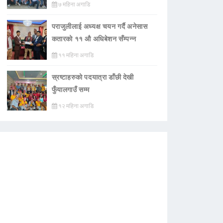
७ महिना अगाडि
पराजुलीलाई अध्यक्ष चयन गर्दै अनेसास
कतारको ११ औ अधिबेशन सँम्पन्न
११ महिना अगाडि
स्रष्टाहरुको पदयात्रा डाँछी देखी
फुँयालगाउँ सम्म
१२ महिना अगाडि