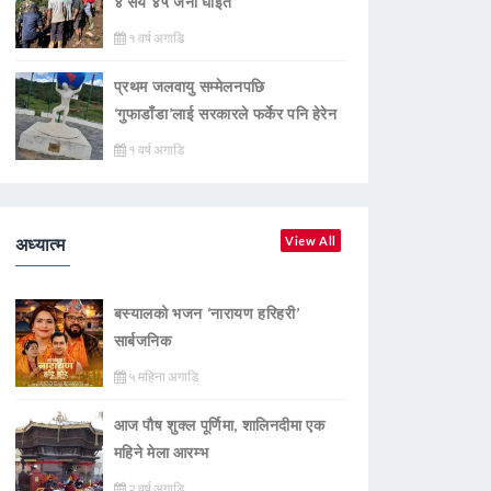
४ सय ४५ जना घाइते
१ वर्ष अगाडि
प्रथम जलवायु सम्मेलनपछि
‘गुफाडाँडा’लाई सरकारले फर्केर पनि हेरेन
१ वर्ष अगाडि
अध्यात्म
View All
बस्यालको भजन ‘नारायण हरिहरी’
सार्बजनिक
५ महिना अगाडि
आज पौष शुक्ल पूर्णिमा, शालिनदीमा एक
महिने मेला आरम्भ
२ वर्ष अगाडि