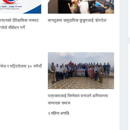
नआरएनको ऐतिहासिक जमघट
बागलुङमा सामुदायिक कुकुरलाई ‘होस्टेल’
ाग्लेले सँबोधन गर्ने
जेल र मट्टितेलमा ३० रुपैयाँ
पत्रकारलाई जिम्मेवार बनाउने अभियानमा
सम्पादक समाज
२ महिना अगाडि