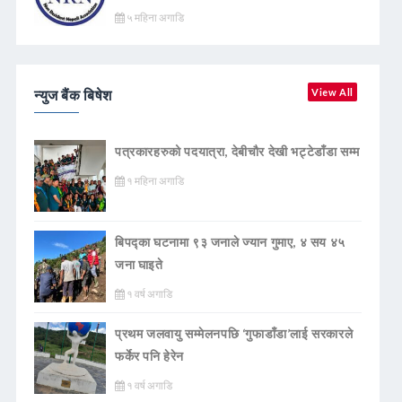
५ महिना अगाडि
न्युज बैंक बिषेश
View All
पत्रकारहरुको पदयात्रा, देबीचौर देखी भट्टेडाँडा सम्म
१ महिना अगाडि
बिपद्का घटनामा ९३ जनाले ज्यान गुमाए, ४ सय ४५
जना घाइते
१ वर्ष अगाडि
प्रथम जलवायु सम्मेलनपछि ‘गुफाडाँडा’लाई सरकारले
फर्केर पनि हेरेन
१ वर्ष अगाडि