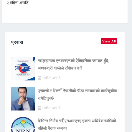
२ महिना अगाडि
प्रवास
View All
ग्वाङ्झाउमा एनआरएनको ऐतिहासिक जमघट हुँदै,
अर्थमन्त्री वाग्लेले सँबोधन गर्ने
१ महिना अगाडि
प्रवासी र रिटर्नी नेपालीको पीडा सरकारको कार्यसूचीमा
समेटिनुपर्छ
४ महिना अगाडि
विभिन्न निर्णय गर्दै एनआरएनए एकता अधिवेशनपछिको
पहिलो बैठक सम्पन्न