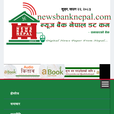
होमपेज
समाचार