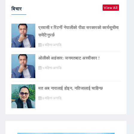
बिचार
View All
प्रवासी र रिटर्नी नेपालीको पीडा सरकारको कार्यसूचीमा
समेटिनुपर्छ
४ महिना अगाडि
ओलीको अहंकार: जनमतबाट अस्वीकार !
५ महिना अगाडि
मत अब नारालाई होइन, नतिजालाई चाहिन्छ
७ महिना अगाडि