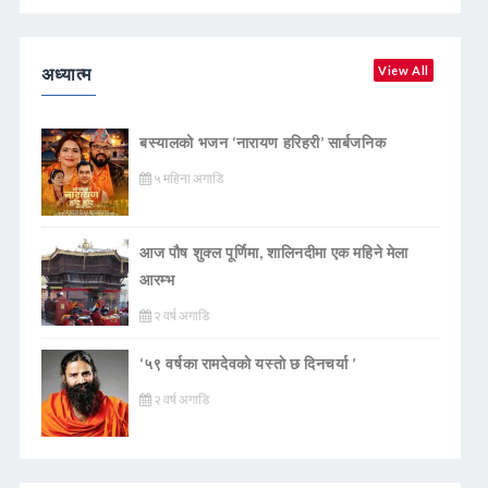
अध्यात्म
View All
बस्यालको भजन ‘नारायण हरिहरी’ सार्बजनिक
५ महिना अगाडि
आज पौष शुक्ल पूर्णिमा, शालिनदीमा एक महिने मेला
आरम्भ
२ वर्ष अगाडि
‘५९ वर्षका रामदेवकाे यस्ताे छ दिनचर्या ’
२ वर्ष अगाडि