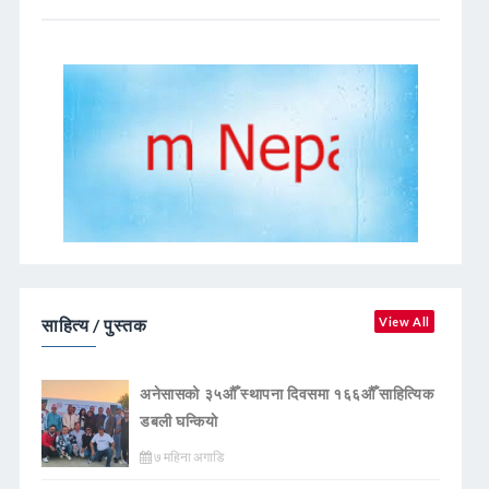
साहित्य / पुस्तक
View All
अनेसासको ३५औँ स्थापना दिवसमा १६६औँ साहित्यिक
डबली घन्कियाे
७ महिना अगाडि