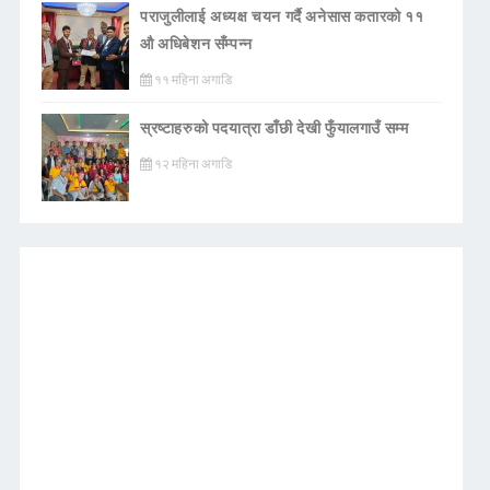
पराजुलीलाई अध्यक्ष चयन गर्दै अनेसास कतारको ११
औ अधिबेशन सँम्पन्न
११ महिना अगाडि
स्रष्टाहरुको पदयात्रा डाँछी देखी फुँयालगाउँ सम्म
१२ महिना अगाडि