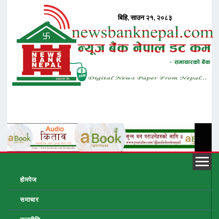
होमपेज
समाचार