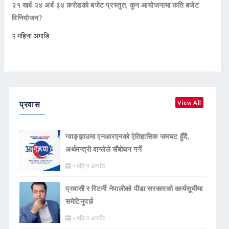
२१ खर्ब २४ अर्ब ३४ करोडको बजेट प्रस्तुत, कुन आयोजनामा कति बजेट
विनियोजन?
२ महिना अगाडि
प्रवास
View All
ग्वाङ्झाउमा एनआरएनको ऐतिहासिक जमघट हुँदै,
अर्थमन्त्री वाग्लेले सँबोधन गर्ने
१ महिना अगाडि
प्रवासी र रिटर्नी नेपालीको पीडा सरकारको कार्यसूचीमा
समेटिनुपर्छ
४ महिना अगाडि