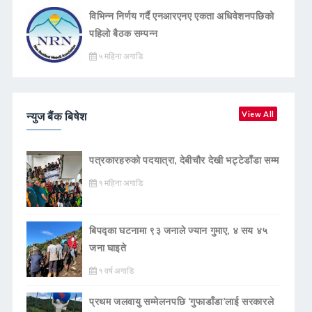
विभिन्न निर्णय गर्दै एनआरएनए एकता अधिवेशनपछिको
पहिलो बैठक सम्पन्न
५ महिना अगाडि
न्युज बैंक बिषेश
View All
पत्रकारहरुको पदयात्रा, देबीचौर देखी भट्टेडाँडा सम्म
१ महिना अगाडि
बिपद्का घटनामा ९३ जनाले ज्यान गुमाए, ४ सय ४५
जना घाइते
१ वर्ष अगाडि
प्रथम जलवायु सम्मेलनपछि ‘गुफाडाँडा’लाई सरकारले