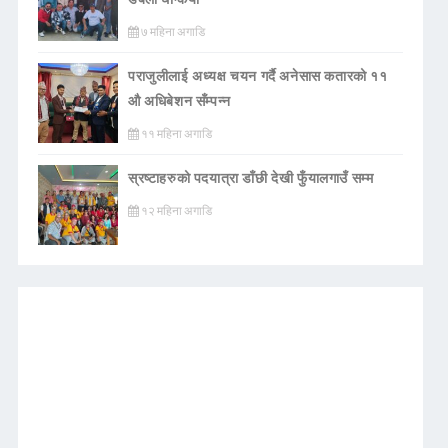
७ महिना अगाडि
पराजुलीलाई अध्यक्ष चयन गर्दै अनेसास कतारको ११
औ अधिबेशन सँम्पन्न
११ महिना अगाडि
स्रष्टाहरुको पदयात्रा डाँछी देखी फुँयालगाउँ सम्म
१२ महिना अगाडि