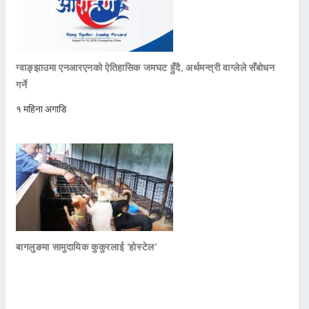
ग्वाङ्झाउमा एनआरएनको ऐतिहासिक जमघट हुँदै, अर्थमन्त्री वाग्लेले सँबोधन
गर्ने
१ महिना अगाडि
बागलुङमा सामुदायिक कुकुरलाई ‘होस्टेल’