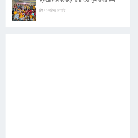
स्रष्टाहरुको पदयात्रा डाँछी देखी फुँयालगाउँ सम्म
१२ महिना अगाडि