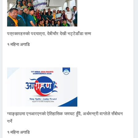
पत्रकारहरुको पदयात्रा, देबीचौर देखी भट्टेडाँडा सम्म
१ महिना अगाडि
ग्वाङ्झाउमा एनआरएनको ऐतिहासिक जमघट हुँदै, अर्थमन्त्री वाग्लेले सँबोधन
गर्ने
१ महिना अगाडि