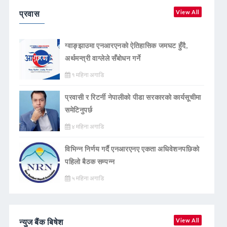
प्रवास
View All
ग्वाङ्झाउमा एनआरएनको ऐतिहासिक जमघट हुँदै,
अर्थमन्त्री वाग्लेले सँबोधन गर्ने
१ महिना अगाडि
प्रवासी र रिटर्नी नेपालीको पीडा सरकारको कार्यसूचीमा
समेटिनुपर्छ
४ महिना अगाडि
विभिन्न निर्णय गर्दै एनआरएनए एकता अधिवेशनपछिको
पहिलो बैठक सम्पन्न
५ महिना अगाडि
न्युज बैंक बिषेश
View All