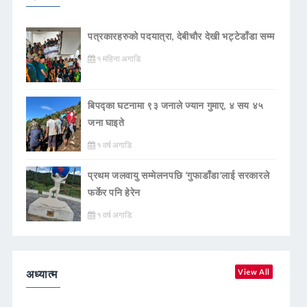
पत्रकारहरुको पदयात्रा, देबीचौर देखी भट्टेडाँडा सम्म
१ महिना अगाडि
बिपद्का घटनामा ९३ जनाले ज्यान गुमाए, ४ सय ४५
जना घाइते
१ वर्ष अगाडि
प्रथम जलवायु सम्मेलनपछि ‘गुफाडाँडा’लाई सरकारले
फर्केर पनि हेरेन
१ वर्ष अगाडि
अध्यात्म
View All