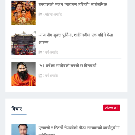
बस्यालको भजन ‘नारायण हरिहरी’ सार्बजनिक
५ महिना अगाडि
आज पौष शुक्ल पूर्णिमा, शालिनदीमा एक महिने मेला
आरम्भ
२ वर्ष अगाडि
‘५९ वर्षका रामदेवकाे यस्ताे छ दिनचर्या ’
२ वर्ष अगाडि
बिचार
View All
प्रवासी र रिटर्नी नेपालीको पीडा सरकारको कार्यसूचीमा