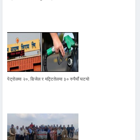
पेट्रोलमा २०, डिजेल र मट्टितेलमा ३० रुपैयाँ घटयो