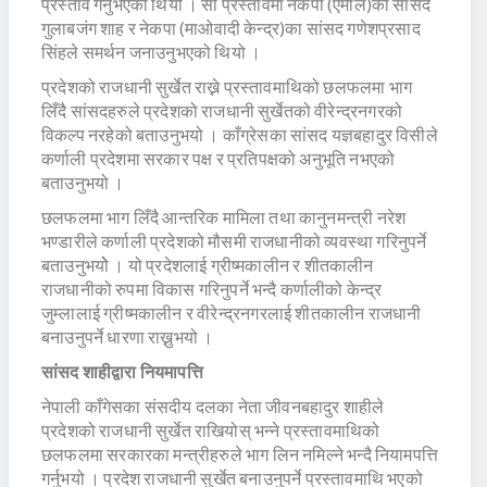
प्रस्ताव गर्नुभएको थियो । सो प्रस्तावमा नेकपा (एमाले)का सांसद
गुलाबजंग शाह र नेकपा (माओवादी केन्द्र)का सांसद गणेशप्रसाद
सिंहले समर्थन जनाउनुभएको थियो ।
प्रदेशको राजधानी सुर्खेत राख्ने प्रस्तावमाथिको छलफलमा भाग
लिँदै सांसदहरुले प्रदेशको राजधानी सुर्खेतको वीरेन्द्रनगरको
विकल्प नरहेको बताउनुभयो । काँग्रेसका सांसद यज्ञबहादुर विसीले
कर्णाली प्रदेशमा सरकार पक्ष र प्रतिपक्षको अनुभूति नभएको
बताउनुभयो ।
छलफलमा भाग लिँदै आन्तरिक मामिला तथा कानुनमन्त्री नरेश
भण्डारीले कर्णाली प्रदेशको मौसमी राजधानीको व्यवस्था गरिनुपर्ने
बताउनुभयोे । यो प्रदेशलाई ग्रीष्मकालीन र शीतकालीन
राजधानीको रुपमा विकास गरिनुपर्ने भन्दै कर्णालीको केन्द्र
जुम्लालाई ग्रीष्मकालीन र वीरेन्द्रनगरलाई शीतकालीन राजधानी
बनाउनुपर्ने धारणा राख्नुभयो ।
सांसद शाहीद्वारा नियमापत्ति
नेपाली काँगेसका संसदीय दलका नेता जीवनबहादुर शाहीले
प्रदेशको राजधानी सुर्खेत राखियोस् भन्ने प्रस्तावमाथिको
छलफलमा सरकारका मन्त्रीहरुले भाग लिन नमिल्ने भन्दै नियामपत्ति
गर्नुभयो । प्रदेश राजधानी सुर्खेत बनाउनुपर्ने प्रस्तावमाथि भएको