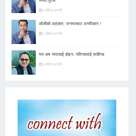
समेटिनुपर्छ
४ महिना अगाडि
ओलीको अहंकार: जनमतबाट अस्वीकार !
५ महिना अगाडि
मत अब नारालाई होइन, नतिजालाई चाहिन्छ
७ महिना अगाडि