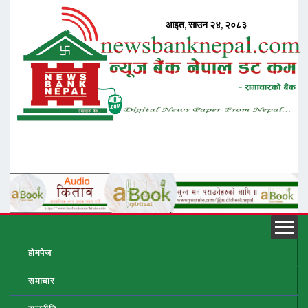
होमपेज
समाचार