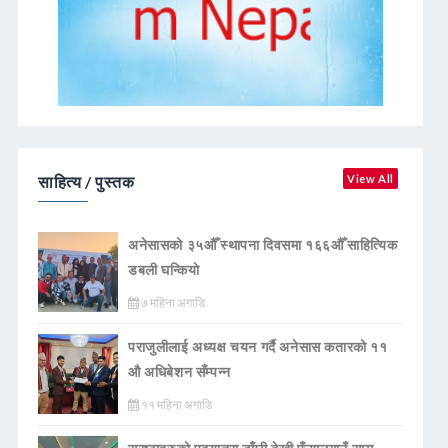
साहित्य / पुस्तक
View All
अनेसासको ३५औँ स्थापना दिवसमा १६६औँ साहित्यिक
डबली घन्कियाे
७ महिना अगाडि
पराजुलीलाई अध्यक्ष चयन गर्दै अनेसास कतारको ११
औ अधिबेशन सँम्पन्न
११ महिना अगाडि