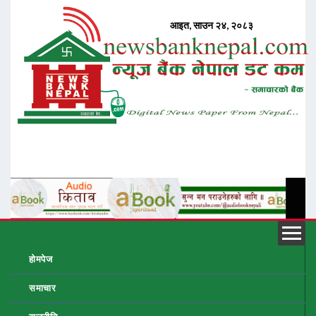
होमपेज
समाचार