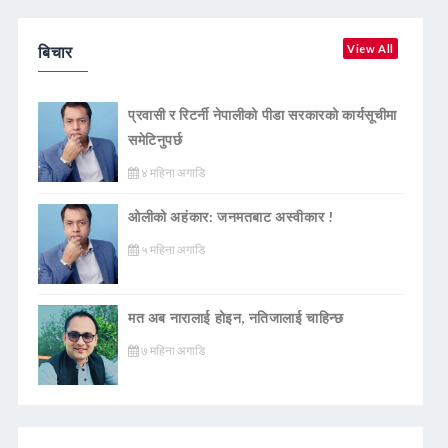
बिचार
View All
प्रवासी र रिटर्नी नेपालीको पीडा सरकारको कार्यसूचीमा
समेटिनुपर्छ
४ महिना अगाडि
ओलीको अहंकार: जनमतबाट अस्वीकार !
५ महिना अगाडि
मत अब नारालाई होइन, नतिजालाई चाहिन्छ
७ महिना अगाडि