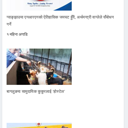
ग्वाङ्झाउमा एनआरएनको ऐतिहासिक जमघट हुँदै, अर्थमन्त्री वाग्लेले सँबोधन
गर्ने
१ महिना अगाडि
बागलुङमा सामुदायिक कुकुरलाई ‘होस्टेल’