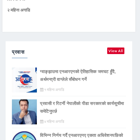
२ महिना अगाडि
प्रवास
View All
ग्वाङ्झाउमा एनआरएनको ऐतिहासिक जमघट हुँदै,
अर्थमन्त्री वाग्लेले सँबोधन गर्ने
१ महिना अगाडि
प्रवासी र रिटर्नी नेपालीको पीडा सरकारको कार्यसूचीमा
समेटिनुपर्छ
४ महिना अगाडि
विभिन्न निर्णय गर्दै एनआरएनए एकता अधिवेशनपछिको