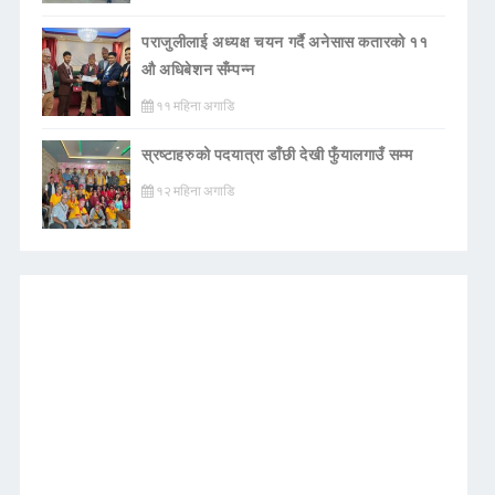
पराजुलीलाई अध्यक्ष चयन गर्दै अनेसास कतारको ११
औ अधिबेशन सँम्पन्न
११ महिना अगाडि
स्रष्टाहरुको पदयात्रा डाँछी देखी फुँयालगाउँ सम्म
१२ महिना अगाडि