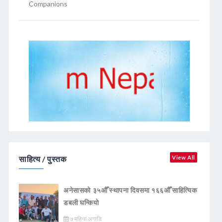
Companions
साहित्य / पुस्तक
View All
अनेसासको ३५औँ स्थापना दिवसमा १६६औँ साहित्यिक
डबली घन्कियाे
७ महिना अगाडि