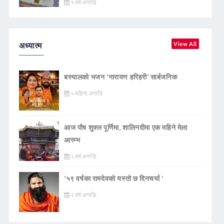
१ वर्ष अगाडि
अध्यात्म
View All
बस्यालको भजन ‘नारायण हरिहरी’ सार्बजनिक
५ महिना अगाडि
आज पौष शुक्ल पूर्णिमा, शालिनदीमा एक महिने मेला
आरम्भ
२ वर्ष अगाडि
‘५९ वर्षका रामदेवकाे यस्ताे छ दिनचर्या ’
२ वर्ष अगाडि