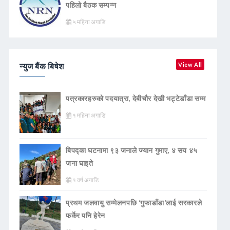
पहिलो बैठक सम्पन्न
५ महिना अगाडि
न्युज बैंक बिषेश
View All
पत्रकारहरुको पदयात्रा, देबीचौर देखी भट्टेडाँडा सम्म
१ महिना अगाडि
बिपद्का घटनामा ९३ जनाले ज्यान गुमाए, ४ सय ४५
जना घाइते
१ वर्ष अगाडि
प्रथम जलवायु सम्मेलनपछि ‘गुफाडाँडा’लाई सरकारले
फर्केर पनि हेरेन