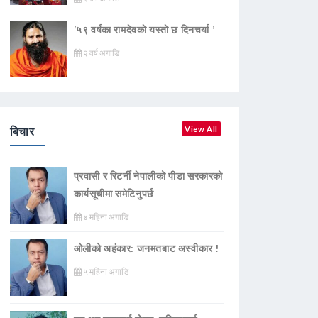
‘५९ वर्षका रामदेवकाे यस्ताे छ दिनचर्या ’
२ वर्ष अगाडि
बिचार
View All
प्रवासी र रिटर्नी नेपालीको पीडा सरकारको
कार्यसूचीमा समेटिनुपर्छ
४ महिना अगाडि
ओलीको अहंकार: जनमतबाट अस्वीकार !
५ महिना अगाडि