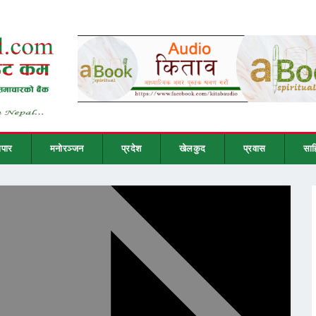
ापार
मनोरञ्जन
प्रदेश
खेलकुद
प्रवास
साह