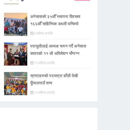
अनेसासको ३५औँ स्थापना दिवसमा
१६६औँ साहित्यिक डबली घन्कियाे
७ महिना अगाडि
पराजुलीलाई अध्यक्ष चयन गर्दै अनेसास
कतारको ११ औ अधिबेशन सँम्पन्न
११ महिना अगाडि
स्रष्टाहरुको पदयात्रा डाँछी देखी
फुँयालगाउँ सम्म
१२ महिना अगाडि