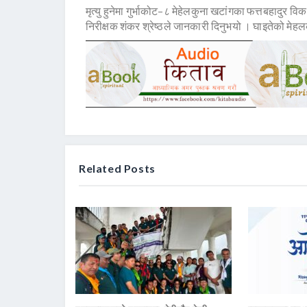
मृत्यु हुनेमा गुर्भाकोट–८ मेहेलकुना खटांगका फत्तबहादुर व
निरीक्षक शंकर श्रेष्ठले जानकारी दिनुभयो । घाइतेको म
Related Posts