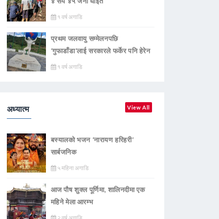
४ सय ४५ जना घाइते
१ वर्ष अगाडि
प्रथम जलवायु सम्मेलनपछि
‘गुफाडाँडा’लाई सरकारले फर्केर पनि हेरेन
१ वर्ष अगाडि
अध्यात्म
View All
बस्यालको भजन ‘नारायण हरिहरी’
सार्बजनिक
५ महिना अगाडि
आज पौष शुक्ल पूर्णिमा, शालिनदीमा एक
महिने मेला आरम्भ
२ वर्ष अगाडि