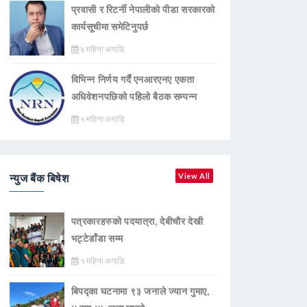
प्रवासी र रिटर्नी नेपालीको पीडा सरकारको
कार्यसूचीमा समेटिनुपर्छ
४ महिना अगाडि
विभिन्न निर्णय गर्दै एनआरएनए एकता
अधिवेशनपछिको पहिलो बैठक सम्पन्न
५ महिना अगाडि
न्युज बैंक बिषेश
View All
पत्रकारहरुको पदयात्रा, देबीचौर देखी
भट्टेडाँडा सम्म
१ महिना अगाडि
बिपद्का घटनामा ९३ जनाले ज्यान गुमाए,