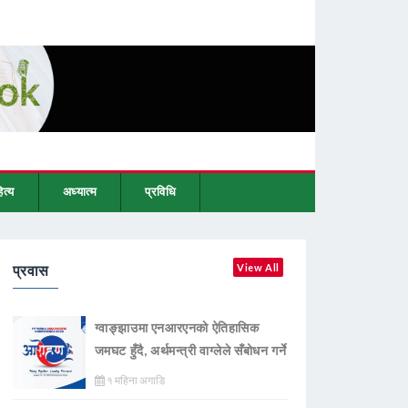
ित्य
अध्यात्म
प्रविधि
प्रवास
View All
ग्वाङ्झाउमा एनआरएनको ऐतिहासिक
जमघट हुँदै, अर्थमन्त्री वाग्लेले सँबोधन गर्ने
१ महिना अगाडि