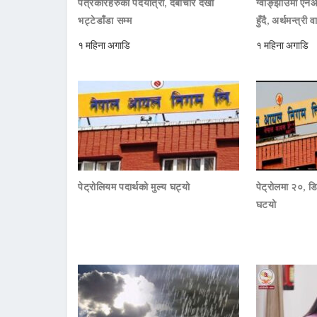
पत्रकारहरुको पदयात्रा, देबीचौर देखी
ग्वाङ्झाउमा ए
भट्टेडाँडा सम्म
हुँदै, अर्थमन्त्री व
१ महिना अगाडि
१ महिना अगाडि
पेट्रोलियम पदार्थको मुल्य घट्यो
पेट्रोलमा २०, डि
घटयो