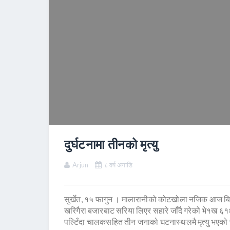
दुर्घटनामा तीनको मृत्यु
Arjun
८ वर्ष अगाडि
सुर्खेत, १५ फागुन । मालारानीको कोटखोला नजिक आज बिहान ट
खरिगैरा बजारबाट सरिया लिएर सहारे जाँदै गरेको भे१ख ६१६
पल्टिँदा चालकसहित तीन जनाको घटनास्थलमै मृत्यु भएको 