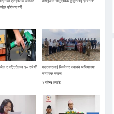
नआरएनको ऐतिहासिक जमघट
बागलुङमा सामुदायिक कुकुरलाई ‘होस्टेल’
ाग्लेले सँबोधन गर्ने
जेल र मट्टितेलमा ३० रुपैयाँ
पत्रकारलाई जिम्मेवार बनाउने अभियानमा
सम्पादक समाज
२ महिना अगाडि