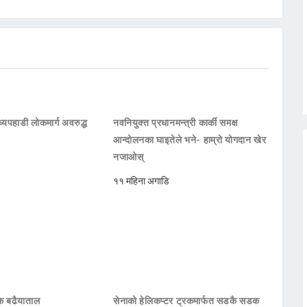
्यपहाडी लोकमार्ग अवरुद्ध
नवनियुक्त प्रधानमन्त्री कार्की समक्ष
आन्दोलनका घाइतेले भने- हाम्रो योगदान खेर
नजाओस्
११ महिना अगाडि
हक बढैयाताल
सेनाको हेलिकप्टर ट्रकमार्फत सडकै सडक