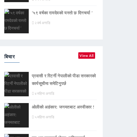
‘५९ वर्षका रामदेवकाे यस्ताे छ दिनचर्या ’
२ वर्ष अगाडि
बिचार
View All
प्रवासी र रिटर्नी नेपालीको पीडा सरकारको
कार्यसूचीमा समेटिनुपर्छ
४ महिना अगाडि
ओलीको अहंकार: जनमतबाट अस्वीकार !
५ महिना अगाडि