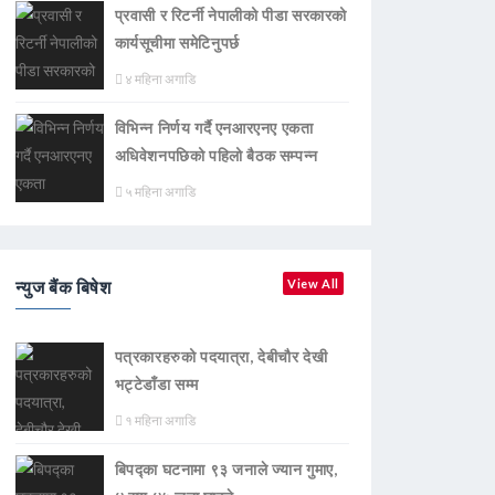
प्रवासी र रिटर्नी नेपालीको पीडा सरकारको
कार्यसूचीमा समेटिनुपर्छ
४ महिना अगाडि
विभिन्न निर्णय गर्दै एनआरएनए एकता
अधिवेशनपछिको पहिलो बैठक सम्पन्न
५ महिना अगाडि
न्युज बैंक बिषेश
View All
पत्रकारहरुको पदयात्रा, देबीचौर देखी
भट्टेडाँडा सम्म
१ महिना अगाडि
बिपद्का घटनामा ९३ जनाले ज्यान गुमाए,