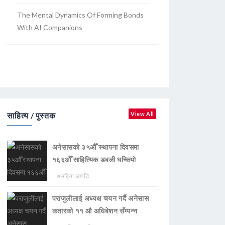
The Mental Dynamics Of Forming Bonds
With AI Companions
साहित्य / पुस्तक
View All
अनेसासको ३५औँ स्थापना दिवसमा
१६६औँ साहित्यिक डबली घन्कियाे
७ महिना अगाडि
पराजुलीलाई अध्यक्ष चयन गर्दै अनेसास
कतारको ११ औ अधिबेशन सँम्पन्न