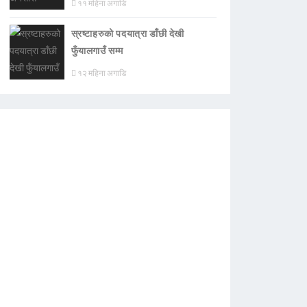
११ महिना अगाडि
स्रष्टाहरुको पदयात्रा डाँछी देखी
फुँयालगाउँ सम्म
१२ महिना अगाडि