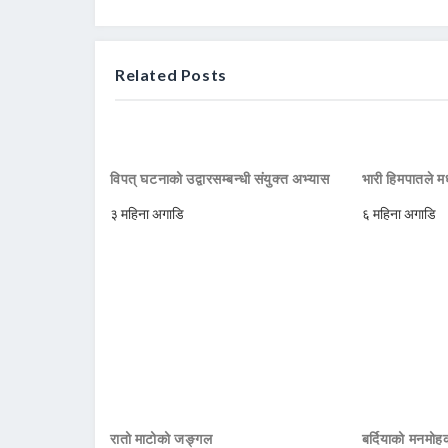
Related Posts
विपत् घटनाको उद्वारसम्बन्धी संयुक्त अभ्यास
भारी हिमपातले मध
३ महिना अगाडि
६ महिना अगाडि
रातो माटोको जङ्गल
बर्दियाको मनमो