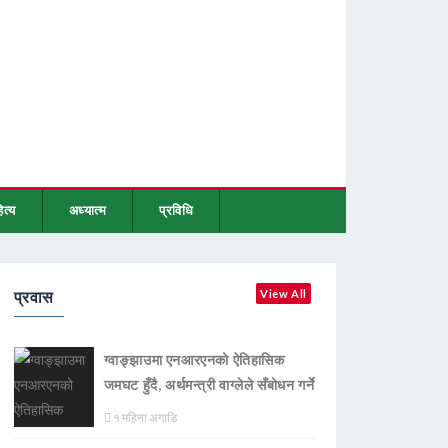
ित्य
अध्यात्म
प्रविधि
प्रवास
View All
ग्वाङ्झाउमा एनआरएनको ऐतिहासिक
जमघट हुँदै, अर्थमन्त्री वाग्लेले सँबोधन गर्ने
१ महिना अगाडि