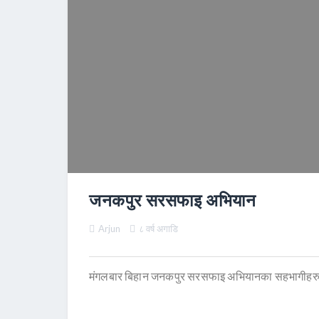
जनकपुर सरसफाइ अभियान
Arjun
८ वर्ष अगाडि
मंगलबार बिहान जनकपुर सरसफाइ अभियानका सहभागीहर