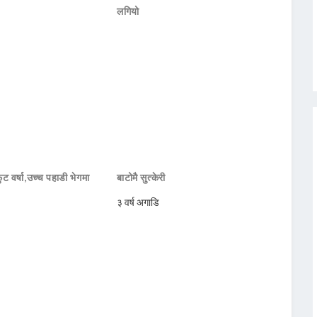
लगियो
ट वर्षा,उच्च पहाडी भेगमा
बाटोमै सुत्केरी
३ वर्ष अगाडि