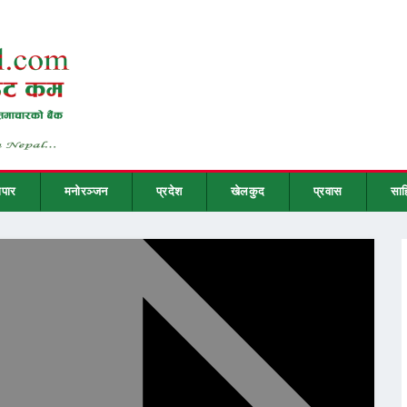
ापार
मनोरञ्जन
प्रदेश
खेलकुद
प्रवास
साह