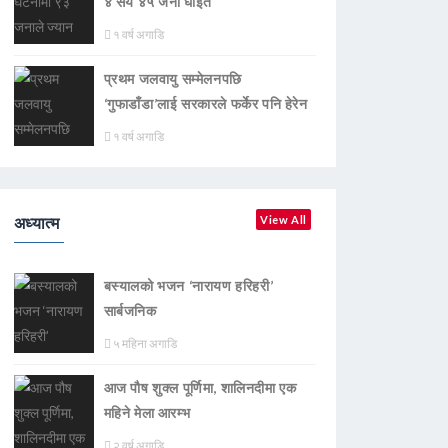
४ सय ४५ जना घाइते
१ वर्ष अगाडि
प्रथम जलवायु सम्मेलनपछि
‘गुफाडाँडा’लाई सरकारले फर्केर पनि हेरेन
१ वर्ष अगाडि
अध्यात्म
View All
बस्यालको भजन ‘नारायण हरिहरी’
सार्बजनिक
५ महिना अगाडि
आज पौष शुक्ल पूर्णिमा, शालिनदीमा एक
महिने मेला आरम्भ
२ वर्ष अगाडि