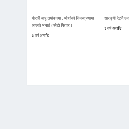
मोरारी बापू तपोवनमा , ओशोको निमन्त्रणामा
सारङ्गी रेट्दै ए
आएको भनाई (फोटो फिचर )
३ वर्ष अगाडि
३ वर्ष अगाडि