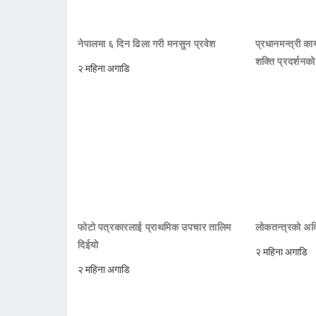
नेपालमा ६ दिन ढिला गरी मनसुन प्रवेश
प्रधानमन्त्री क
शक्ति प्रदर्शनक
२ महिना अगाडि
फोटो पत्रकारलाई प्राथमिक उपचार तालिम
लोकतन्त्रको अक्
दिईयो
२ महिना अगाडि
२ महिना अगाडि