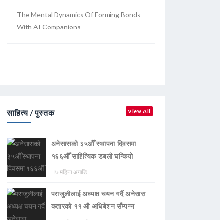
The Mental Dynamics Of Forming Bonds
With AI Companions
साहित्य / पुस्तक
View All
अनेसासको ३५औँ स्थापना दिवसमा
१६६औँ साहित्यिक डबली घन्कियाे
७ महिना अगाडि
पराजुलीलाई अध्यक्ष चयन गर्दै अनेसास
कतारको ११ औ अधिबेशन सँम्पन्न