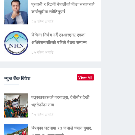
प्रवासी र रिटर्नी नेपालीको पीडा सरकारको
कार्यसूचीमा समेटिनुपर्छ
४ महिना अगाडि
विभिन्न निर्णय गर्दै एनआरएनए एकता
अधिवेशनपछिको पहिलो बैठक सम्पन्न
५ महिना अगाडि
न्युज बैंक बिषेश
View All
पत्रकारहरुको पदयात्रा, देबीचौर देखी
भट्टेडाँडा सम्म
१ महिना अगाडि
बिपद्का घटनामा ९३ जनाले ज्यान गुमाए,