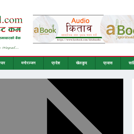
ापार
मनोरञ्जन
प्रदेश
खेलकुद
प्रवास
साह