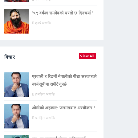
‘५९ वर्षका रामदेवकाे यस्ताे छ दिनचर्या ’
२ वर्ष अगाडि
बिचार
View All
प्रवासी र रिटर्नी नेपालीको पीडा सरकारको
कार्यसूचीमा समेटिनुपर्छ
४ महिना अगाडि
ओलीको अहंकार: जनमतबाट अस्वीकार !
५ महिना अगाडि