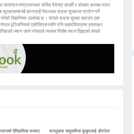
 यातायात मन्त्रालयका सचिव देवेन्द्र कार्की र संघका अध्यक्ष भवन
रक्षासम्बन्धी ज्ञानलाई नेपालका सडक सुरक्षामा प्रयोग गर्ने
रेको विज्ञप्तिमा उल्लेख छ । संघले सडक सुरक्षा बढाउन एक
ि नेपाल इञ्जिनियर्स एसोसिएसनसँग पनि सहमतिपत्रमा हस्ताक्षर
ागरिकको ज्यान जाने गरेकाले त्यसमा विशेष ध्यान दिइएको संघले
नआरएनको ऐतिहासिक जमघट
बागलुङमा सामुदायिक कुकुरलाई ‘होस्टेल’