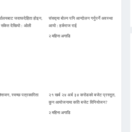
ार्यालयबाट जवाफदेहिता होइन,
संसद्मा बोल्न पनि आन्दोलन गर्नुपर्ने अवस्था
ो संकेत देखियो : ओली
आयो : हर्कराज राई
२ महिना अगाडि
सिजन, स्वच्छ पत्रकारिता
२१ खर्ब २४ अर्ब ३४ करोडको बजेट प्रस्तुत,
कुन आयोजनामा कति बजेट विनियोजन?
२ महिना अगाडि