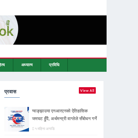
ित्य
अध्यात्म
प्रविधि
प्रवास
View All
ग्वाङ्झाउमा एनआरएनको ऐतिहासिक
जमघट हुँदै, अर्थमन्त्री वाग्लेले सँबोधन गर्ने
१ महिना अगाडि