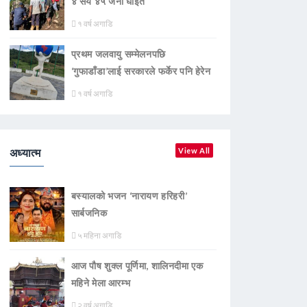
४ सय ४५ जना घाइते
१ वर्ष अगाडि
प्रथम जलवायु सम्मेलनपछि
‘गुफाडाँडा’लाई सरकारले फर्केर पनि हेरेन
१ वर्ष अगाडि
अध्यात्म
View All
बस्यालको भजन ‘नारायण हरिहरी’
सार्बजनिक
५ महिना अगाडि
आज पौष शुक्ल पूर्णिमा, शालिनदीमा एक
महिने मेला आरम्भ
२ वर्ष अगाडि