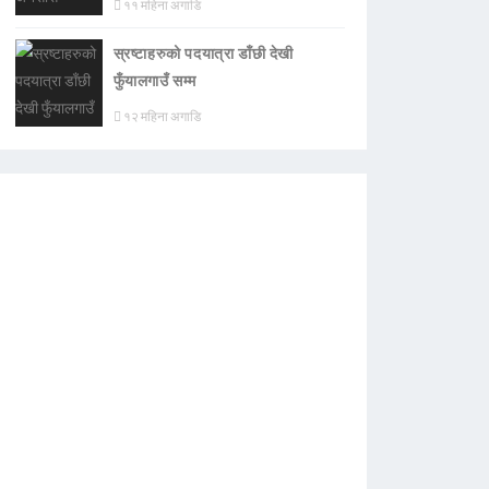
११ महिना अगाडि
स्रष्टाहरुको पदयात्रा डाँछी देखी
फुँयालगाउँ सम्म
१२ महिना अगाडि