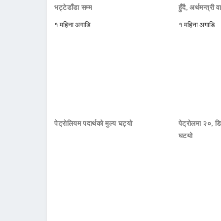
भट्टेडाँडा सम्म
हुँदै, अर्थमन्त्री व
१ महिना अगाडि
१ महिना अगाडि
पेट्रोलियम पदार्थको मुल्य घट्यो
पेट्रोलमा २०, डि
घटयो