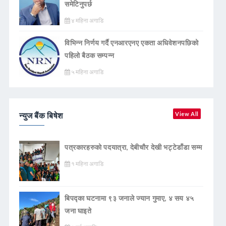
समेटिनुपर्छ
४ महिना अगाडि
विभिन्न निर्णय गर्दै एनआरएनए एकता अधिवेशनपछिको
पहिलो बैठक सम्पन्न
५ महिना अगाडि
न्युज बैंक बिषेश
View All
पत्रकारहरुको पदयात्रा, देबीचौर देखी भट्टेडाँडा सम्म
१ महिना अगाडि
बिपद्का घटनामा ९३ जनाले ज्यान गुमाए, ४ सय ४५
जना घाइते