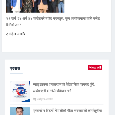
२१ खर्ब २४ अर्ब ३४ करोडको बजेट प्रस्तुत, कुन आयोजनामा कति बजेट
विनियोजन?
२ महिना अगाडि
प्रवास
View All
ग्वाङ्झाउमा एनआरएनको ऐतिहासिक जमघट हुँदै,
अर्थमन्त्री वाग्लेले सँबोधन गर्ने
१ महिना अगाडि
प्रवासी र रिटर्नी नेपालीको पीडा सरकारको कार्यसूचीमा