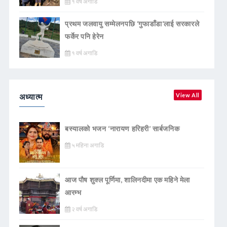
१ वर्ष अगाडि
प्रथम जलवायु सम्मेलनपछि ‘गुफाडाँडा’लाई सरकारले
फर्केर पनि हेरेन
१ वर्ष अगाडि
अध्यात्म
View All
बस्यालको भजन ‘नारायण हरिहरी’ सार्बजनिक
५ महिना अगाडि
आज पौष शुक्ल पूर्णिमा, शालिनदीमा एक महिने मेला
आरम्भ
२ वर्ष अगाडि