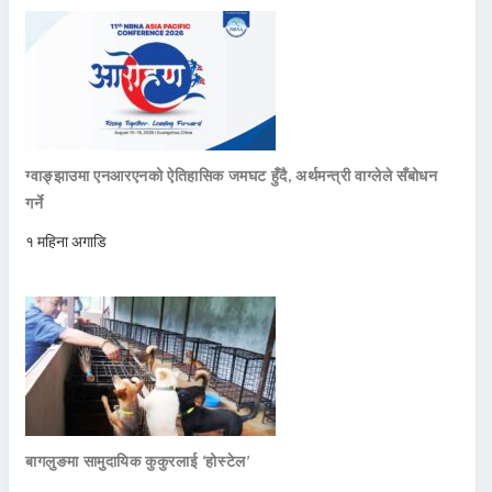
ग्वाङ्झाउमा एनआरएनको ऐतिहासिक जमघट हुँदै, अर्थमन्त्री वाग्लेले सँबोधन
गर्ने
१ महिना अगाडि
बागलुङमा सामुदायिक कुकुरलाई ‘होस्टेल’