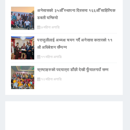
अनेसासको ३५औँ स्थापना दिवसमा १६६औँ साहित्यिक
डबली घन्कियाे
७ महिना अगाडि
पराजुलीलाई अध्यक्ष चयन गर्दै अनेसास कतारको ११
औ अधिबेशन सँम्पन्न
११ महिना अगाडि
स्रष्टाहरुको पदयात्रा डाँछी देखी फुँयालगाउँ सम्म
१२ महिना अगाडि