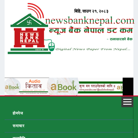
होमपेज
समाचार