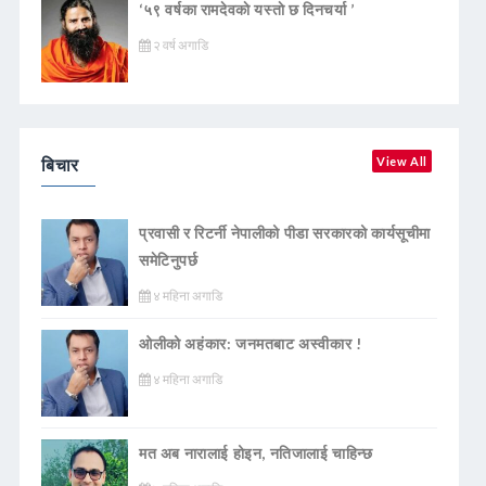
‘५९ वर्षका रामदेवकाे यस्ताे छ दिनचर्या ’
२ वर्ष अगाडि
बिचार
View All
प्रवासी र रिटर्नी नेपालीको पीडा सरकारको कार्यसूचीमा
समेटिनुपर्छ
४ महिना अगाडि
ओलीको अहंकार: जनमतबाट अस्वीकार !
४ महिना अगाडि
मत अब नारालाई होइन, नतिजालाई चाहिन्छ