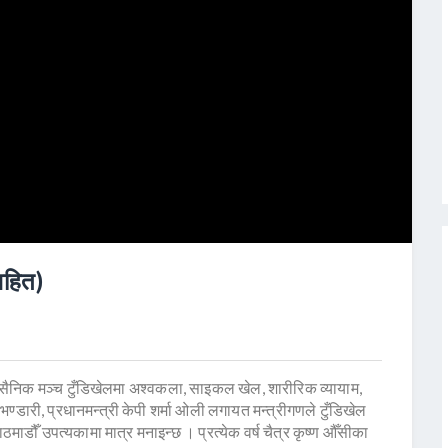
 सहित)
सैनिक मञ्च टुँडिखेलमा अश्वकला, साइकल खेल, शारीरिक व्यायाम,
वी भण्डारी, प्रधानमन्त्री केपी शर्मा ओली लगायत मन्त्रीगणले टुँडिखेल
माडौँ उपत्यकामा मात्र मनाइन्छ । प्रत्येक वर्ष चैत्र कृष्ण औँसीका