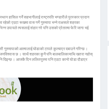
स्थान हासिल गर्ने सहभागीलाई राष्ट्रपति भण्डारीले पुरस्कार प्रदान
ा रहेको एउटा रूखमा वास गर्ने गुरुमापा भन्ने राक्षसले शहरका
्न उपायले त्यसलाई संहार गरे पनि उसको प्रेतात्मा फेरि जागा भई
 गरी गुरुमापाको आत्मालाई घोडाको टापले कुल्चाएर दबाउने गरिन्छ ।
िने जनविश्वास छ । साथै शहरका कुनै पनि बालबालिकामाथि खतरा नहोस्
 पनि दिइन्छ । आजकै दिन ललितपुरमा पनि एउटा कानो घोडा दौडाएर