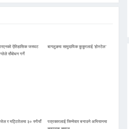
नआरएनको ऐतिहासिक जमघट
बागलुङमा सामुदायिक कुकुरलाई ‘होस्टेल’
ाग्लेले सँबोधन गर्ने
जेल र मट्टितेलमा ३० रुपैयाँ
पत्रकारलाई जिम्मेवार बनाउने अभियानमा
सम्पादक समाज