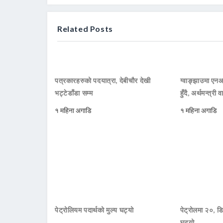
Related Posts
पत्रकारहरुको पदयात्रा, देबीचौर देखी
ग्वाङ्झाउमा ए
भट्टेडाँडा सम्म
हुँदै, अर्थमन्त्री व
१ महिना अगाडि
१ महिना अगाडि
पेट्रोलियम पदार्थको मुल्य घट्यो
पेट्रोलमा २०, डि
घटयो