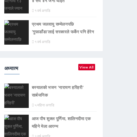
४ सय ४५ जना घाइते
१ वर्ष अगाडि
प्रथम जलवायु सम्मेलनपछि
‘गुफाडाँडा’लाई सरकारले फर्केर पनि हेरेन
१ वर्ष अगाडि
अध्यात्म
View All
बस्यालको भजन ‘नारायण हरिहरी’
सार्बजनिक
५ महिना अगाडि
आज पौष शुक्ल पूर्णिमा, शालिनदीमा एक
महिने मेला आरम्भ
२ वर्ष अगाडि