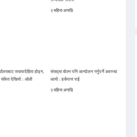
२ महिना अगाडि
ार्यालयबाट जवाफदेहिता होइन,
संसद्मा बोल्न पनि आन्दोलन गर्नुपर्ने अवस्था
ो संकेत देखियो : ओली
आयो : हर्कराज राई
२ महिना अगाडि