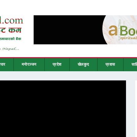
ापार
मनोरञ्जन
प्रदेश
खेलकुद
प्रवास
साह