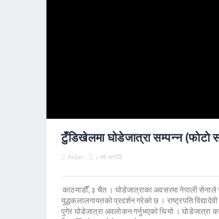
टुँडिखेलमा घोडेजात्रा सम्पन्न (फाेटाे
Arjun
८ वर्ष अगाडि
काठमाडौँ, ३ चैत ।
घोडेजात्राका अवसरमा नेपाली सेनाले 
युद्धकलालगायतको प्रदर्शन गरेको छ ।
राष्ट्रपति विद्यादे
पुगेर घोडेजात्रा अवलोकन गर्नुभएको थियो । घोडेजात्रा काठ