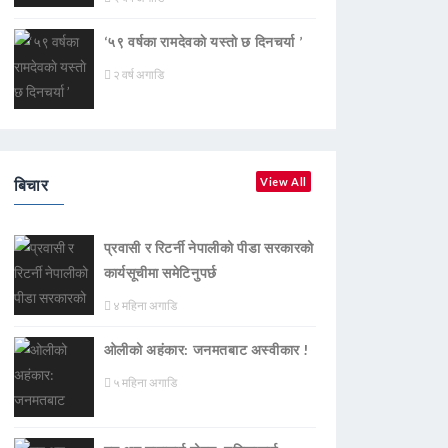
‘५९ वर्षका रामदेवकाे यस्ताे छ दिनचर्या ’
२ वर्ष अगाडि
बिचार
View All
प्रवासी र रिटर्नी नेपालीको पीडा सरकारको
कार्यसूचीमा समेटिनुपर्छ
४ महिना अगाडि
ओलीको अहंकार: जनमतबाट अस्वीकार !
५ महिना अगाडि