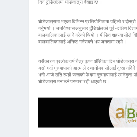
दिन टुँडिखेलमा घोडेजात्रा देखाइन्छ ।
घोडेजात्रामा भएका विभिन्न प्रतियोगितामा पहिलो र दोस्रो 
गर्नुभयो । जनविश्वासअनुसार टुँडिखेलको पूर्व–दक्षिण दिशाम
बालबालिकालाई खाने गरेको थियो । पीडित शहरवासीले विभिन
बालबालिकालाई अनिष्ट गर्नसक्ने भय जनतामा रह्यो ।
यसैकारण प्रत्येक वर्ष चैत्र कृष्ण औँसीका दिन घोडेजात्रा
यसो गर्दा गुरुमापाको आत्माले स्थानीयवासीलाई दुःख नद
भनी आजै राति त्यही रूखको फेदमा गुरुमापालाई खानेकुरा
घोडेजात्रा मनाउने परम्परा रही आएको छ ।