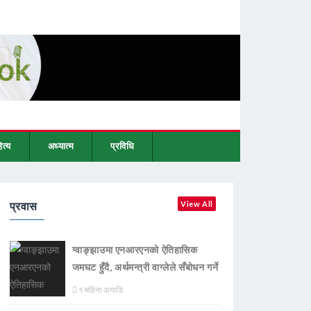
ित्य
अध्यात्म
प्रविधि
प्रवास
View All
ग्वाङ्झाउमा एनआरएनको ऐतिहासिक
जमघट हुँदै, अर्थमन्त्री वाग्लेले सँबोधन गर्ने
१ महिना अगाडि