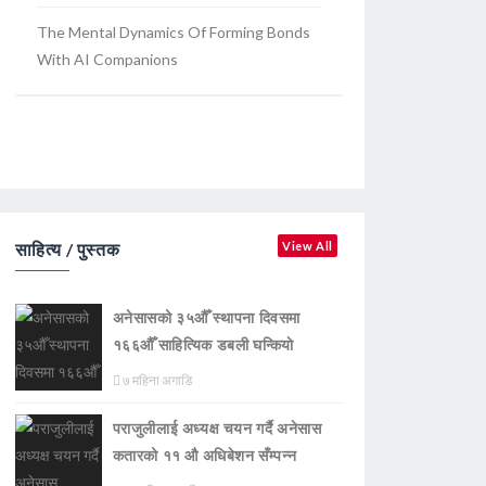
The Mental Dynamics Of Forming Bonds
With AI Companions
साहित्य / पुस्तक
View All
अनेसासको ३५औँ स्थापना दिवसमा
१६६औँ साहित्यिक डबली घन्कियाे
७ महिना अगाडि
पराजुलीलाई अध्यक्ष चयन गर्दै अनेसास
कतारको ११ औ अधिबेशन सँम्पन्न