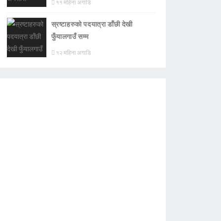
११ महिना अगाडि
स्रष्टाहरुको पदयात्रा डाँछी देखी
फुँयालगाउँ सम्म
१२ महिना अगाडि