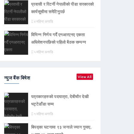
प्रवासी र रिटर्नी नेपालीको पीडा सरकारको
कार्यसूचीमा समेटिनुपर्छ
४ महिना अगाडि
विभिन्न निर्णय गर्दै एनआरएनए एकता
अधिवेशनपछिको पहिलो बैठक सम्पन्न
५ महिना अगाडि
न्युज बैंक बिषेश
View All
पत्रकारहरुको पदयात्रा, देबीचौर देखी
भट्टेडाँडा सम्म
१ महिना अगाडि
बिपद्का घटनामा ९३ जनाले ज्यान गुमाए,