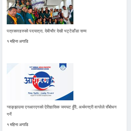
पत्रकारहरुको पदयात्रा, देबीचौर देखी भट्टेडाँडा सम्म
१ महिना अगाडि
ग्वाङ्झाउमा एनआरएनको ऐतिहासिक जमघट हुँदै, अर्थमन्त्री वाग्लेले सँबोधन
गर्ने
१ महिना अगाडि