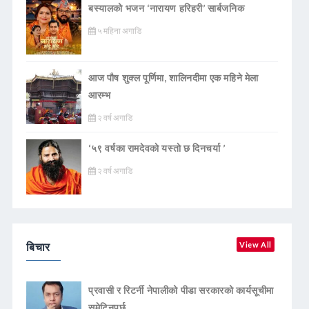
बस्यालको भजन ‘नारायण हरिहरी’ सार्बजनिक
५ महिना अगाडि
आज पौष शुक्ल पूर्णिमा, शालिनदीमा एक महिने मेला
आरम्भ
२ वर्ष अगाडि
‘५९ वर्षका रामदेवकाे यस्ताे छ दिनचर्या ’
२ वर्ष अगाडि
बिचार
View All
प्रवासी र रिटर्नी नेपालीको पीडा सरकारको कार्यसूचीमा
समेटिनुपर्छ