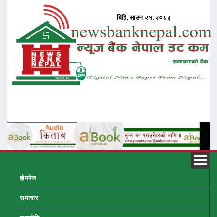
होमपेज
समाचार