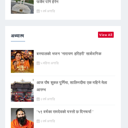
फर्केर पनि हेरेन
१ वर्ष अगाडि
अध्यात्म
View All
बस्यालको भजन ‘नारायण हरिहरी’ सार्बजनिक
५ महिना अगाडि
आज पौष शुक्ल पूर्णिमा, शालिनदीमा एक महिने मेला
आरम्भ
२ वर्ष अगाडि
‘५९ वर्षका रामदेवकाे यस्ताे छ दिनचर्या ’
२ वर्ष अगाडि