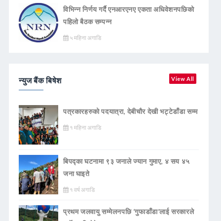
विभिन्न निर्णय गर्दै एनआरएनए एकता अधिवेशनपछिको
पहिलो बैठक सम्पन्न
५ महिना अगाडि
न्युज बैंक बिषेश
View All
पत्रकारहरुको पदयात्रा, देबीचौर देखी भट्टेडाँडा सम्म
१ महिना अगाडि
बिपद्का घटनामा ९३ जनाले ज्यान गुमाए, ४ सय ४५
जना घाइते
१ वर्ष अगाडि
प्रथम जलवायु सम्मेलनपछि ‘गुफाडाँडा’लाई सरकारले