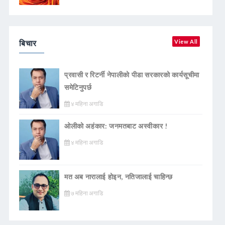
बिचार
View All
प्रवासी र रिटर्नी नेपालीको पीडा सरकारको कार्यसूचीमा
समेटिनुपर्छ
४ महिना अगाडि
ओलीको अहंकार: जनमतबाट अस्वीकार !
४ महिना अगाडि
मत अब नारालाई होइन, नतिजालाई चाहिन्छ
७ महिना अगाडि