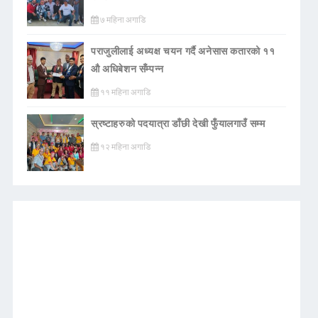
७ महिना अगाडि
पराजुलीलाई अध्यक्ष चयन गर्दै अनेसास कतारको ११
औ अधिबेशन सँम्पन्न
११ महिना अगाडि
स्रष्टाहरुको पदयात्रा डाँछी देखी फुँयालगाउँ सम्म
१२ महिना अगाडि