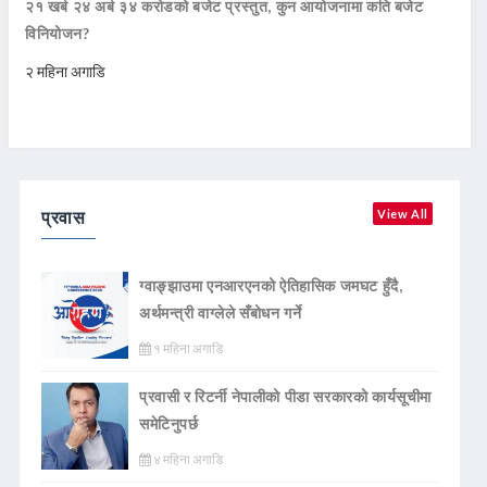
२१ खर्ब २४ अर्ब ३४ करोडको बजेट प्रस्तुत, कुन आयोजनामा कति बजेट
विनियोजन?
२ महिना अगाडि
प्रवास
View All
ग्वाङ्झाउमा एनआरएनको ऐतिहासिक जमघट हुँदै,
अर्थमन्त्री वाग्लेले सँबोधन गर्ने
१ महिना अगाडि
प्रवासी र रिटर्नी नेपालीको पीडा सरकारको कार्यसूचीमा
समेटिनुपर्छ
४ महिना अगाडि