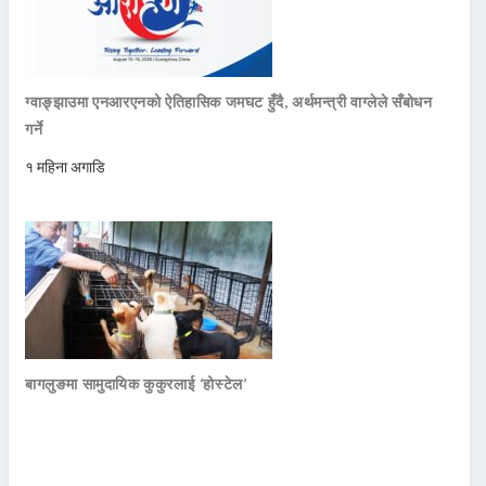
ग्वाङ्झाउमा एनआरएनको ऐतिहासिक जमघट हुँदै, अर्थमन्त्री वाग्लेले सँबोधन
गर्ने
१ महिना अगाडि
बागलुङमा सामुदायिक कुकुरलाई ‘होस्टेल’