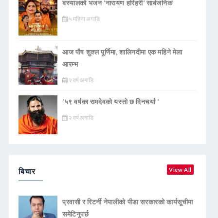
बस्यालको भजन ‘नारायण हरिहरी’ सार्बजनिक
५ महिना अगाडि
आज पौष शुक्ल पूर्णिमा, शालिनदीमा एक महिने मेला
आरम्भ
२ वर्ष अगाडि
‘५९ वर्षका रामदेवकाे यस्ताे छ दिनचर्या ’
२ वर्ष अगाडि
बिचार
View All
प्रवासी र रिटर्नी नेपालीको पीडा सरकारको कार्यसूचीमा
समेटिनुपर्छ