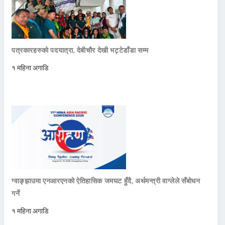
पत्रकारहरुको पदयात्रा, देबीचौर देखी भट्टेडाँडा सम्म
१ महिना अगाडि
ग्वाङ्झाउमा एनआरएनको ऐतिहासिक जमघट हुँदै, अर्थमन्त्री वाग्लेले सँबोधन
गर्ने
१ महिना अगाडि