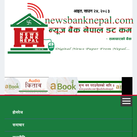
होमपेज
समाचार