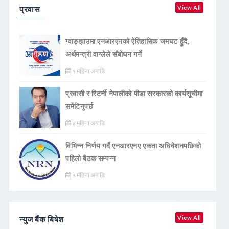
प्रवास
View All
ग्वाङ्झाउमा एनआरएनको ऐतिहासिक जमघट हुँदै,
अर्थमन्त्री वाग्लेले सँबोधन गर्ने
१ महिना अगाडि
प्रवासी र रिटर्नी नेपालीको पीडा सरकारको कार्यसूचीमा
समेटिनुपर्छ
४ महिना अगाडि
विभिन्न निर्णय गर्दै एनआरएनए एकता अधिवेशनपछिको
पहिलो बैठक सम्पन्न
५ महिना अगाडि
न्युज बैंक बिषेश
View All