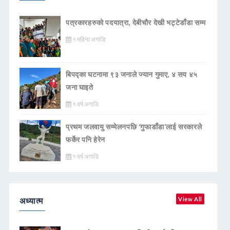
पत्रकारहरुको पदयात्रा, देबीचौर देखी भट्टेडाँडा सम्म
१ महिना अगाडि
बिपद्का घटनामा ९३ जनाले ज्यान गुमाए, ४ सय ४५
जना घाइते
१ वर्ष अगाडि
प्रथम जलवायु सम्मेलनपछि ‘गुफाडाँडा’लाई सरकारले
फर्केर पनि हेरेन
१ वर्ष अगाडि
अध्यात्म
View All