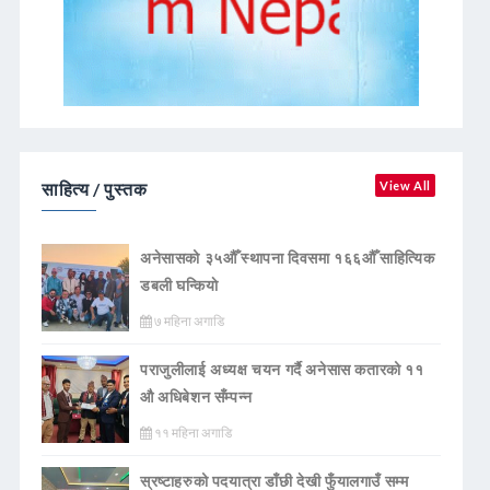
साहित्य / पुस्तक
View All
अनेसासको ३५औँ स्थापना दिवसमा १६६औँ साहित्यिक
डबली घन्कियाे
७ महिना अगाडि
पराजुलीलाई अध्यक्ष चयन गर्दै अनेसास कतारको ११
औ अधिबेशन सँम्पन्न
११ महिना अगाडि
स्रष्टाहरुको पदयात्रा डाँछी देखी फुँयालगाउँ सम्म