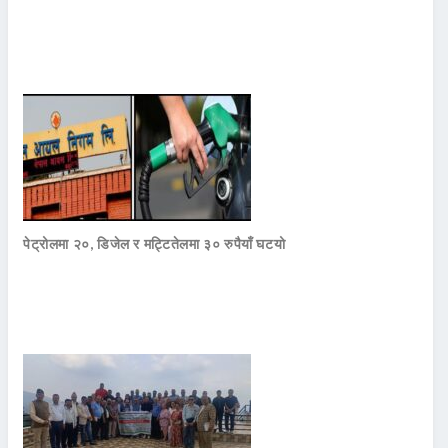
पेट्रोलमा २०, डिजेल र मट्टितेलमा ३० रुपैयाँ घटयो