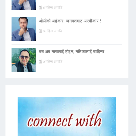
४ महिना अगाडि
ओलीको अहंकार: जनमतबाट अस्वीकार !
५ महिना अगाडि
मत अब नारालाई होइन, नतिजालाई चाहिन्छ
७ महिना अगाडि