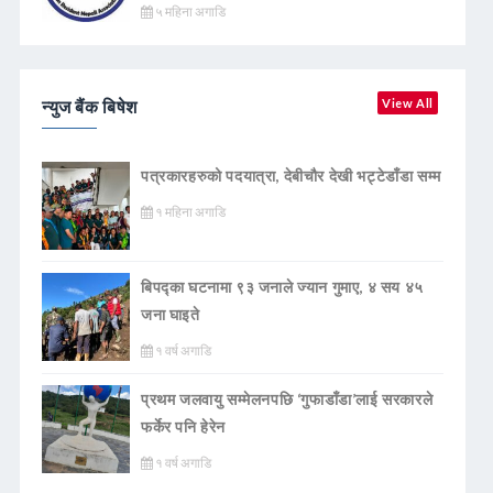
५ महिना अगाडि
न्युज बैंक बिषेश
View All
पत्रकारहरुको पदयात्रा, देबीचौर देखी भट्टेडाँडा सम्म
१ महिना अगाडि
बिपद्का घटनामा ९३ जनाले ज्यान गुमाए, ४ सय ४५
जना घाइते
१ वर्ष अगाडि
प्रथम जलवायु सम्मेलनपछि ‘गुफाडाँडा’लाई सरकारले
फर्केर पनि हेरेन
१ वर्ष अगाडि