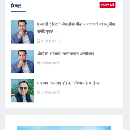
बिचार
View All
प्रवासी र रिटर्नी नेपालीको पीडा सरकारको कार्यसूचीमा
समेटिनुपर्छ
४ महिना अगाडि
ओलीको अहंकार: जनमतबाट अस्वीकार !
४ महिना अगाडि
मत अब नारालाई होइन, नतिजालाई चाहिन्छ
७ महिना अगाडि