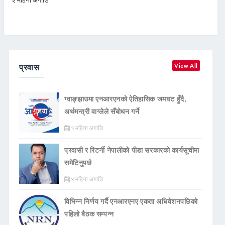
प्रवास
View All
ग्वाङ्झाउमा एनआरएनको ऐतिहासिक जमघट हुँदै,
अर्थमन्त्री वाग्लेले सँबोधन गर्ने
१ महिना अगाडि
प्रवासी र रिटर्नी नेपालीको पीडा सरकारको कार्यसूचीमा
समेटिनुपर्छ
४ महिना अगाडि
विभिन्न निर्णय गर्दै एनआरएनए एकता अधिवेशनपछिको
पहिलो बैठक सम्पन्न