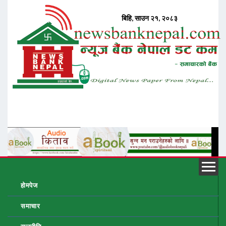
होमपेज
समाचार