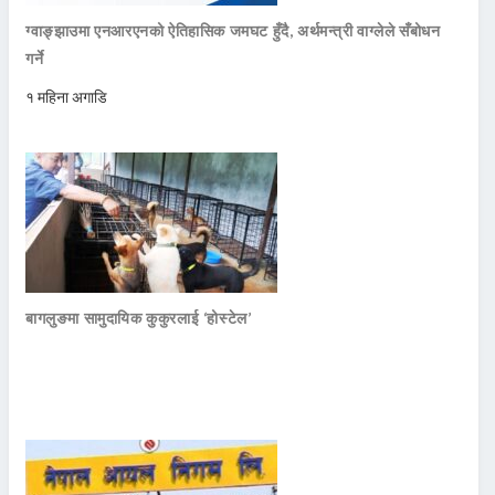
ग्वाङ्झाउमा एनआरएनको ऐतिहासिक जमघट हुँदै, अर्थमन्त्री वाग्लेले सँबोधन
गर्ने
१ महिना अगाडि
बागलुङमा सामुदायिक कुकुरलाई ‘होस्टेल’