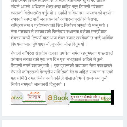
विराटनगर विमानस्थलमा आज सञ्चारकर्मीसँग कुरा गर्दै उहाँले
संघले आफ्नो अधिकार क्षेत्रभन्दा बाहिर गएर टिप्पणी गरेकामा
त्यसको विरोधसमेत गर्नुभयो । उहाँले संविधानमा आरक्षणको प्रयोग
नभएको स्पष्ट पार्दै जनसंख्याको आधारमा प्रतिनिधिसभा,
राष्ट्रियसभा र प्रदेशसभाको सिट निर्धारण भएको हो भन्नुभयो ।
नेता गच्छदारले सरकारको जिम्मेवार स्थानमा बसेका मन्त्रीबाट
शेयरसम्बन्धी टिप्पणीबाट आज शेयर बजार खस्केको छ भन्दै आर्थिक
विषयमा ध्यान पु¥याएर बोल्नुपर्नेमा जोड दिनुभयो ।
नेपाली काँंग्रेस संसदीय दलका उपनेता समेत रहनुभएका गच्छदारले
वर्तमान सरकारको एक सय दिन पूरा नभएकाले अहिले नै कुनै
टिप्पणी नगर्ने बताउनुभयो । एक प्रश्नको जवाफमा नेता गच्छदारले
नेपाली काँग्रसको केन्द्रीय समितिको बैठक अहिले सम्पन्न नभएको
महासमिति र महाधिवेशनको कहिले बोलाउने भन्ने सम्बन्धमा कुनै
निर्णय नभएको जानकारी दिनुभयो ।