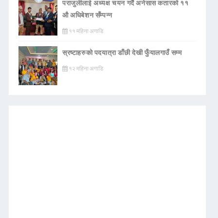
पराजुलीलाई अध्यक्ष चयन गर्दै अनेसास कतारको ११
औ अधिबेशन सँम्पन्न
११ महिना अगाडि
स्रष्टाहरुको पदयात्रा डाँछी देखी फुँयालगाउँ सम्म
१२ महिना अगाडि