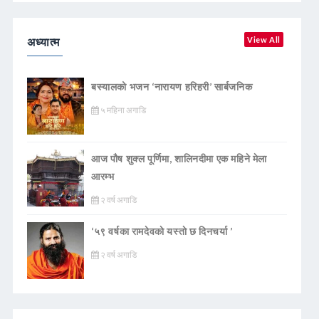
अध्यात्म
View All
बस्यालको भजन ‘नारायण हरिहरी’ सार्बजनिक
५ महिना अगाडि
आज पौष शुक्ल पूर्णिमा, शालिनदीमा एक महिने मेला
आरम्भ
२ वर्ष अगाडि
‘५९ वर्षका रामदेवकाे यस्ताे छ दिनचर्या ’
२ वर्ष अगाडि