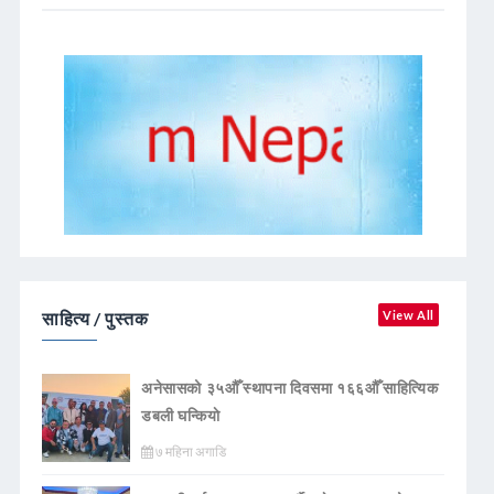
साहित्य / पुस्तक
View All
अनेसासको ३५औँ स्थापना दिवसमा १६६औँ साहित्यिक
डबली घन्कियाे
७ महिना अगाडि