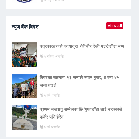
न्युज बैंक बिषेश
View All
पत्रकारहरुको पदयात्रा, देबीचौर देखी भट्टेडाँडा सम्म
१ महिना अगाडि
बिपद्का घटनामा ९३ जनाले ज्यान गुमाए, ४ सय ४५
जना घाइते
१ वर्ष अगाडि
प्रथम जलवायु सम्मेलनपछि ‘गुफाडाँडा’लाई सरकारले
फर्केर पनि हेरेन
१ वर्ष अगाडि