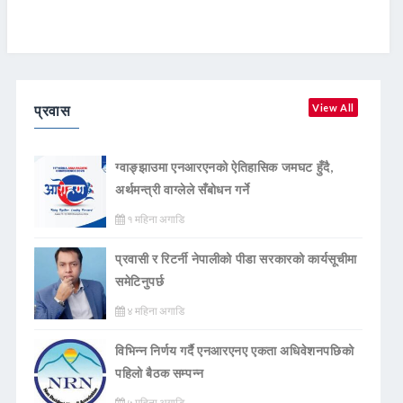
प्रवास
View All
ग्वाङ्झाउमा एनआरएनको ऐतिहासिक जमघट हुँदै,
अर्थमन्त्री वाग्लेले सँबोधन गर्ने
१ महिना अगाडि
प्रवासी र रिटर्नी नेपालीको पीडा सरकारको कार्यसूचीमा
समेटिनुपर्छ
४ महिना अगाडि
विभिन्न निर्णय गर्दै एनआरएनए एकता अधिवेशनपछिको
पहिलो बैठक सम्पन्न
५ महिना अगाडि