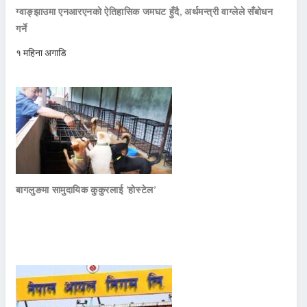
ग्वाङ्झाउमा एनआरएनको ऐतिहासिक जमघट हुँदै, अर्थमन्त्री वाग्लेले सँबोधन
गर्ने
१ महिना अगाडि
बागलुङमा सामुदायिक कुकुरलाई ‘होस्टेल’