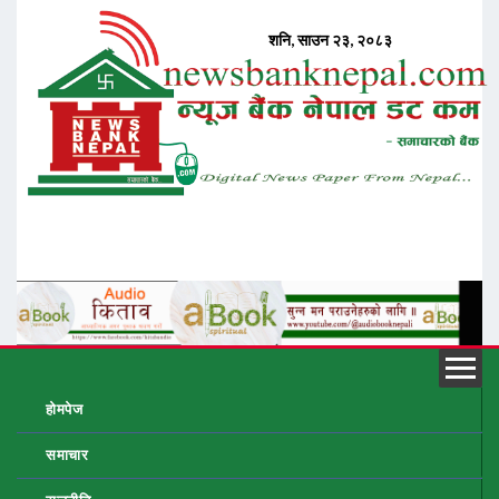
होमपेज
समाचार