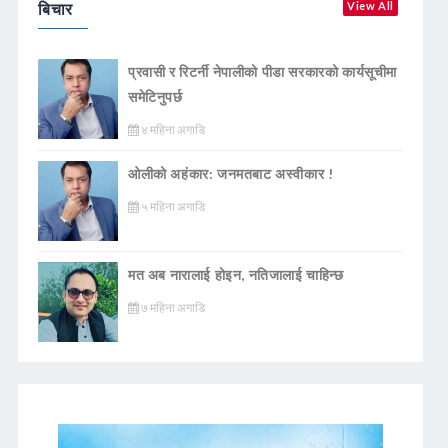
बिचार
View All
प्रवासी र रिटर्नी नेपालीको पीडा सरकारको कार्यसूचीमा
समेटिनुपर्छ
४ महिना अगाडि
ओलीको अहंकार: जनमतबाट अस्वीकार !
५ महिना अगाडि
मत अब नारालाई होइन, नतिजालाई चाहिन्छ
७ महिना अगाडि