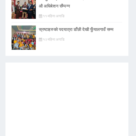
औ अधिबेशन सँम्पन्न
११ महिना अगाडि
स्रष्टाहरुको पदयात्रा डाँछी देखी फुँयालगाउँ सम्म
१२ महिना अगाडि