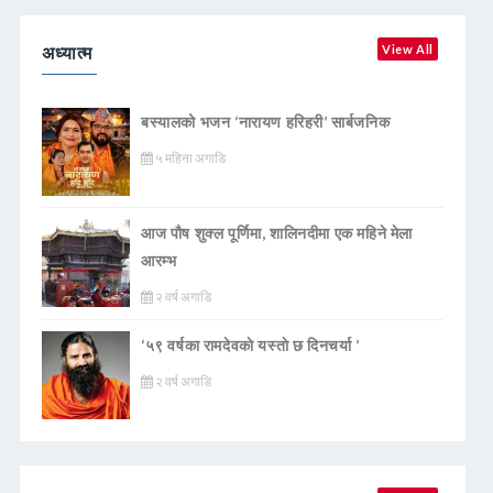
अध्यात्म
View All
बस्यालको भजन ‘नारायण हरिहरी’ सार्बजनिक
५ महिना अगाडि
आज पौष शुक्ल पूर्णिमा, शालिनदीमा एक महिने मेला
आरम्भ
२ वर्ष अगाडि
‘५९ वर्षका रामदेवकाे यस्ताे छ दिनचर्या ’
२ वर्ष अगाडि