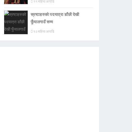
११ महिना अगाडि
स्रष्टाहरुको पदयात्रा डाँछी देखी
फुँयालगाउँ सम्म
१२ महिना अगाडि