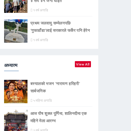
४ सय ४५ जना घाइते
१ वर्ष अगाडि
प्रथम जलवायु सम्मेलनपछि
‘गुफाडाँडा’लाई सरकारले फर्केर पनि हेरेन
१ वर्ष अगाडि
अध्यात्म
View All
बस्यालको भजन ‘नारायण हरिहरी’
सार्बजनिक
५ महिना अगाडि
आज पौष शुक्ल पूर्णिमा, शालिनदीमा एक
महिने मेला आरम्भ
२ वर्ष अगाडि