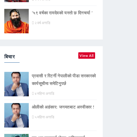
‘५९ वर्षका रामदेवकाे यस्ताे छ दिनचर्या ’
२ वर्ष अगाडि
बिचार
View All
प्रवासी र रिटर्नी नेपालीको पीडा सरकारको
कार्यसूचीमा समेटिनुपर्छ
४ महिना अगाडि
ओलीको अहंकार: जनमतबाट अस्वीकार !
५ महिना अगाडि