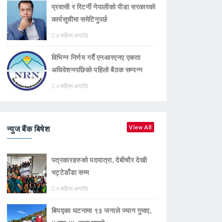
प्रवासी र रिटर्नी नेपालीको पीडा सरकारको
कार्यसूचीमा समेटिनुपर्छ
४ महिना अगाडि
विभिन्न निर्णय गर्दै एनआरएनए एकता
अधिवेशनपछिको पहिलो बैठक सम्पन्न
५ महिना अगाडि
न्युज बैंक बिषेश
View All
पत्रकारहरुको पदयात्रा, देबीचौर देखी
भट्टेडाँडा सम्म
१ महिना अगाडि
बिपद्का घटनामा ९३ जनाले ज्यान गुमाए,