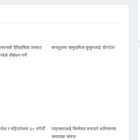
नआरएनको ऐतिहासिक जमघट
बागलुङमा सामुदायिक कुकुरलाई ‘होस्टेल’
ाग्लेले सँबोधन गर्ने
जेल र मट्टितेलमा ३० रुपैयाँ
पत्रकारलाई जिम्मेवार बनाउने अभियानमा
सम्पादक समाज