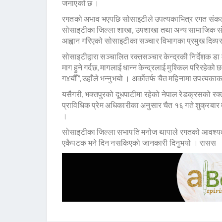
जनाएको छ ।
रगतको अभाव भएपछि सोसाइटीले उपत्यकाभित्र रगत संकलन
सोसाइटीका जिल्ला शाखा, उपशाखा तथा अन्य सामाजिक संघस
आह्वान गरिएको सोसाइटीका सञ्चार विभागका प्रमुख दिव्य
सोसाइटीद्वारा सञ्चालित रक्तसञ्चार केन्द्रकी निर्देशक
माग हुने गर्दछ, मागलाई धान्न केन्द्रलाई मुश्किल परिरहेको
ग¥यौँ”, उहाँले भन्नुभयो । अर्काेतर्फ चैत महिनामा उपत्यका
यसैगरी, भक्तपुरको दूधपाटीमा रहेको नेपाल रेडक्रसको रक्
प्राविधिक प्रेम अधिकारीका अनुसार चैत १६ गते शुक्रबार
।
सोसाइटीका जिल्ला सभापति मनोज थापाले रगतको आवश्यकत
एकैपटक भने दिन नसकिएको जानकारी दिनुभयो । रासस