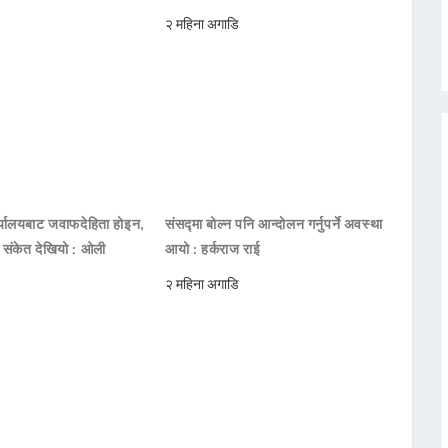
२ महिना अगाडि
ार्यालयबाट जवाफदेहिता होइन,
संसद्मा बोल्न पनि आन्दोलन गर्नुपर्ने अवस्था
ो संकेत देखियो : ओली
आयो : हर्कराज राई
२ महिना अगाडि