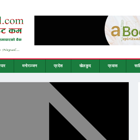
ापार
मनोरञ्जन
प्रदेश
खेलकुद
प्रवास
साह