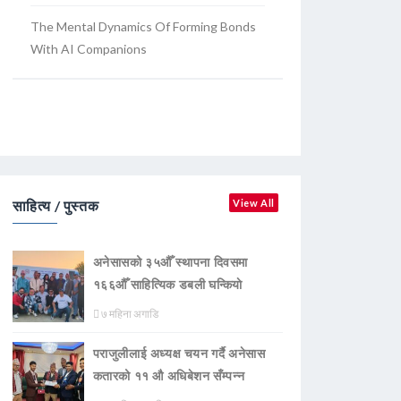
The Mental Dynamics Of Forming Bonds
With AI Companions
साहित्य / पुस्तक
View All
अनेसासको ३५औँ स्थापना दिवसमा
१६६औँ साहित्यिक डबली घन्कियाे
७ महिना अगाडि
पराजुलीलाई अध्यक्ष चयन गर्दै अनेसास
कतारको ११ औ अधिबेशन सँम्पन्न