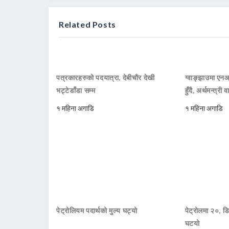
Related Posts
पत्रकारहरुको पदयात्रा, देबीचौर देखी
ग्वाङ्झाउमा ए
भट्टेडाँडा सम्म
हुँदै, अर्थमन्त्री व
१ महिना अगाडि
१ महिना अगाडि
पेट्रोलियम पदार्थको मुल्य घट्यो
पेट्रोलमा २०, डि
घटयो