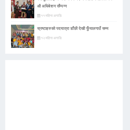
औ अधिबेशन सँम्पन्न
११ महिना अगाडि
स्रष्टाहरुको पदयात्रा डाँछी देखी फुँयालगाउँ सम्म
१२ महिना अगाडि