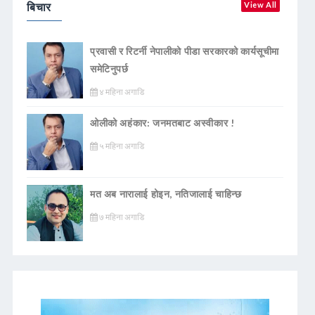
बिचार
View All
प्रवासी र रिटर्नी नेपालीको पीडा सरकारको कार्यसूचीमा
समेटिनुपर्छ
४ महिना अगाडि
ओलीको अहंकार: जनमतबाट अस्वीकार !
५ महिना अगाडि
मत अब नारालाई होइन, नतिजालाई चाहिन्छ
७ महिना अगाडि