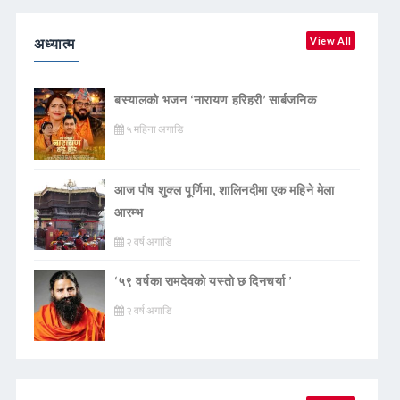
अध्यात्म
View All
बस्यालको भजन ‘नारायण हरिहरी’ सार्बजनिक
५ महिना अगाडि
आज पौष शुक्ल पूर्णिमा, शालिनदीमा एक महिने मेला
आरम्भ
२ वर्ष अगाडि
‘५९ वर्षका रामदेवकाे यस्ताे छ दिनचर्या ’
२ वर्ष अगाडि