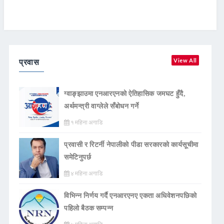
प्रवास
View All
ग्वाङ्झाउमा एनआरएनको ऐतिहासिक जमघट हुँदै,
अर्थमन्त्री वाग्लेले सँबोधन गर्ने
१ महिना अगाडि
प्रवासी र रिटर्नी नेपालीको पीडा सरकारको कार्यसूचीमा
समेटिनुपर्छ
४ महिना अगाडि
विभिन्न निर्णय गर्दै एनआरएनए एकता अधिवेशनपछिको
पहिलो बैठक सम्पन्न