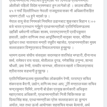
प्रधानमन्त्रीमा निर्वाचित हुनुभएको ५० दिनपछि प्रधानमन्त्री
ओलीको पहिलो विदेश भ्रमणबाट हुन लागेको हो । काठमाडौँबाट
४५ र नयाँ दिल्लीस्थित नेपाली राजदूतावासका नौ अधिकारीसहित
भ्रमण टोली ५४ हुने भएको छ ।
नेपाल वायु सेवा निगमको नियमित उडानबाट शुक्रबार बिहान ९ः००
बजे भारत प्रस्थान गर्नुहुने प्रधानमन्त्रीको प्रतिनिधिमण्डलमा
उहाँकी धर्मपत्नी राधिका शाक्य, परराष्ट्रमन्त्री प्रदीपकुमार
ज्ञवाली, उद्योग वाणिज्य तथा आपूर्तिमन्त्री मातृका यादव, भौतिक
पूर्वाधार तथा यातायात मन्त्री रघुवीर महासेठ, प्रधानमन्त्रीका मुख्य
सल्लाहकार विष्णुप्रसाद रिमाललगायत हुनुहुन्छ ।
भ्रमण दलमा संघीय संसद्का सदस्यहरु शरत्सिंह भण्डारी, दीनानाथ
शर्मा, रामेश्वर राय यादव, मोतीलाल दुगड, गणेशसिंह ठगुन्ना, शान्ता
चौधरी, उमा रेग्मी, रामवीर मानन्धर, सीताराम महतो र विमलप्रसाद
श्रीवास्तव सहभागी हुनुहुन्छ ।
प्रतिनिधिमण्डलमा मुख्यसचिव लोकदर्शन रेग्मी, परराष्ट्र सचिव
शंकरदास बैरागी, उद्योग, वाणिज्य तथा आप्ूर्ति मन्त्रालयका सचिव
चन्द्रकुमार घिमिरे, लगानी बोर्डका प्रमुख कार्यकारी अधिकृत
महाप्रसाद अधिकारी, प्रधानमन्त्रीको निजी चिकित्सक डा
दिव्यासिंह शाह, प्रधानमन्त्रीका प्रेस सल्लाहकार डा कुन्दन
अर्याल, जल तथा ऊर्जा आयोगका सहसचिव माधव बेल्वासे, अर्थ