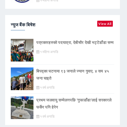
५ महिना अगाडि
न्युज बैंक बिषेश
View All
पत्रकारहरुको पदयात्रा, देबीचौर देखी भट्टेडाँडा सम्म
१ महिना अगाडि
बिपद्का घटनामा ९३ जनाले ज्यान गुमाए, ४ सय ४५
जना घाइते
१ वर्ष अगाडि
प्रथम जलवायु सम्मेलनपछि ‘गुफाडाँडा’लाई सरकारले
फर्केर पनि हेरेन
१ वर्ष अगाडि