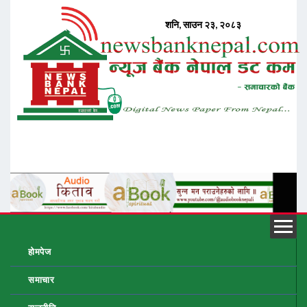
होमपेज
समाचार