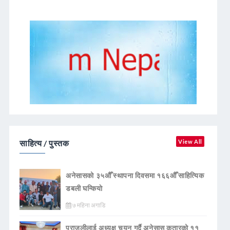
साहित्य / पुस्तक
View All
अनेसासको ३५औँ स्थापना दिवसमा १६६औँ साहित्यिक
डबली घन्कियाे
७ महिना अगाडि
पराजुलीलाई अध्यक्ष चयन गर्दै अनेसास कतारको ११