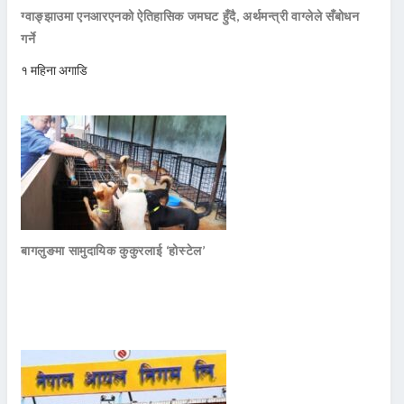
ग्वाङ्झाउमा एनआरएनको ऐतिहासिक जमघट हुँदै, अर्थमन्त्री वाग्लेले सँबोधन
गर्ने
१ महिना अगाडि
बागलुङमा सामुदायिक कुकुरलाई ‘होस्टेल’