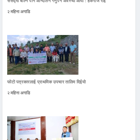
संसद्मा बोल्न पनि आन्दोलन गर्नुपर्ने अवस्था आयो : हर्कराज राई
२ महिना अगाडि
फोटो पत्रकारलाई प्राथमिक उपचार तालिम दिईयो
२ महिना अगाडि