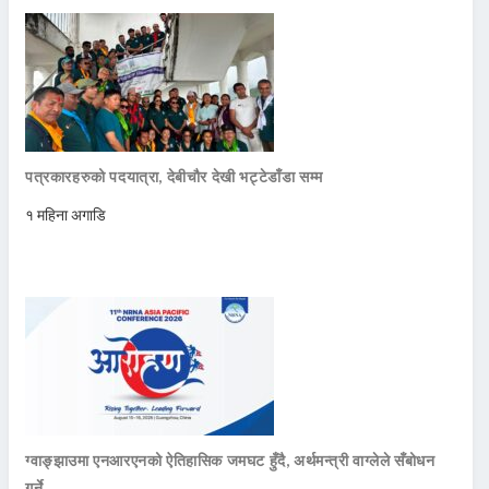
पत्रकारहरुको पदयात्रा, देबीचौर देखी भट्टेडाँडा सम्म
१ महिना अगाडि
ग्वाङ्झाउमा एनआरएनको ऐतिहासिक जमघट हुँदै, अर्थमन्त्री वाग्लेले सँबोधन
गर्ने