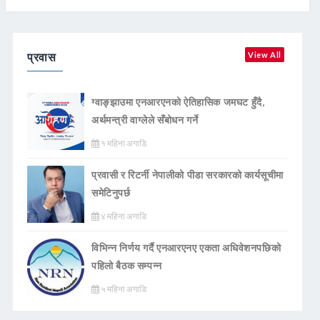
प्रवास
View All
ग्वाङ्झाउमा एनआरएनको ऐतिहासिक जमघट हुँदै,
अर्थमन्त्री वाग्लेले सँबोधन गर्ने
१ महिना अगाडि
प्रवासी र रिटर्नी नेपालीको पीडा सरकारको कार्यसूचीमा
समेटिनुपर्छ
४ महिना अगाडि
विभिन्न निर्णय गर्दै एनआरएनए एकता अधिवेशनपछिको
पहिलो बैठक सम्पन्न
५ महिना अगाडि