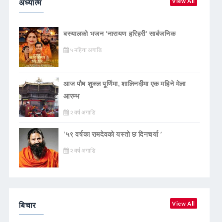
अध्यात्म
View All
बस्यालको भजन ‘नारायण हरिहरी’ सार्बजनिक
५ महिना अगाडि
आज पौष शुक्ल पूर्णिमा, शालिनदीमा एक महिने मेला
आरम्भ
२ वर्ष अगाडि
‘५९ वर्षका रामदेवकाे यस्ताे छ दिनचर्या ’
२ वर्ष अगाडि
बिचार
View All