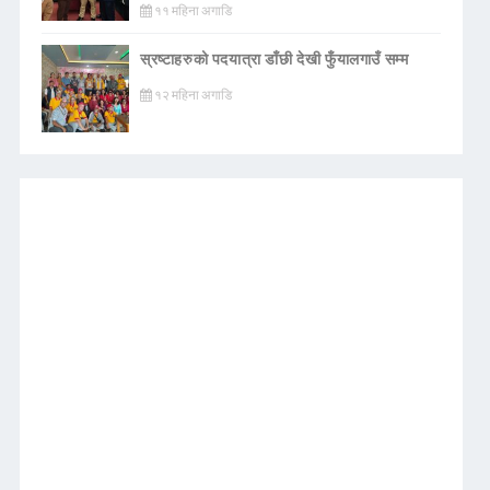
११ महिना अगाडि
स्रष्टाहरुको पदयात्रा डाँछी देखी फुँयालगाउँ सम्म
१२ महिना अगाडि