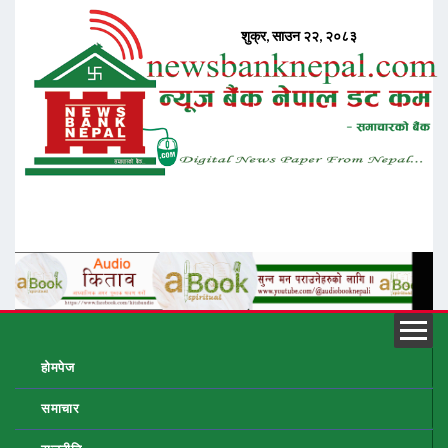
होमपेज
समाचार