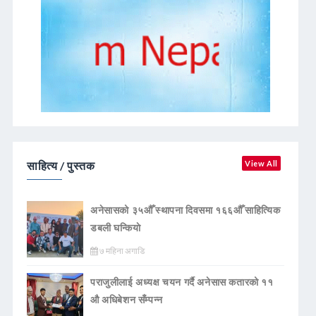
साहित्य / पुस्तक
View All
अनेसासको ३५औँ स्थापना दिवसमा १६६औँ साहित्यिक
डबली घन्कियाे
७ महिना अगाडि
पराजुलीलाई अध्यक्ष चयन गर्दै अनेसास कतारको ११
औ अधिबेशन सँम्पन्न