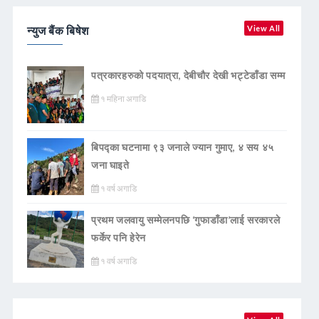
न्युज बैंक बिषेश
View All
पत्रकारहरुको पदयात्रा, देबीचौर देखी भट्टेडाँडा सम्म
१ महिना अगाडि
बिपद्का घटनामा ९३ जनाले ज्यान गुमाए, ४ सय ४५
जना घाइते
१ वर्ष अगाडि
प्रथम जलवायु सम्मेलनपछि ‘गुफाडाँडा’लाई सरकारले
फर्केर पनि हेरेन
१ वर्ष अगाडि