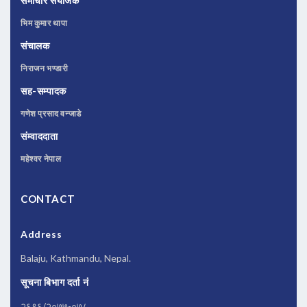
समाचार संयोजक
भिम कुमार थापा
संचालक
निराजन भण्डारी
सह-सम्पादक
गणेश प्रसाद वन्जाडे
संम्वाददाता
महेश्वर नेपाल
CONTACT
Address
Balaju, Kathmandu, Nepal.
सूचना बिभाग दर्ता नं
२६९६/२०७७-०७८