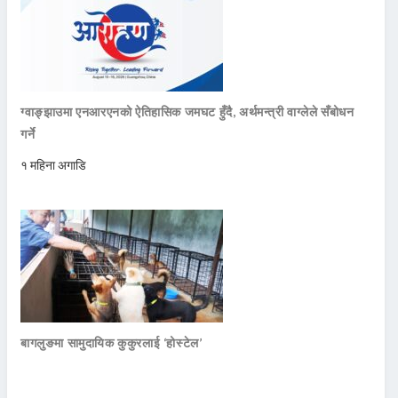
ग्वाङ्झाउमा एनआरएनको ऐतिहासिक जमघट हुँदै, अर्थमन्त्री वाग्लेले सँबोधन
गर्ने
१ महिना अगाडि
बागलुङमा सामुदायिक कुकुरलाई ‘होस्टेल’