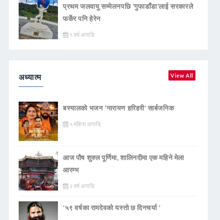
प्रथम जलवायु सम्मेलनपछि ‘गुफाडाँडा’लाई सरकारले
फर्केर पनि हेरेन
१ वर्ष अगाडि
अध्यात्म
View All
बस्यालको भजन ‘नारायण हरिहरी’ सार्बजनिक
५ महिना अगाडि
आज पौष शुक्ल पूर्णिमा, शालिनदीमा एक महिने मेला
आरम्भ
२ वर्ष अगाडि
‘५९ वर्षका रामदेवकाे यस्ताे छ दिनचर्या ’