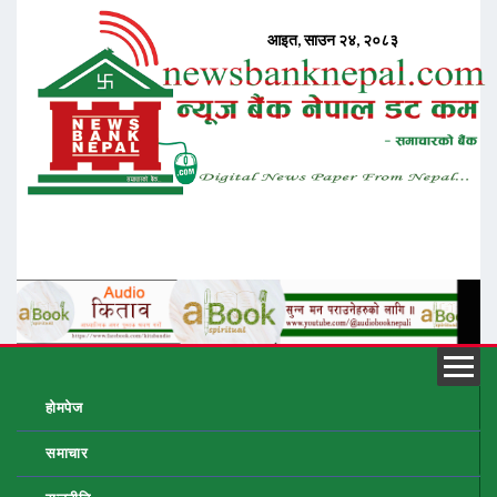
होमपेज
समाचार