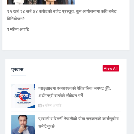
२१ खर्ब २४ अर्ब ३४ करोडको बजेट प्रस्तुत, कुन आयोजनामा कति बजेट
विनियोजन?
२ महिना अगाडि
प्रवास
View All
ग्वाङ्झाउमा एनआरएनको ऐतिहासिक जमघट हुँदै,
अर्थमन्त्री वाग्लेले सँबोधन गर्ने
१ महिना अगाडि
प्रवासी र रिटर्नी नेपालीको पीडा सरकारको कार्यसूचीमा
समेटिनुपर्छ