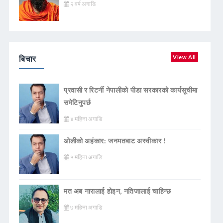
२ वर्ष अगाडि
बिचार
View All
प्रवासी र रिटर्नी नेपालीको पीडा सरकारको कार्यसूचीमा
समेटिनुपर्छ
४ महिना अगाडि
ओलीको अहंकार: जनमतबाट अस्वीकार !
५ महिना अगाडि
मत अब नारालाई होइन, नतिजालाई चाहिन्छ
७ महिना अगाडि