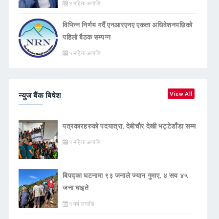
४ महिना अगाडि
विभिन्न निर्णय गर्दै एनआरएनए एकता अधिवेशनपछिको
पहिलो बैठक सम्पन्न
५ महिना अगाडि
न्युज बैंक बिषेश
View All
पत्रकारहरुको पदयात्रा, देबीचौर देखी भट्टेडाँडा सम्म
१ महिना अगाडि
बिपद्का घटनामा ९३ जनाले ज्यान गुमाए, ४ सय ४५
जना घाइते
१ वर्ष अगाडि