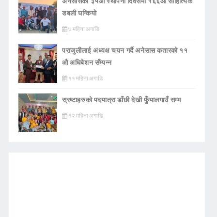
अनेसासको ३५औँ स्थापना दिवसमा १६६औँ साहित्यिक
डबली घन्कियाे
७ महिना अगाडि
पराजुलीलाई अध्यक्ष चयन गर्दै अनेसास कतारको ११
औ अधिबेशन सँम्पन्न
११ महिना अगाडि
स्रष्टाहरुको पदयात्रा डाँछी देखी फुँयालगाउँ सम्म
१२ महिना अगाडि