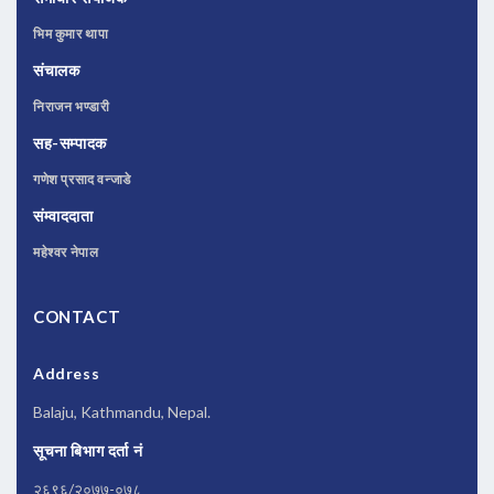
भिम कुमार थापा
संचालक
निराजन भण्डारी
सह-सम्पादक
गणेश प्रसाद वन्जाडे
संम्वाददाता
महेश्वर नेपाल
CONTACT
Address
Balaju, Kathmandu, Nepal.
सूचना बिभाग दर्ता नं
२६९६/२०७७-०७८