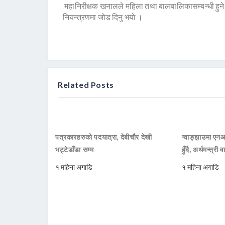
महानिरीक्षक खनालले महिला तथा बालबालिकासम्बन्धी हु
नियन्त्रणमा जोड दिनु भयाे ।
Related Posts
पत्रकारहरुको पदयात्रा, देबीचौर देखी
ग्वाङ्झाउमा ए
भट्टेडाँडा सम्म
हुँदै, अर्थमन्त्री व
१ महिना अगाडि
१ महिना अगाडि