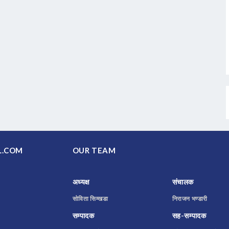
PAL.COM
OUR TEAM
अध्यक्ष
संचालक
सोविता सिम्खडा
निराजन भण्डारी
सम्पादक
सह-सम्पादक