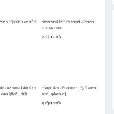
जेल र मट्टितेलमा ३० रुपैयाँ
पत्रकारलाई जिम्मेवार बनाउने अभियानमा
सम्पादक समाज
२ महिना अगाडि
ार्यालयबाट जवाफदेहिता होइन,
संसद्मा बोल्न पनि आन्दोलन गर्नुपर्ने अवस्था
ो संकेत देखियो : ओली
आयो : हर्कराज राई
२ महिना अगाडि