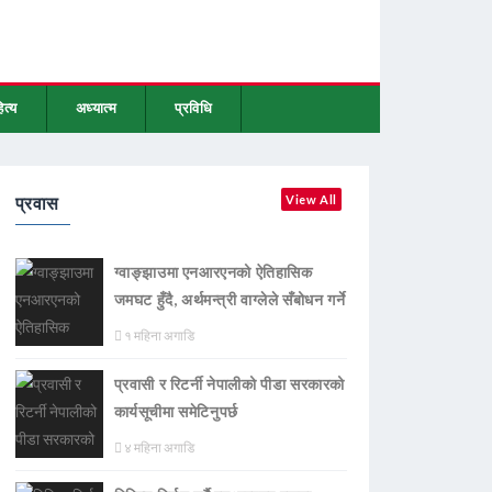
ित्य
अध्यात्म
प्रविधि
प्रवास
View All
ग्वाङ्झाउमा एनआरएनको ऐतिहासिक
जमघट हुँदै, अर्थमन्त्री वाग्लेले सँबोधन गर्ने
१ महिना अगाडि
प्रवासी र रिटर्नी नेपालीको पीडा सरकारको
कार्यसूचीमा समेटिनुपर्छ
४ महिना अगाडि