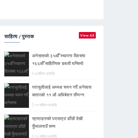
साहित्य / पुस्तक
View All
अनेसासको ३५औँ स्थापना दिवसमा
१६६औँ साहित्यिक डबली घन्कियाे
७ महिना अगाडि
पराजुलीलाई अध्यक्ष चयन गर्दै अनेसास
कतारको ११ औ अधिबेशन सँम्पन्न
११ महिना अगाडि
स्रष्टाहरुको पदयात्रा डाँछी देखी
फुँयालगाउँ सम्म
१२ महिना अगाडि