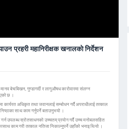
ाउन प्रहरी महानिरीक्षक खनालकाे निर्देशन
े मानव बेचबिखन, गुण्डागर्दी र लागुऔषध कारोवारमा संलग्न
भएको छ ।
मा कार्यरत अधिकृत तथा जवानलाई सम्बोधन गर्दै अपराधीलाई तत्काल
निष्ठाका साथ काम गर्नुपर्ने बताउनुभयो ।
रा गर्न उपलब्ध स्रोतसाधनको उच्चतम् प्रयोग गर्दै उच्च मनोबलसहित
गकासाथ काम गरी तत्काल नतिजा निकाल्नुपर्ने उहाँको भनाइ थियो ।