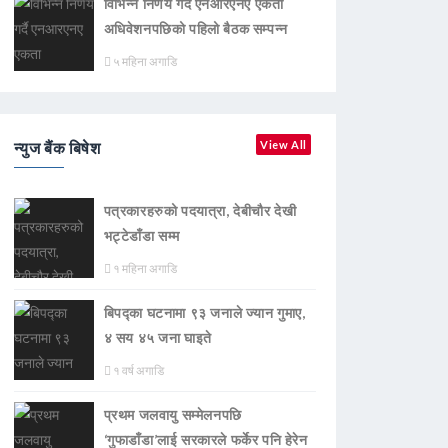
विभिन्न निर्णय गर्दै एनआरएनए एकता
अधिवेशनपछिको पहिलो बैठक सम्पन्न
५ महिना अगाडि
न्युज बैंक बिषेश
View All
पत्रकारहरुको पदयात्रा, देबीचौर देखी
भट्टेडाँडा सम्म
१ महिना अगाडि
बिपद्का घटनामा ९३ जनाले ज्यान गुमाए,
४ सय ४५ जना घाइते
१ वर्ष अगाडि
प्रथम जलवायु सम्मेलनपछि
‘गुफाडाँडा’लाई सरकारले फर्केर पनि हेरेन