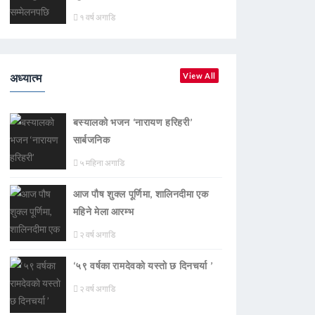
१ वर्ष अगाडि
अध्यात्म
View All
बस्यालको भजन ‘नारायण हरिहरी’
सार्बजनिक
५ महिना अगाडि
आज पौष शुक्ल पूर्णिमा, शालिनदीमा एक
महिने मेला आरम्भ
२ वर्ष अगाडि
‘५९ वर्षका रामदेवकाे यस्ताे छ दिनचर्या ’
२ वर्ष अगाडि