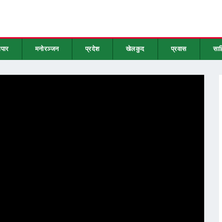
ापार
मनोरञ्जन
प्रदेश
खेलकुद
प्रवास
साह