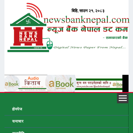
होमपेज
समाचार