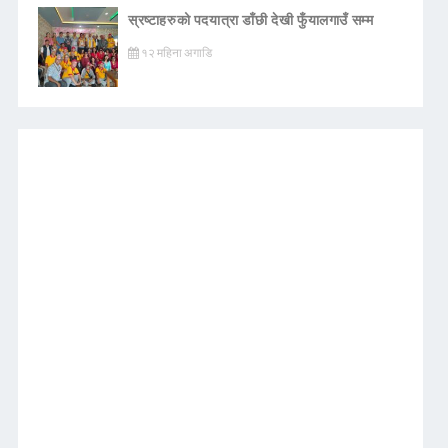
स्रष्टाहरुको पदयात्रा डाँछी देखी फुँयालगाउँ सम्म
१२ महिना अगाडि