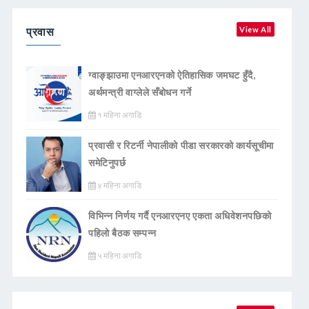
प्रवास
View All
ग्वाङ्झाउमा एनआरएनको ऐतिहासिक जमघट हुँदै,
अर्थमन्त्री वाग्लेले सँबोधन गर्ने
१ महिना अगाडि
प्रवासी र रिटर्नी नेपालीको पीडा सरकारको कार्यसूचीमा
समेटिनुपर्छ
४ महिना अगाडि
विभिन्न निर्णय गर्दै एनआरएनए एकता अधिवेशनपछिको
पहिलो बैठक सम्पन्न
५ महिना अगाडि