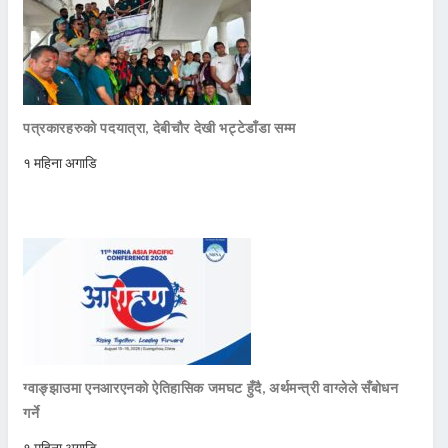
पत्रकारहरुको पदयात्रा, देबीचौर देखी भट्टेडाँडा सम्म
१ महिना अगाडि
ग्वाङ्झाउमा एनआरएनको ऐतिहासिक जमघट हुँदै, अर्थमन्त्री वाग्लेले सँबोधन
गर्ने
१ महिना अगाडि