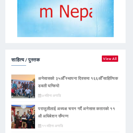
साहित्य / पुस्तक
View All
अनेसासको ३५औँ स्थापना दिवसमा १६६औँ साहित्यिक
डबली घन्कियाे
७ महिना अगाडि
पराजुलीलाई अध्यक्ष चयन गर्दै अनेसास कतारको ११
औ अधिबेशन सँम्पन्न
११ महिना अगाडि