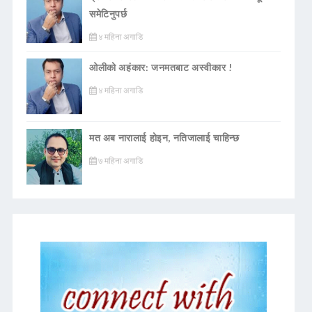
समेटिनुपर्छ
४ महिना अगाडि
ओलीको अहंकार: जनमतबाट अस्वीकार !
४ महिना अगाडि
मत अब नारालाई होइन, नतिजालाई चाहिन्छ
७ महिना अगाडि