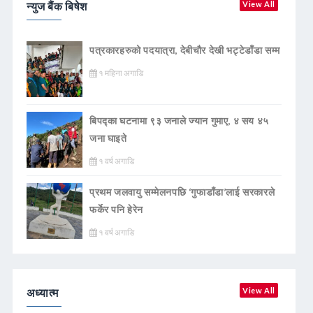
न्युज बैंक बिषेश
View All
पत्रकारहरुको पदयात्रा, देबीचौर देखी भट्टेडाँडा सम्म
१ महिना अगाडि
बिपद्का घटनामा ९३ जनाले ज्यान गुमाए, ४ सय ४५
जना घाइते
१ वर्ष अगाडि
प्रथम जलवायु सम्मेलनपछि ‘गुफाडाँडा’लाई सरकारले
फर्केर पनि हेरेन
१ वर्ष अगाडि
अध्यात्म
View All