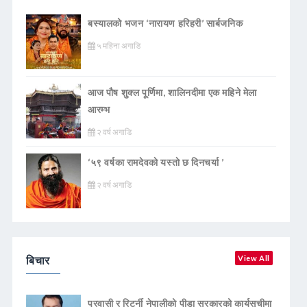
बस्यालको भजन ‘नारायण हरिहरी’ सार्बजनिक
५ महिना अगाडि
आज पौष शुक्ल पूर्णिमा, शालिनदीमा एक महिने मेला
आरम्भ
२ वर्ष अगाडि
‘५९ वर्षका रामदेवकाे यस्ताे छ दिनचर्या ’
२ वर्ष अगाडि
बिचार
View All
प्रवासी र रिटर्नी नेपालीको पीडा सरकारको कार्यसूचीमा