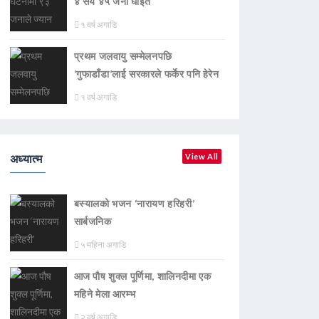
४ सय ४५ जना घाइते
१ वर्ष अगाडि
प्रथम जलवायु सम्मेलनपछि
‘गुफाडाँडा’लाई सरकारले फर्केर पनि हेरेन
१ वर्ष अगाडि
अध्यात्म
View All
बस्यालको भजन ‘नारायण हरिहरी’
सार्बजनिक
५ महिना अगाडि
आज पौष शुक्ल पूर्णिमा, शालिनदीमा एक
महिने मेला आरम्भ
२ वर्ष अगाडि