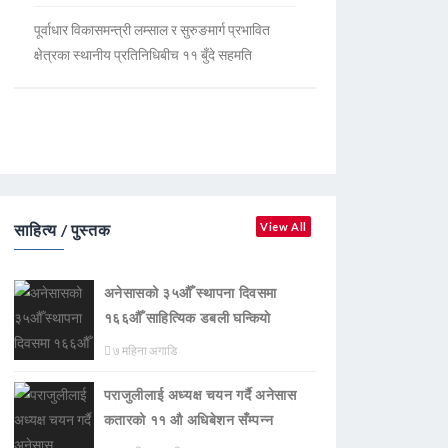
पूर्वाधार विकासमन्त्री लम्साल र सुरुङमार्ग प्रभावित
क्षेत्रका स्थानीय प्रतिनिधिबीच ११ बुँदे सहमति
साहित्य / पुस्तक
View All
अनेसासको ३५औँ स्थापना दिवसमा
१६६औँ साहित्यिक डबली घन्कियाे
७ महिना अगाडि
पराजुलीलाई अध्यक्ष चयन गर्दै अनेसास
कतारको ११ औ अधिबेशन सँम्पन्न