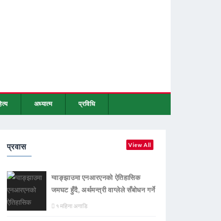
ित्य
अध्यात्म
प्रविधि
प्रवास
View All
ग्वाङ्झाउमा एनआरएनको ऐतिहासिक
जमघट हुँदै, अर्थमन्त्री वाग्लेले सँबोधन गर्ने
१ महिना अगाडि