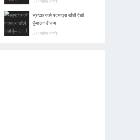
११ महिना अगाडि
स्रष्टाहरुको पदयात्रा डाँछी देखी
फुँयालगाउँ सम्म
१२ महिना अगाडि