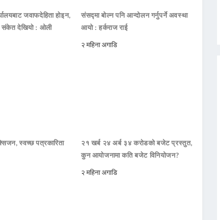
ार्यालयबाट जवाफदेहिता होइन,
संसद्मा बोल्न पनि आन्दोलन गर्नुपर्ने अवस्था
ो संकेत देखियो : ओली
आयो : हर्कराज राई
२ महिना अगाडि
सिजन, स्वच्छ पत्रकारिता
२१ खर्ब २४ अर्ब ३४ करोडको बजेट प्रस्तुत,
कुन आयोजनामा कति बजेट विनियोजन?
२ महिना अगाडि