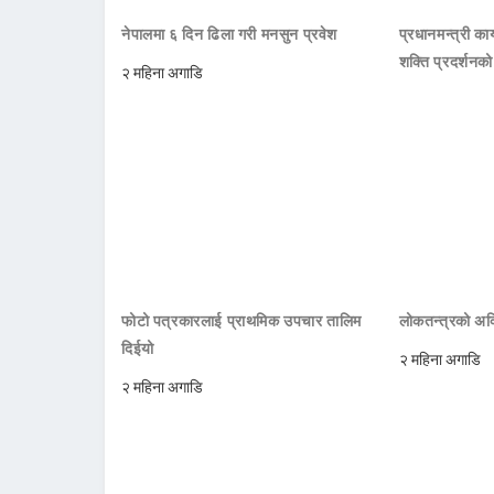
नेपालमा ६ दिन ढिला गरी मनसुन प्रवेश
प्रधानमन्त्री क
शक्ति प्रदर्शनक
२ महिना अगाडि
फोटो पत्रकारलाई प्राथमिक उपचार तालिम
लोकतन्त्रको अक्
दिईयो
२ महिना अगाडि
२ महिना अगाडि