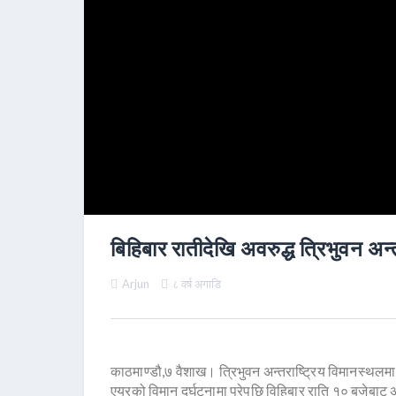
बिहिबार रातीदेखि अवरुद्ध त्रिभुवन अन्
Arjun
८ वर्ष अगाडि
काठमाण्डौ,७ वैशाख। त्रिभुवन अन्तराष्ट्रिय विमानस्थलम
एयरको विमान दुर्घटनामा परेपछि विहिबार राति १० बजेबाट 