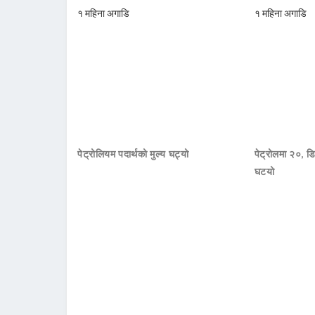
१ महिना अगाडि
१ महिना अगाडि
पेट्रोलियम पदार्थको मुल्य घट्यो
पेट्रोलमा २०, डि
घटयो