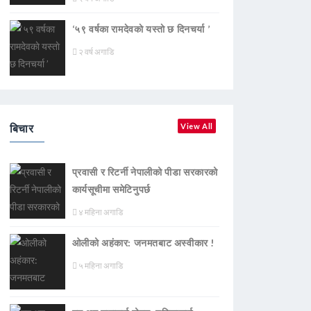
‘५९ वर्षका रामदेवकाे यस्ताे छ दिनचर्या ’
२ वर्ष अगाडि
बिचार
View All
प्रवासी र रिटर्नी नेपालीको पीडा सरकारको
कार्यसूचीमा समेटिनुपर्छ
४ महिना अगाडि
ओलीको अहंकार: जनमतबाट अस्वीकार !
५ महिना अगाडि