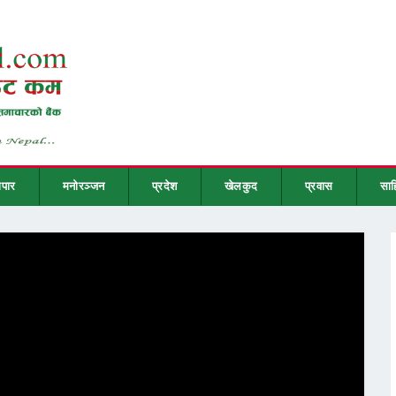
ापार
मनोरञ्जन
प्रदेश
खेलकुद
प्रवास
साह