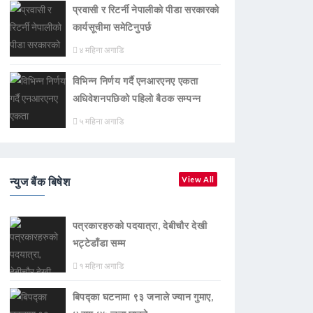
प्रवासी र रिटर्नी नेपालीको पीडा सरकारको
कार्यसूचीमा समेटिनुपर्छ
४ महिना अगाडि
विभिन्न निर्णय गर्दै एनआरएनए एकता
अधिवेशनपछिको पहिलो बैठक सम्पन्न
५ महिना अगाडि
न्युज बैंक बिषेश
View All
पत्रकारहरुको पदयात्रा, देबीचौर देखी
भट्टेडाँडा सम्म
१ महिना अगाडि
बिपद्का घटनामा ९३ जनाले ज्यान गुमाए,