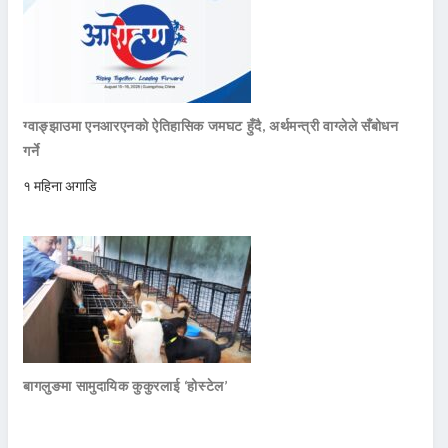
ग्वाङ्झाउमा एनआरएनको ऐतिहासिक जमघट हुँदै, अर्थमन्त्री वाग्लेले सँबोधन
गर्ने
१ महिना अगाडि
बागलुङमा सामुदायिक कुकुरलाई ‘होस्टेल’