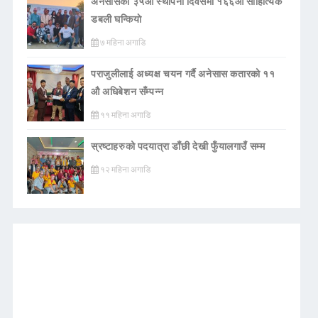
अनेसासको ३५औँ स्थापना दिवसमा १६६औँ साहित्यिक
डबली घन्कियाे
७ महिना अगाडि
पराजुलीलाई अध्यक्ष चयन गर्दै अनेसास कतारको ११
औ अधिबेशन सँम्पन्न
११ महिना अगाडि
स्रष्टाहरुको पदयात्रा डाँछी देखी फुँयालगाउँ सम्म
१२ महिना अगाडि