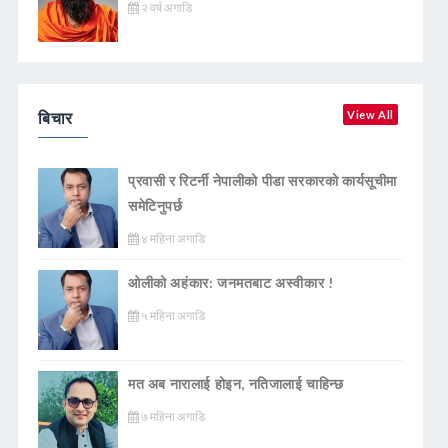
२ वर्ष अगाडि
बिचार
View All
प्रवासी र रिटर्नी नेपालीको पीडा सरकारको कार्यसूचीमा
समेटिनुपर्छ
४ महिना अगाडि
ओलीको अहंकार: जनमतबाट अस्वीकार !
५ महिना अगाडि
मत अब नारालाई होइन, नतिजालाई चाहिन्छ
७ महिना अगाडि