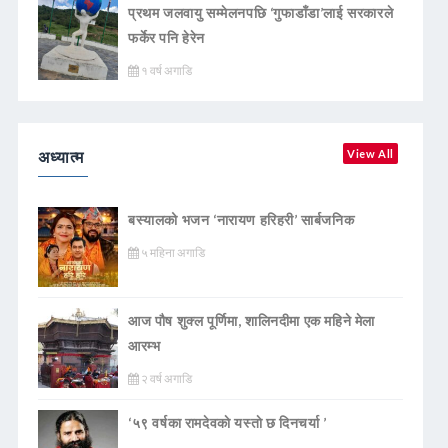
प्रथम जलवायु सम्मेलनपछि ‘गुफाडाँडा’लाई सरकारले
फर्केर पनि हेरेन
१ वर्ष अगाडि
अध्यात्म
View All
बस्यालको भजन ‘नारायण हरिहरी’ सार्बजनिक
५ महिना अगाडि
आज पौष शुक्ल पूर्णिमा, शालिनदीमा एक महिने मेला
आरम्भ
२ वर्ष अगाडि
‘५९ वर्षका रामदेवकाे यस्ताे छ दिनचर्या ’