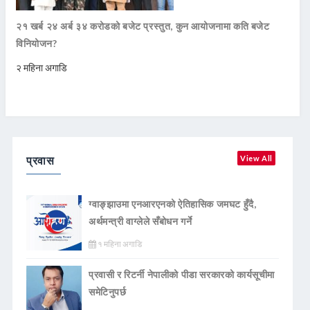
२१ खर्ब २४ अर्ब ३४ करोडको बजेट प्रस्तुत, कुन आयोजनामा कति बजेट
विनियोजन?
२ महिना अगाडि
प्रवास
View All
ग्वाङ्झाउमा एनआरएनको ऐतिहासिक जमघट हुँदै,
अर्थमन्त्री वाग्लेले सँबोधन गर्ने
१ महिना अगाडि
प्रवासी र रिटर्नी नेपालीको पीडा सरकारको कार्यसूचीमा
समेटिनुपर्छ