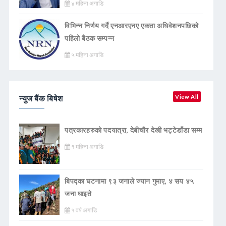
४ महिना अगाडि
विभिन्न निर्णय गर्दै एनआरएनए एकता अधिवेशनपछिको
पहिलो बैठक सम्पन्न
५ महिना अगाडि
न्युज बैंक बिषेश
View All
पत्रकारहरुको पदयात्रा, देबीचौर देखी भट्टेडाँडा सम्म
१ महिना अगाडि
बिपद्का घटनामा ९३ जनाले ज्यान गुमाए, ४ सय ४५
जना घाइते
१ वर्ष अगाडि