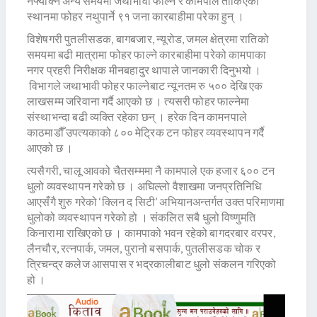
नफ्याँक्ने अन्य समयमा जथाभावी फाल्ने र कामपाले तोकिएको
स्थानमा फोहर नथुपार्ने ९१ जना कारबाहीमा परेका हुन् ।
विशेषगरी पुतलीसडक, बागबजार, न्यूरोड, जमल क्षेत्रमा रातिको
समयमा बढी मात्रामा फोहर फाल्ने कारबाहीमा परेको कामपाका
नगर प्रहरी निरीक्षक मीनबहादुर थापाले जानकारी दिनुभयो ।
विभागले जथाभावी फोहर फाल्नेबाट न्यूनतम रु ५०० देखि एक
लाखसम्म जरिवाना गर्दै आएको छ । त्यसरी फोहर फाल्नेमा
संस्थाभन्दा बढी व्यक्ति रहेका छन् । हरेक दिन कामनपाले
काठमाडौँ उपत्यकाको ८०० मेट्रिक टन फोहर व्यवस्थापन गर्दै
आएको छ ।
त्यसैगरी, चालू आवको चैतसम्ममा नै कामपाले एक हजार ६०० टन
धुलो व्यवस्थापन गरेको छ । अघिल्लो वैशाखमा जनप्रतिनिधि
आएसँगै शुरु गरेको ‘क्लिन द सिटी’ अभियानअन्तर्गत उक्त परिमाणमा
धुलोको व्यवस्थापन गरेको हो । संकलित सबै धुलो विष्णुमति
किनारामा राखिएको छ । कामपाको भवन रहेको बागदरबार वरपर,
लैनचौर, रत्नपार्क, जमल, पुरानो बसपार्क, पुतलीसडक चोक र
त्रिचन्द्र कलेज आसपास र भद्रकालीबाट धुलो संकलन गरिएको
हो ।