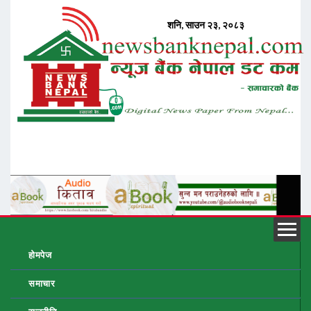
होमपेज
समाचार