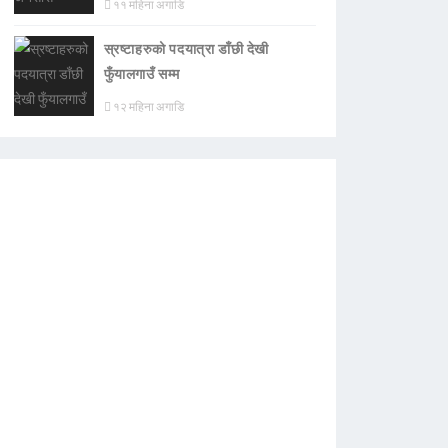
११ महिना अगाडि
स्रष्टाहरुको पदयात्रा डाँछी देखी
फुँयालगाउँ सम्म
१२ महिना अगाडि