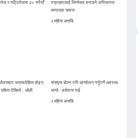
जेल र मट्टितेलमा ३० रुपैयाँ
पत्रकारलाई जिम्मेवार बनाउने अभियानमा
सम्पादक समाज
२ महिना अगाडि
ार्यालयबाट जवाफदेहिता होइन,
संसद्मा बोल्न पनि आन्दोलन गर्नुपर्ने अवस्था
ो संकेत देखियो : ओली
आयो : हर्कराज राई
२ महिना अगाडि