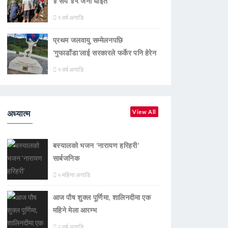
४ सय ४५ जना घाइते
१ वर्ष अगाडि
प्रथम जलवायु सम्मेलनपछि
‘गुफाडाँडा’लाई सरकारले फर्केर पनि हेरेन
१ वर्ष अगाडि
अध्यात्म
View All
बस्यालको भजन ‘नारायण हरिहरी’
सार्बजनिक
५ महिना अगाडि
आज पौष शुक्ल पूर्णिमा, शालिनदीमा एक
महिने मेला आरम्भ
२ वर्ष अगाडि