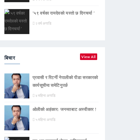
‘५९ वर्षका रामदेवकाे यस्ताे छ दिनचर्या ’
२ वर्ष अगाडि
बिचार
View All
प्रवासी र रिटर्नी नेपालीको पीडा सरकारको
कार्यसूचीमा समेटिनुपर्छ
४ महिना अगाडि
ओलीको अहंकार: जनमतबाट अस्वीकार !
५ महिना अगाडि