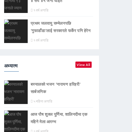
४ सय ४५ जना घाइते
१ वर्ष अगाडि
प्रथम जलवायु सम्मेलनपछि
‘गुफाडाँडा’लाई सरकारले फर्केर पनि हेरेन
१ वर्ष अगाडि
अध्यात्म
View All
बस्यालको भजन ‘नारायण हरिहरी’
सार्बजनिक
५ महिना अगाडि
आज पौष शुक्ल पूर्णिमा, शालिनदीमा एक
महिने मेला आरम्भ
२ वर्ष अगाडि