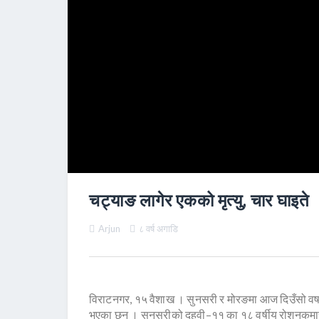
चट्याङ लागेर एकको मृत्यु, चार घाइते
Arjun
८ वर्ष अगाडि
विराटनगर, १५ वैशाख । सुनसरी र मोरङमा आज दिउँसो वर्ष
भएका छन् । सुनसरीको दुहवी–११ का १८ वर्षीय रोशनकुम