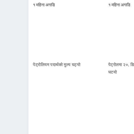
१ महिना अगाडि
१ महिना अगाडि
पेट्रोलियम पदार्थको मुल्य घट्यो
पेट्रोलमा २०, डि
घटयो