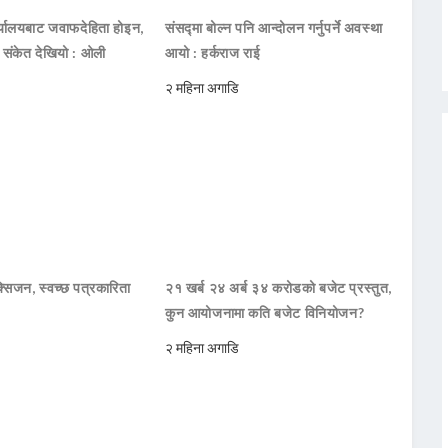
ार्यालयबाट जवाफदेहिता होइन,
संसद्मा बोल्न पनि आन्दोलन गर्नुपर्ने अवस्था
ो संकेत देखियो : ओली
आयो : हर्कराज राई
२ महिना अगाडि
सिजन, स्वच्छ पत्रकारिता
२१ खर्ब २४ अर्ब ३४ करोडको बजेट प्रस्तुत,
कुन आयोजनामा कति बजेट विनियोजन?
२ महिना अगाडि