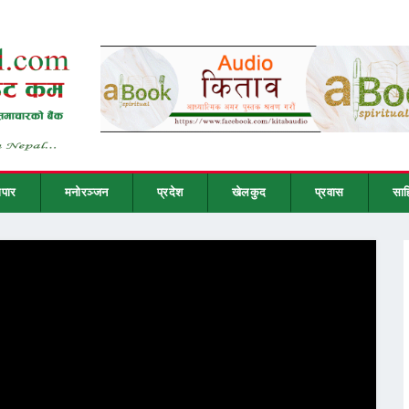
ापार
मनोरञ्जन
प्रदेश
खेलकुद
प्रवास
साह