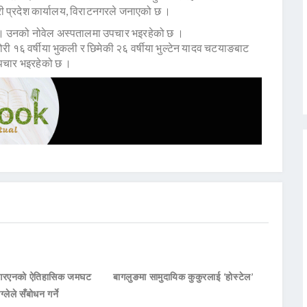
री प्रदेश कार्यालय, विराटनगरले जनाएको छ ।
न् । उनको नोवेल अस्पतालमा उपचार भइरहेको छ ।
ी १६ वर्षीया भुकली र छिमेकी २६ वर्षीया भुल्टेन यादव चटयाङबाट
पचार भइरहेको छ ।
नआरएनको ऐतिहासिक जमघट
बागलुङमा सामुदायिक कुकुरलाई ‘होस्टेल’
ाग्लेले सँबोधन गर्ने