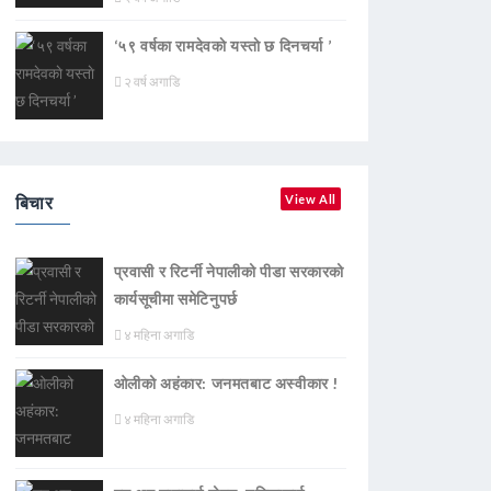
‘५९ वर्षका रामदेवकाे यस्ताे छ दिनचर्या ’
२ वर्ष अगाडि
बिचार
View All
प्रवासी र रिटर्नी नेपालीको पीडा सरकारको
कार्यसूचीमा समेटिनुपर्छ
४ महिना अगाडि
ओलीको अहंकार: जनमतबाट अस्वीकार !
४ महिना अगाडि