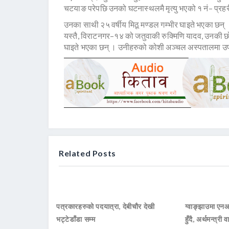
चटयाङ परेपछि उनको घटनास्थलमै मृत्यु भएको १ नं– प्रह
उनका साथी २५ वर्षीय मिठू मण्डल गम्भीर घाइते भएका छ
यस्तै, विराटनगर–१४ को जतुवाकी रुक्मिणि यादव, उनकी छोर
घाइते भएका छन् । उनीहरुको कोशी अञ्चल अस्पतालमा उ
Related Posts
पत्रकारहरुको पदयात्रा, देबीचौर देखी
ग्वाङ्झाउमा ए
भट्टेडाँडा सम्म
हुँदै, अर्थमन्त्री व