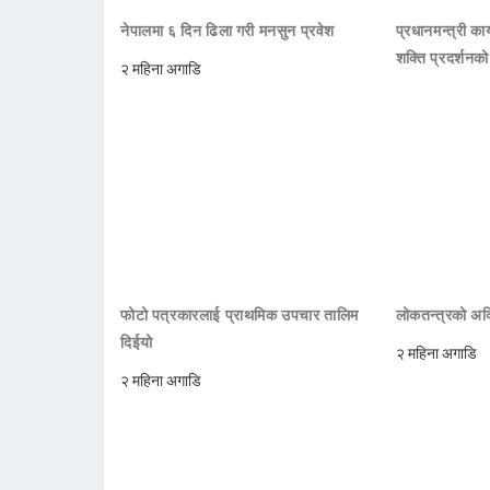
नेपालमा ६ दिन ढिला गरी मनसुन प्रवेश
प्रधानमन्त्री क
शक्ति प्रदर्शनक
२ महिना अगाडि
फोटो पत्रकारलाई प्राथमिक उपचार तालिम
लोकतन्त्रको अक्
दिईयो
२ महिना अगाडि
२ महिना अगाडि