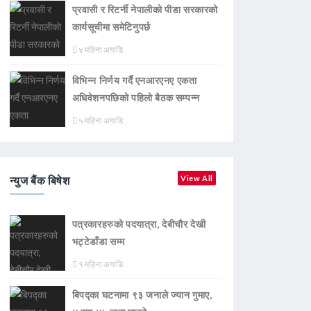
प्रवासी र रिटर्नी नेपालीको पीडा सरकारको
कार्यसूचीमा समेटिनुपर्छ
४ महिना अगाडि
विभिन्न निर्णय गर्दै एनआरएनए एकता
अधिवेशनपछिको पहिलो बैठक सम्पन्न
५ महिना अगाडि
न्युज बैंक बिषेश
View All
पत्रकारहरुको पदयात्रा, देबीचौर देखी
भट्टेडाँडा सम्म
१ महिना अगाडि
बिपद्का घटनामा ९३ जनाले ज्यान गुमाए,