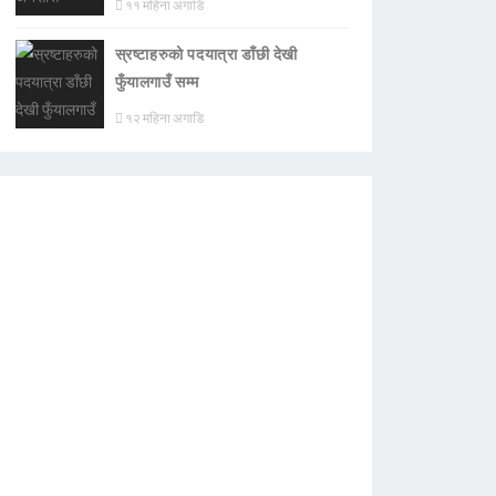
११ महिना अगाडि
स्रष्टाहरुको पदयात्रा डाँछी देखी
फुँयालगाउँ सम्म
१२ महिना अगाडि