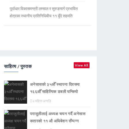
पूर्वाधार विकासमन्त्री लम्साल र सुरुङमार्ग प्रभावित
क्षेत्रका स्थानीय प्रतिनिधिबीच ११ बुँदे सहमति
साहित्य / पुस्तक
View All
अनेसासको ३५औँ स्थापना दिवसमा
१६६औँ साहित्यिक डबली घन्कियाे
७ महिना अगाडि
पराजुलीलाई अध्यक्ष चयन गर्दै अनेसास
कतारको ११ औ अधिबेशन सँम्पन्न