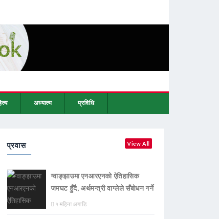
ित्य
अध्यात्म
प्रविधि
प्रवास
View All
ग्वाङ्झाउमा एनआरएनको ऐतिहासिक
जमघट हुँदै, अर्थमन्त्री वाग्लेले सँबोधन गर्ने
१ महिना अगाडि