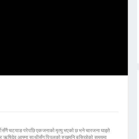
ासँगै चटयाङ परेपछि एकजनाको मृत्यु भएको छ भने चारजना घाइते
ार ऋषिदेव आफ्ना साथीसँग पिपलको रुखमुनि बसिरहेको समयमा