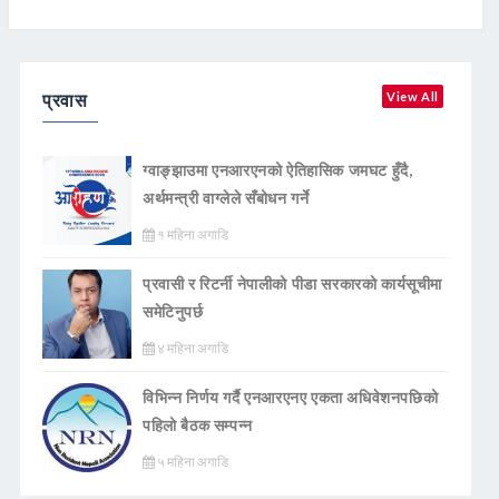
प्रवास
View All
ग्वाङ्झाउमा एनआरएनको ऐतिहासिक जमघट हुँदै,
अर्थमन्त्री वाग्लेले सँबोधन गर्ने
१ महिना अगाडि
प्रवासी र रिटर्नी नेपालीको पीडा सरकारको कार्यसूचीमा
समेटिनुपर्छ
४ महिना अगाडि
विभिन्न निर्णय गर्दै एनआरएनए एकता अधिवेशनपछिको
पहिलो बैठक सम्पन्न
५ महिना अगाडि