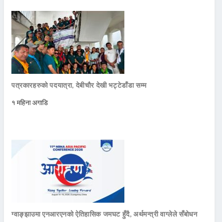
पत्रकारहरुको पदयात्रा, देबीचौर देखी भट्टेडाँडा सम्म
१ महिना अगाडि
ग्वाङ्झाउमा एनआरएनको ऐतिहासिक जमघट हुँदै, अर्थमन्त्री वाग्लेले सँबोधन