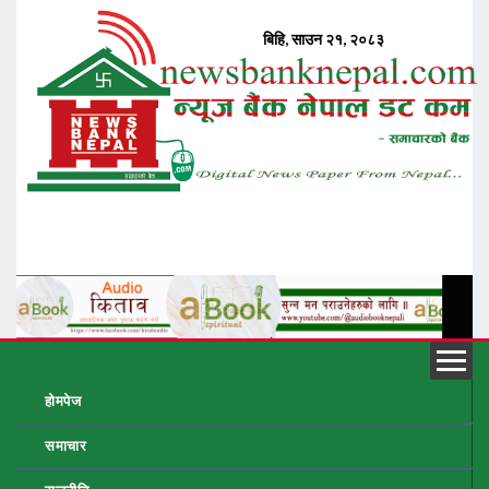
होमपेज
समाचार