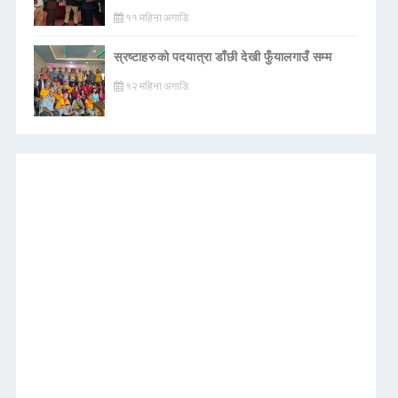
११ महिना अगाडि
स्रष्टाहरुको पदयात्रा डाँछी देखी फुँयालगाउँ सम्म
१२ महिना अगाडि