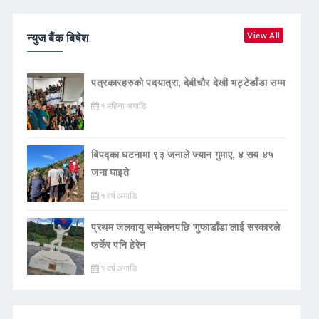
न्युज बैंक बिषेश
View All
पत्रकारहरुको पदयात्रा, देबीचौर देखी भट्टेडाँडा सम्म
१ महिना अगाडि
बिपद्का घटनामा ९३ जनाले ज्यान गुमाए, ४ सय ४५
जना घाइते
१ वर्ष अगाडि
प्रथम जलवायु सम्मेलनपछि ‘गुफाडाँडा’लाई सरकारले
फर्केर पनि हेरेन
१ वर्ष अगाडि