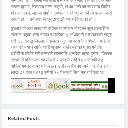
जनाएको छ।जिल्ला न्यायाधीश नारायणप्रसाद शर्माको इजलासमा
राजन कुमार, टेकराज मल्ल ठकुरी, माधव भन्ने मदनप्रसाद घिमिरे,
मोहन काफ्ले, लाक्पा शेर्पा र कृष्णभन्ने नरेन्द्र कार्कीको बयान जारी
रहेको हो । उनीहरूको छुट्टाछुट्टै बयान लिइएको हो ।
बुधबार जिल्ला सरकारी वकिल कार्यालय मोरङले सुन तस्करीमा
संलग्न भएको भन्दै नेपाल प्रहरीका ९ अधिकारी र तस्करको समूह
गरी ६३ विरुद्ध जिल्ला अदालतमा मुद्दा दायर गरेको थियो। पहिलो
चरणको बयान सकिएपछि थुनामा राखेर मुद्दाको पुर्पक्ष गर्ने कि
धरौटीमा छोडेर गर्ने भन्नेबारे त्यसपछि थुनछेक बहस हुनेछ।जिल्ला
सरकारी वकिलको कार्यालले ९ प्रहरी सहित ६३ जनाविरुद्ध
अभियोगपत्र दायर गरेको छ। उनीहरूसँग १७ अर्ब १ करोड ८०
लाख ७१ हजार ४१३ रुपैयाँ ९० पैसाको बिगो माग गरिएको छ।
Related Posts