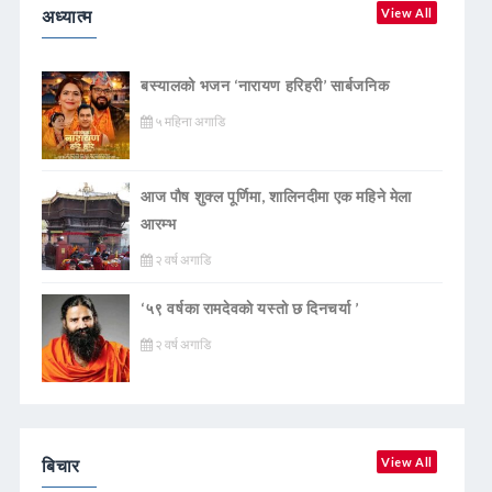
अध्यात्म
View All
बस्यालको भजन ‘नारायण हरिहरी’ सार्बजनिक
५ महिना अगाडि
आज पौष शुक्ल पूर्णिमा, शालिनदीमा एक महिने मेला
आरम्भ
२ वर्ष अगाडि
‘५९ वर्षका रामदेवकाे यस्ताे छ दिनचर्या ’
२ वर्ष अगाडि
बिचार
View All