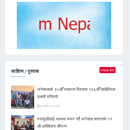
साहित्य / पुस्तक
View All
अनेसासको ३५औँ स्थापना दिवसमा १६६औँ साहित्यिक
डबली घन्कियाे
७ महिना अगाडि
पराजुलीलाई अध्यक्ष चयन गर्दै अनेसास कतारको ११
औ अधिबेशन सँम्पन्न