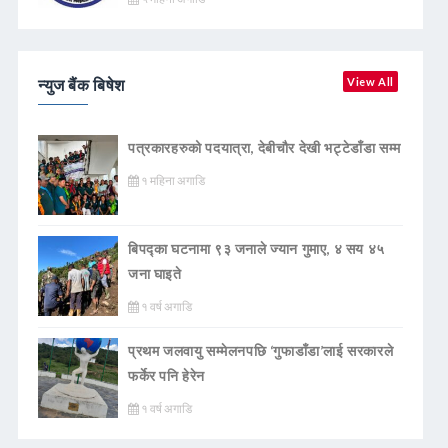
न्युज बैंक बिषेश
View All
पत्रकारहरुको पदयात्रा, देबीचौर देखी भट्टेडाँडा सम्म
१ महिना अगाडि
बिपद्का घटनामा ९३ जनाले ज्यान गुमाए, ४ सय ४५
जना घाइते
१ वर्ष अगाडि
प्रथम जलवायु सम्मेलनपछि ‘गुफाडाँडा’लाई सरकारले
फर्केर पनि हेरेन
१ वर्ष अगाडि