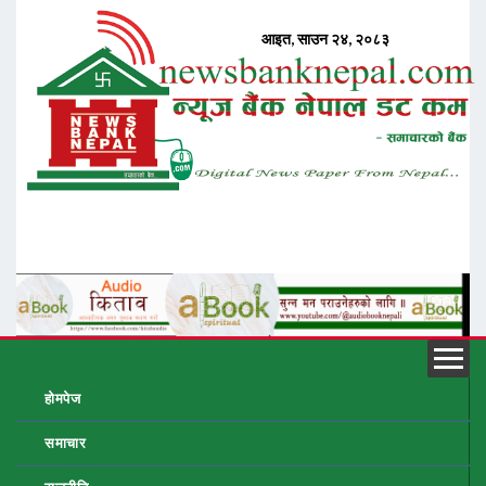
होमपेज
समाचार