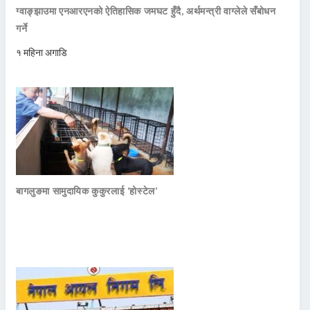
ग्वाङ्झाउमा एनआरएनको ऐतिहासिक जमघट हुँदै, अर्थमन्त्री वाग्लेले सँबोधन
गर्ने
१ महिना अगाडि
बागलुङमा सामुदायिक कुकुरलाई ‘होस्टेल’