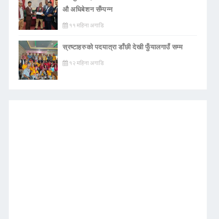
औ अधिबेशन सँम्पन्न
११ महिना अगाडि
स्रष्टाहरुको पदयात्रा डाँछी देखी फुँयालगाउँ सम्म
१२ महिना अगाडि