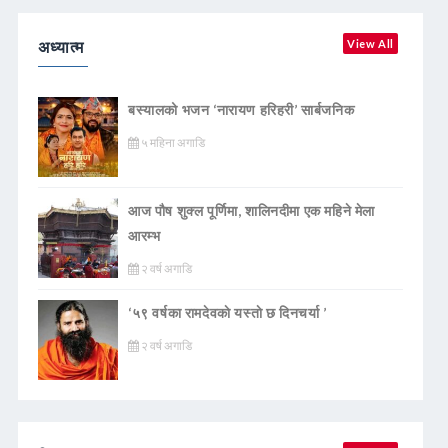
अध्यात्म
View All
बस्यालको भजन ‘नारायण हरिहरी’ सार्बजनिक
५ महिना अगाडि
आज पौष शुक्ल पूर्णिमा, शालिनदीमा एक महिने मेला
आरम्भ
२ वर्ष अगाडि
‘५९ वर्षका रामदेवकाे यस्ताे छ दिनचर्या ’
२ वर्ष अगाडि