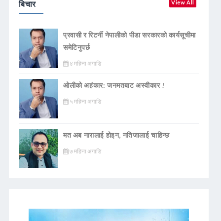
बिचार
View All
प्रवासी र रिटर्नी नेपालीको पीडा सरकारको कार्यसूचीमा
समेटिनुपर्छ
४ महिना अगाडि
ओलीको अहंकार: जनमतबाट अस्वीकार !
५ महिना अगाडि
मत अब नारालाई होइन, नतिजालाई चाहिन्छ
७ महिना अगाडि