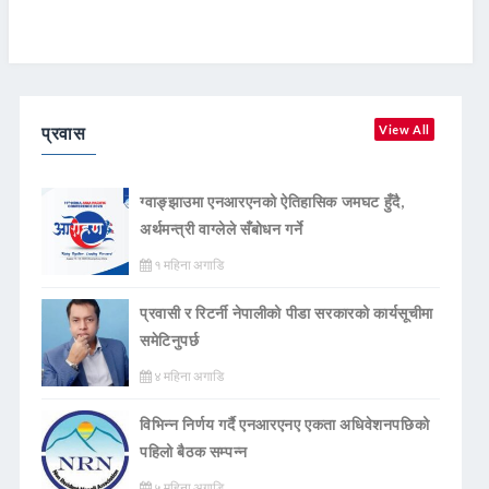
प्रवास
View All
ग्वाङ्झाउमा एनआरएनको ऐतिहासिक जमघट हुँदै,
अर्थमन्त्री वाग्लेले सँबोधन गर्ने
१ महिना अगाडि
प्रवासी र रिटर्नी नेपालीको पीडा सरकारको कार्यसूचीमा
समेटिनुपर्छ
४ महिना अगाडि
विभिन्न निर्णय गर्दै एनआरएनए एकता अधिवेशनपछिको
पहिलो बैठक सम्पन्न
५ महिना अगाडि