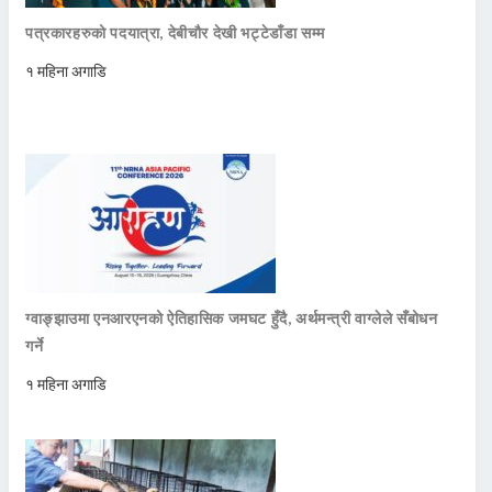
पत्रकारहरुको पदयात्रा, देबीचौर देखी भट्टेडाँडा सम्म
१ महिना अगाडि
ग्वाङ्झाउमा एनआरएनको ऐतिहासिक जमघट हुँदै, अर्थमन्त्री वाग्लेले सँबोधन
गर्ने
१ महिना अगाडि