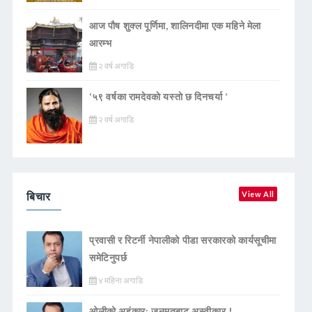
आज पौष शुक्ल पूर्णिमा, शालिनदीमा एक महिने मेला
आरम्भ
२ वर्ष अगाडि
‘५९ वर्षका रामदेवकाे यस्ताे छ दिनचर्या ’
२ वर्ष अगाडि
बिचार
View All
प्रवासी र रिटर्नी नेपालीको पीडा सरकारको कार्यसूचीमा
समेटिनुपर्छ
४ महिना अगाडि
ओलीको अहंकार: जनमतबाट अस्वीकार !