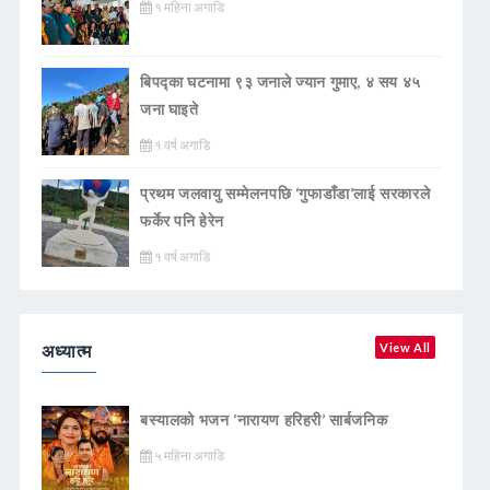
१ महिना अगाडि
बिपद्का घटनामा ९३ जनाले ज्यान गुमाए, ४ सय ४५
जना घाइते
१ वर्ष अगाडि
प्रथम जलवायु सम्मेलनपछि ‘गुफाडाँडा’लाई सरकारले
फर्केर पनि हेरेन
१ वर्ष अगाडि
अध्यात्म
View All
बस्यालको भजन ‘नारायण हरिहरी’ सार्बजनिक
५ महिना अगाडि