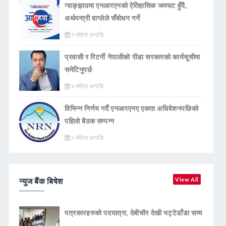
ग्वाङ्झाउमा एनआरएनको ऐतिहासिक जमघट हुँदै,
अर्थमन्त्री वाग्लेले सँबोधन गर्ने
१ महिना अगाडि
प्रवासी र रिटर्नी नेपालीको पीडा सरकारको कार्यसूचीमा
समेटिनुपर्छ
४ महिना अगाडि
विभिन्न निर्णय गर्दै एनआरएनए एकता अधिवेशनपछिको
पहिलो बैठक सम्पन्न
५ महिना अगाडि
न्युज बैंक बिषेश
View All
पत्रकारहरुको पदयात्रा, देबीचौर देखी भट्टेडाँडा सम्म