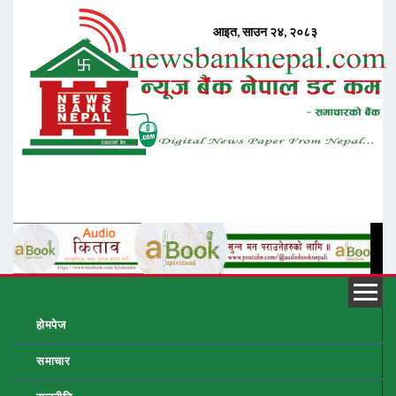
होमपेज
समाचार