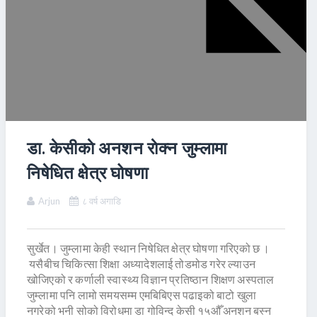
डा. केसीकाे अनशन राेक्न जुम्लामा
निषेधित क्षेत्र घोषणा
Arjun
८ वर्ष अगाडि
सुर्खेत। जुम्लामा केही स्थान निषेधित क्षेत्र घोषणा गरिएको छ ।
यसैबीच चिकित्सा शिक्षा अध्यादेशलाई तोडमोड गरेर ल्याउन
खोजिएको र कर्णाली स्वास्थ्य विज्ञान प्रतिष्ठान शिक्षण अस्पताल
जुम्लामा पनि लामो समयसम्म एमबिबिएस पढाइको बाटो खुला
नगरेको भनी सोको विरोधमा डा गोविन्द केसी १५औँ अनशन बस्न