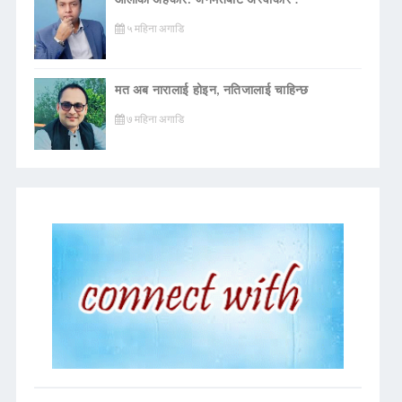
५ महिना अगाडि
मत अब नारालाई होइन, नतिजालाई चाहिन्छ
७ महिना अगाडि