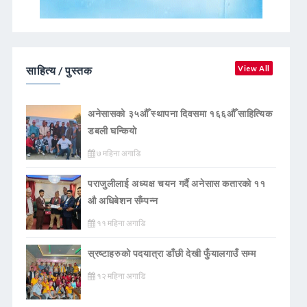
साहित्य / पुस्तक
View All
अनेसासको ३५औँ स्थापना दिवसमा १६६औँ साहित्यिक
डबली घन्कियाे
७ महिना अगाडि
पराजुलीलाई अध्यक्ष चयन गर्दै अनेसास कतारको ११
औ अधिबेशन सँम्पन्न
११ महिना अगाडि
स्रष्टाहरुको पदयात्रा डाँछी देखी फुँयालगाउँ सम्म
१२ महिना अगाडि