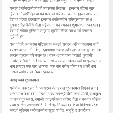
दिनसम्म मनाइने यस पर्वलाई ‘इद–उल–जुहा’ पनि भन्ने गरिन्छ।
यसलाई बलिदानीको पर्वका रुपमा लिइन्छ। इस्लाम महिना जुल
हिज्जाको दशौँ दिन यो पर्व मनाउने गरिन्छ। बकर–इदका अवसरमा
देशभर भएका इदगाहमा इस्लाम धर्मालम्बीले पवित्रताका साथ
बुधबार बिहानैदेखि भेला भई नवाज पढेर पर्वको शुभारम्भ गरेका छन्।
देशभरी रहेका मुश्लिम समुदाय खुशीयालीका साथ पर्व मनाउन
जुटेको छन्।
यस पर्वको अवसरमा परिवारका सम्पूर्ण सदस्य अनिवार्यरूपमा नयाँ
वस्त्र धारण गर्ने गर्छन्। इदगाहमा नवाज पढेर एकापसमा शुभकामना
आदान प्रदान गने चलन छ।बकर–इदमा जनावरलाई ‘कुर्वानी’
अर्थात् बलिदानी गर्ने गरिन्छ। सो अवसरमा जनावरको मासुलाई तीन
भाग लगाएर एक भाग आफन्त, एक भाग गरीब परिवार र अर्को भाग
आफ्ना लागि राख्ने नियम रहेको छ।
नेताहरुको शुभकामना
यसैबीच, बकर इदको अबसरमा नेताहरुले शुभकामना दिएका छन्।
राष्ट्रपति विद्यादेवी भण्डारी, प्रधानमन्त्री केपी शर्मा ओली, सभामुख
कृष्णबहादुर महरा, नेपाली काङ्ग्रेसका वरिष्ठ नेता रामचन्द्र पौडेल
र काङ्ग्रेस उपसभापति विमलेन्द्र निधिले देश तथा विदेशमा रहेका
सम्पूर्ण मुस्लिम धर्मावलम्बीमा सुख, शान्ति, समृद्धि र उत्तरोत्तर