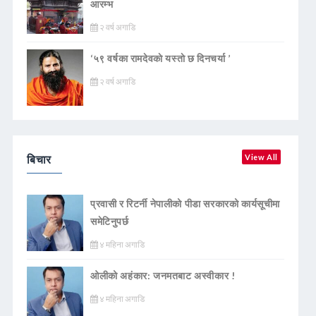
आरम्भ
२ वर्ष अगाडि
‘५९ वर्षका रामदेवकाे यस्ताे छ दिनचर्या ’
२ वर्ष अगाडि
बिचार
View All
प्रवासी र रिटर्नी नेपालीको पीडा सरकारको कार्यसूचीमा
समेटिनुपर्छ
४ महिना अगाडि
ओलीको अहंकार: जनमतबाट अस्वीकार !
४ महिना अगाडि