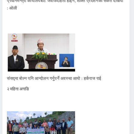
प्रधानमन्त्री कार्यालयबाट जवाफदेहिता होइन, शक्ति प्रदर्शनको संकेत देखियो
: ओली
संसद्मा बोल्न पनि आन्दोलन गर्नुपर्ने अवस्था आयो : हर्कराज राई
२ महिना अगाडि