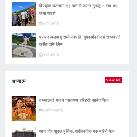
बिपद्का घटनामा ९३ जनाले ज्यान गुमाए, ४ सय ४५
जना घाइते
१ वर्ष अगाडि
प्रथम जलवायु सम्मेलनपछि ‘गुफाडाँडा’लाई सरकारले
फर्केर पनि हेरेन
१ वर्ष अगाडि
अध्यात्म
View All
बस्यालको भजन ‘नारायण हरिहरी’ सार्बजनिक
५ महिना अगाडि
आज पौष शुक्ल पूर्णिमा, शालिनदीमा एक महिने मेला