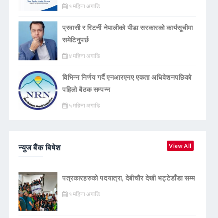
१ महिना अगाडि
प्रवासी र रिटर्नी नेपालीको पीडा सरकारको कार्यसूचीमा
समेटिनुपर्छ
४ महिना अगाडि
विभिन्न निर्णय गर्दै एनआरएनए एकता अधिवेशनपछिको
पहिलो बैठक सम्पन्न
५ महिना अगाडि
न्युज बैंक बिषेश
View All
पत्रकारहरुको पदयात्रा, देबीचौर देखी भट्टेडाँडा सम्म
१ महिना अगाडि