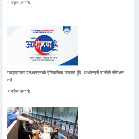
१ महिना अगाडि
ग्वाङ्झाउमा एनआरएनको ऐतिहासिक जमघट हुँदै, अर्थमन्त्री वाग्लेले सँबोधन
गर्ने
१ महिना अगाडि