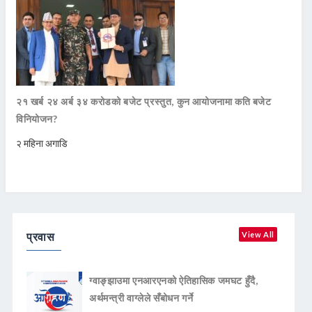
२१ खर्ब २४ अर्ब ३४ करोडको बजेट प्रस्तुत, कुन आयोजनामा कति बजेट
विनियोजन?
२ महिना अगाडि
प्रवास
View All
ग्वाङ्झाउमा एनआरएनको ऐतिहासिक जमघट हुँदै,
अर्थमन्त्री वाग्लेले सँबोधन गर्ने