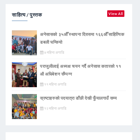
साहित्य / पुस्तक
View All
अनेसासको ३५औँ स्थापना दिवसमा १६६औँ साहित्यिक
डबली घन्कियाे
७ महिना अगाडि
पराजुलीलाई अध्यक्ष चयन गर्दै अनेसास कतारको ११
औ अधिबेशन सँम्पन्न
११ महिना अगाडि
स्रष्टाहरुको पदयात्रा डाँछी देखी फुँयालगाउँ सम्म
१२ महिना अगाडि