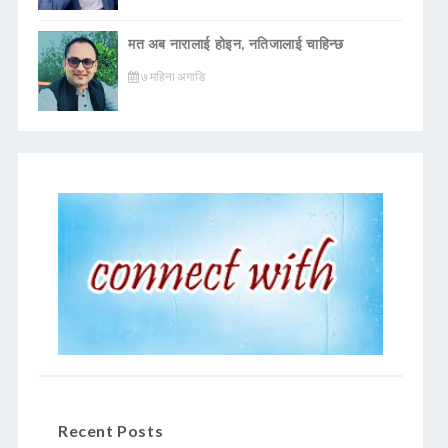
मत अब नारालाई होइन, नतिजालाई चाहिन्छ
७ महिना अगाडि
Recent Posts