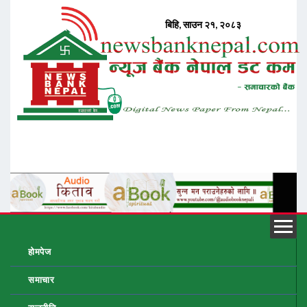
होमपेज
समाचार