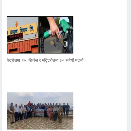
पेट्रोलमा २०, डिजेल र मट्टितेलमा ३० रुपैयाँ घटयो