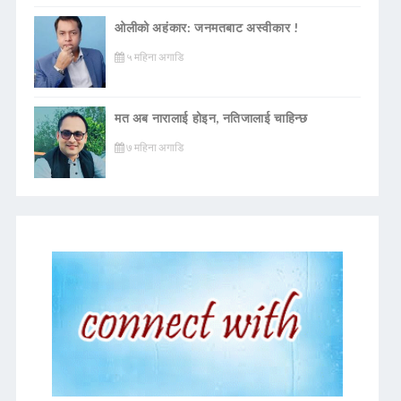
ओलीको अहंकार: जनमतबाट अस्वीकार !
५ महिना अगाडि
मत अब नारालाई होइन, नतिजालाई चाहिन्छ
७ महिना अगाडि