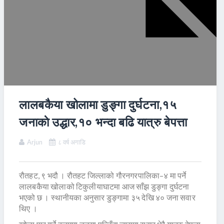
लालबकैया खोलामा डुङ्गा दुर्घटना,१५
जनाकाे उद्धार,१० भन्दा बढि यात्रु बेपत्ता
Arjun
८ वर्ष अगाडि
रौतहट, ९ भदौ । रौतहट जिल्लाको गौरनगरपालिका–४ मा पर्ने
लालबकैया खोलाको टिकुलीयाघाटमा आज साँझ डुङ्गा दुर्घटना
भएको छ । स्थानीयका अनुसार डुङ्गामा ३५ देखि ४० जना सवार
थिए ।