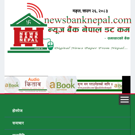
होमपेज
समाचार