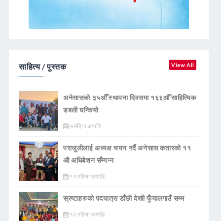
साहित्य / पुस्तक
View All
अनेसासको ३५औँ स्थापना दिवसमा १६६औँ साहित्यिक
डबली घन्कियाे
७ महिना अगाडि
पराजुलीलाई अध्यक्ष चयन गर्दै अनेसास कतारको ११
औ अधिबेशन सँम्पन्न
११ महिना अगाडि
स्रष्टाहरुको पदयात्रा डाँछी देखी फुँयालगाउँ सम्म
१२ महिना अगाडि