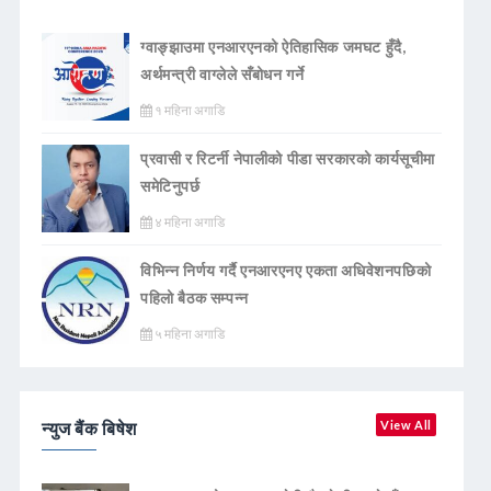
ग्वाङ्झाउमा एनआरएनको ऐतिहासिक जमघट हुँदै,
अर्थमन्त्री वाग्लेले सँबोधन गर्ने
१ महिना अगाडि
प्रवासी र रिटर्नी नेपालीको पीडा सरकारको कार्यसूचीमा
समेटिनुपर्छ
४ महिना अगाडि
विभिन्न निर्णय गर्दै एनआरएनए एकता अधिवेशनपछिको
पहिलो बैठक सम्पन्न
५ महिना अगाडि
न्युज बैंक बिषेश
View All