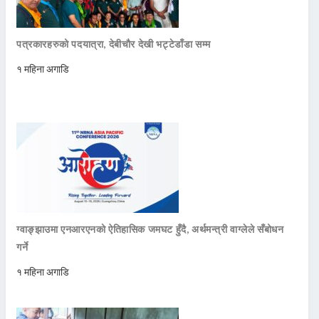
पत्रकारहरुको पदयात्रा, देबीचौर देखी भट्टेडाँडा सम्म
१ महिना अगाडि
ग्वाङ्झाउमा एनआरएनको ऐतिहासिक जमघट हुँदै, अर्थमन्त्री वाग्लेले सँबोधन
गर्ने
१ महिना अगाडि