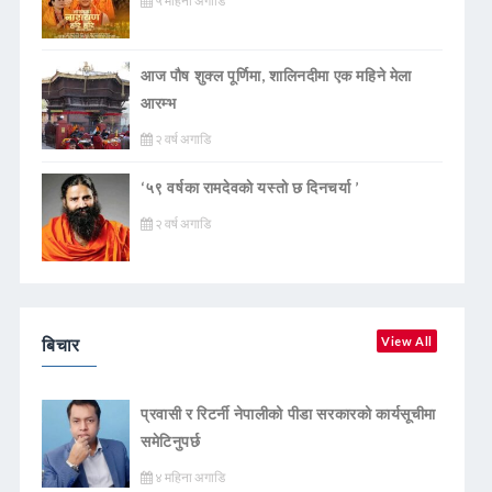
५ महिना अगाडि
आज पौष शुक्ल पूर्णिमा, शालिनदीमा एक महिने मेला
आरम्भ
२ वर्ष अगाडि
‘५९ वर्षका रामदेवकाे यस्ताे छ दिनचर्या ’
२ वर्ष अगाडि
बिचार
View All
प्रवासी र रिटर्नी नेपालीको पीडा सरकारको कार्यसूचीमा
समेटिनुपर्छ
४ महिना अगाडि