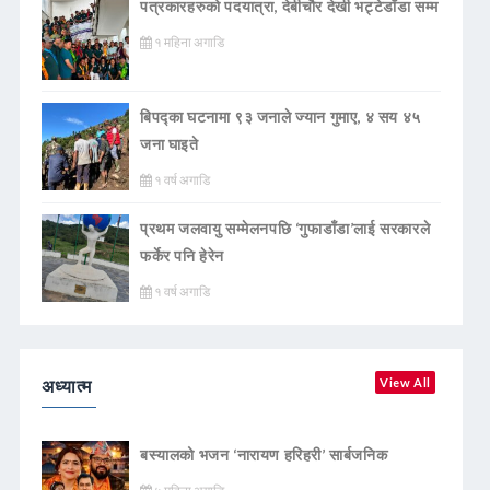
पत्रकारहरुको पदयात्रा, देबीचौर देखी भट्टेडाँडा सम्म
१ महिना अगाडि
बिपद्का घटनामा ९३ जनाले ज्यान गुमाए, ४ सय ४५
जना घाइते
१ वर्ष अगाडि
प्रथम जलवायु सम्मेलनपछि ‘गुफाडाँडा’लाई सरकारले
फर्केर पनि हेरेन
१ वर्ष अगाडि
अध्यात्म
View All
बस्यालको भजन ‘नारायण हरिहरी’ सार्बजनिक