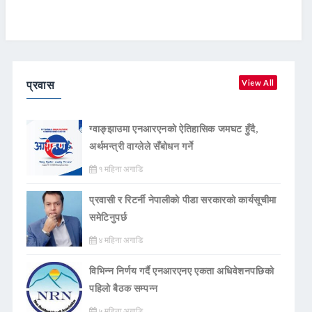
प्रवास
View All
ग्वाङ्झाउमा एनआरएनको ऐतिहासिक जमघट हुँदै,
अर्थमन्त्री वाग्लेले सँबोधन गर्ने
१ महिना अगाडि
प्रवासी र रिटर्नी नेपालीको पीडा सरकारको कार्यसूचीमा
समेटिनुपर्छ
४ महिना अगाडि
विभिन्न निर्णय गर्दै एनआरएनए एकता अधिवेशनपछिको
पहिलो बैठक सम्पन्न
५ महिना अगाडि