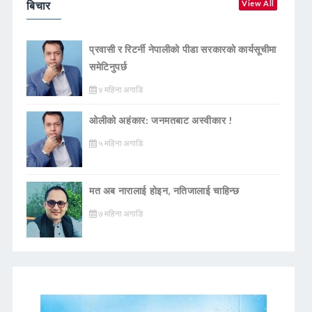
बिचार
View All
प्रवासी र रिटर्नी नेपालीको पीडा सरकारको कार्यसूचीमा
समेटिनुपर्छ
४ महिना अगाडि
ओलीको अहंकार: जनमतबाट अस्वीकार !
५ महिना अगाडि
मत अब नारालाई होइन, नतिजालाई चाहिन्छ
७ महिना अगाडि