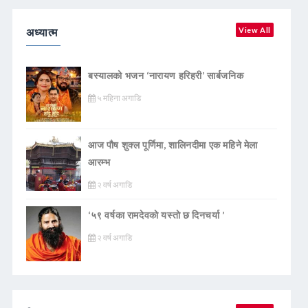
अध्यात्म
View All
बस्यालको भजन ‘नारायण हरिहरी’ सार्बजनिक
५ महिना अगाडि
आज पौष शुक्ल पूर्णिमा, शालिनदीमा एक महिने मेला
आरम्भ
२ वर्ष अगाडि
‘५९ वर्षका रामदेवकाे यस्ताे छ दिनचर्या ’
२ वर्ष अगाडि