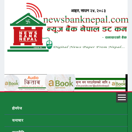
होमपेज
समाचार