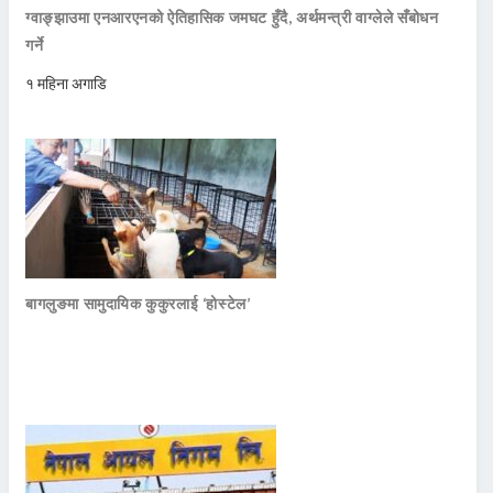
ग्वाङ्झाउमा एनआरएनको ऐतिहासिक जमघट हुँदै, अर्थमन्त्री वाग्लेले सँबोधन
गर्ने
१ महिना अगाडि
बागलुङमा सामुदायिक कुकुरलाई ‘होस्टेल’