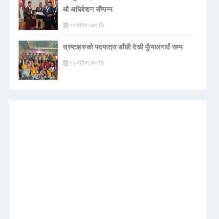
औ अधिबेशन सँम्पन्न
११ महिना अगाडि
स्रष्टाहरुको पदयात्रा डाँछी देखी फुँयालगाउँ सम्म
१२ महिना अगाडि