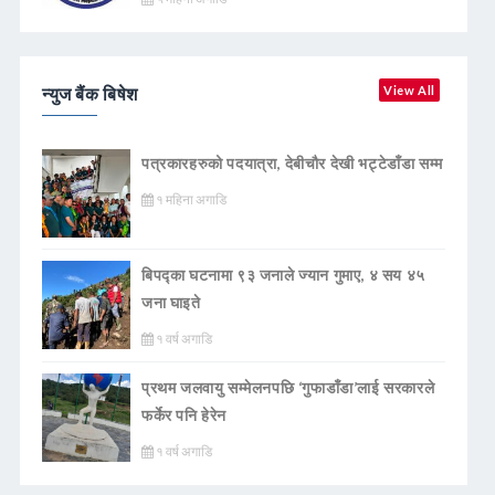
न्युज बैंक बिषेश
View All
पत्रकारहरुको पदयात्रा, देबीचौर देखी भट्टेडाँडा सम्म
१ महिना अगाडि
बिपद्का घटनामा ९३ जनाले ज्यान गुमाए, ४ सय ४५
जना घाइते
१ वर्ष अगाडि
प्रथम जलवायु सम्मेलनपछि ‘गुफाडाँडा’लाई सरकारले
फर्केर पनि हेरेन
१ वर्ष अगाडि