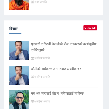
२ वर्ष अगाडि
बिचार
View All
प्रवासी र रिटर्नी नेपालीको पीडा सरकारको कार्यसूचीमा
समेटिनुपर्छ
४ महिना अगाडि
ओलीको अहंकार: जनमतबाट अस्वीकार !
५ महिना अगाडि
मत अब नारालाई होइन, नतिजालाई चाहिन्छ
७ महिना अगाडि