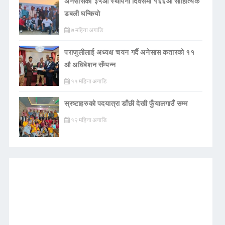
अनेसासको ३५औँ स्थापना दिवसमा १६६औँ साहित्यिक
डबली घन्कियाे
७ महिना अगाडि
पराजुलीलाई अध्यक्ष चयन गर्दै अनेसास कतारको ११
औ अधिबेशन सँम्पन्न
११ महिना अगाडि
स्रष्टाहरुको पदयात्रा डाँछी देखी फुँयालगाउँ सम्म
१२ महिना अगाडि