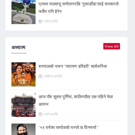
प्रथम जलवायु सम्मेलनपछि ‘गुफाडाँडा’लाई सरकारले
फर्केर पनि हेरेन
१ वर्ष अगाडि
अध्यात्म
View All
बस्यालको भजन ‘नारायण हरिहरी’ सार्बजनिक
५ महिना अगाडि
आज पौष शुक्ल पूर्णिमा, शालिनदीमा एक महिने मेला
आरम्भ
२ वर्ष अगाडि
‘५९ वर्षका रामदेवकाे यस्ताे छ दिनचर्या ’