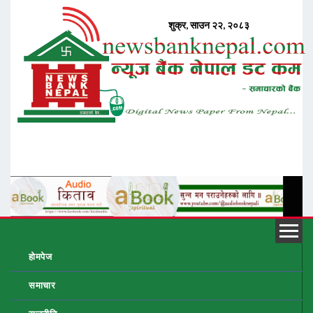
होमपेज
समाचार