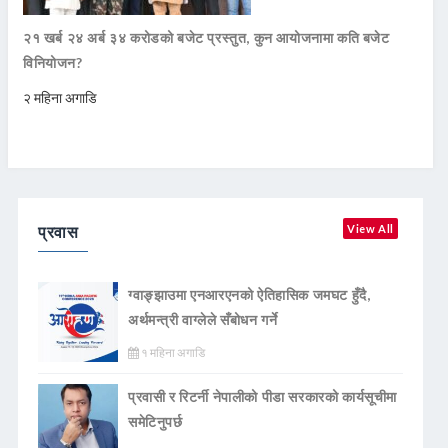
२१ खर्ब २४ अर्ब ३४ करोडको बजेट प्रस्तुत, कुन आयोजनामा कति बजेट
विनियोजन?
२ महिना अगाडि
प्रवास
View All
ग्वाङ्झाउमा एनआरएनको ऐतिहासिक जमघट हुँदै,
अर्थमन्त्री वाग्लेले सँबोधन गर्ने
१ महिना अगाडि
प्रवासी र रिटर्नी नेपालीको पीडा सरकारको कार्यसूचीमा
समेटिनुपर्छ