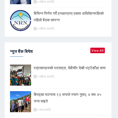
४ महिना अगाडि
विभिन्न निर्णय गर्दै एनआरएनए एकता अधिवेशनपछिको
पहिलो बैठक सम्पन्न
५ महिना अगाडि
न्युज बैंक बिषेश
View All
पत्रकारहरुको पदयात्रा, देबीचौर देखी भट्टेडाँडा सम्म
१ महिना अगाडि
बिपद्का घटनामा ९३ जनाले ज्यान गुमाए, ४ सय ४५
जना घाइते
१ वर्ष अगाडि