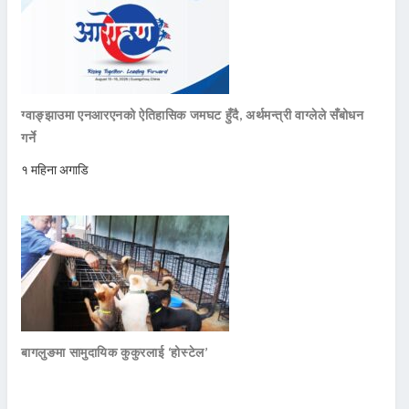
ग्वाङ्झाउमा एनआरएनको ऐतिहासिक जमघट हुँदै, अर्थमन्त्री वाग्लेले सँबोधन
गर्ने
१ महिना अगाडि
बागलुङमा सामुदायिक कुकुरलाई ‘होस्टेल’