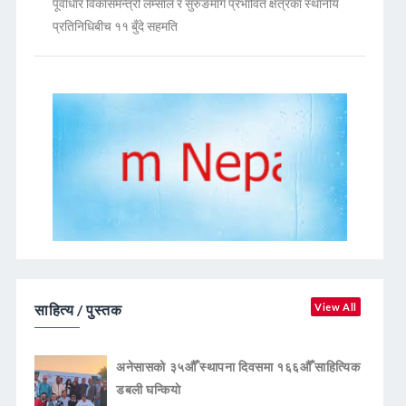
पूर्वाधार विकासमन्त्री लम्साल र सुरुङमार्ग प्रभावित क्षेत्रका स्थानीय
प्रतिनिधिबीच ११ बुँदे सहमति
साहित्य / पुस्तक
View All
अनेसासको ३५औँ स्थापना दिवसमा १६६औँ साहित्यिक
डबली घन्कियाे