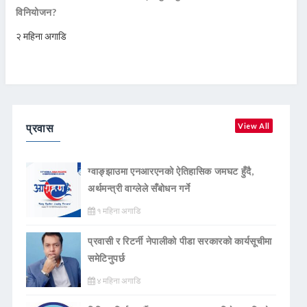
विनियोजन?
२ महिना अगाडि
प्रवास
View All
ग्वाङ्झाउमा एनआरएनको ऐतिहासिक जमघट हुँदै,
अर्थमन्त्री वाग्लेले सँबोधन गर्ने
१ महिना अगाडि
प्रवासी र रिटर्नी नेपालीको पीडा सरकारको कार्यसूचीमा
समेटिनुपर्छ
४ महिना अगाडि