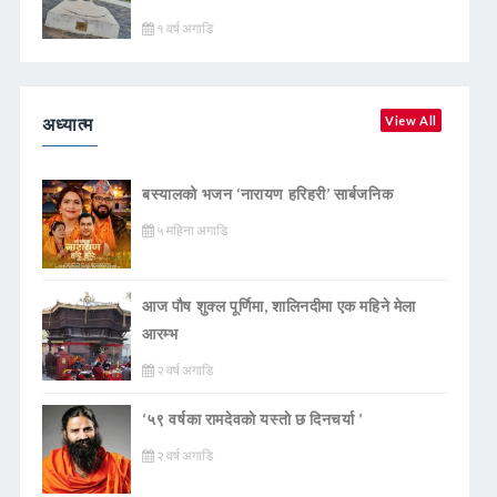
१ वर्ष अगाडि
अध्यात्म
View All
बस्यालको भजन ‘नारायण हरिहरी’ सार्बजनिक
५ महिना अगाडि
आज पौष शुक्ल पूर्णिमा, शालिनदीमा एक महिने मेला
आरम्भ
२ वर्ष अगाडि
‘५९ वर्षका रामदेवकाे यस्ताे छ दिनचर्या ’
२ वर्ष अगाडि