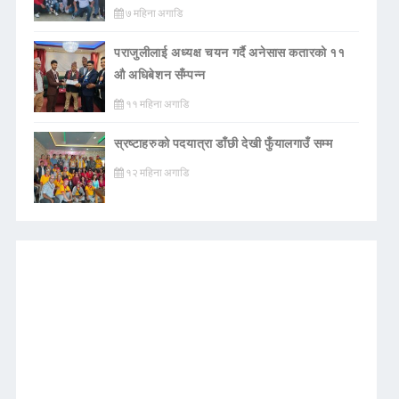
७ महिना अगाडि
पराजुलीलाई अध्यक्ष चयन गर्दै अनेसास कतारको ११
औ अधिबेशन सँम्पन्न
११ महिना अगाडि
स्रष्टाहरुको पदयात्रा डाँछी देखी फुँयालगाउँ सम्म
१२ महिना अगाडि