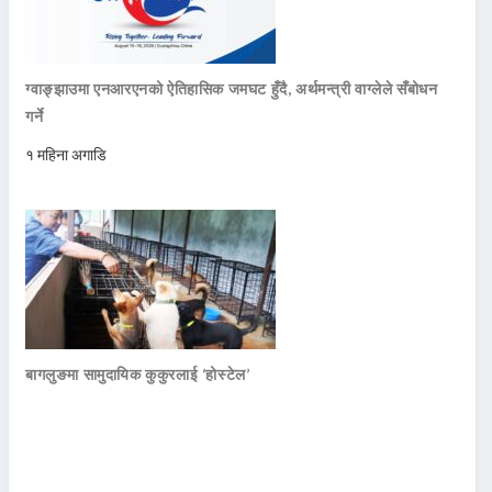
ग्वाङ्झाउमा एनआरएनको ऐतिहासिक जमघट हुँदै, अर्थमन्त्री वाग्लेले सँबोधन
गर्ने
१ महिना अगाडि
बागलुङमा सामुदायिक कुकुरलाई ‘होस्टेल’