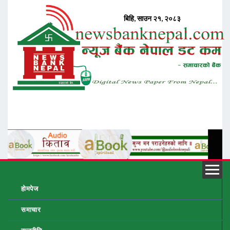
होमपेज
समाचार