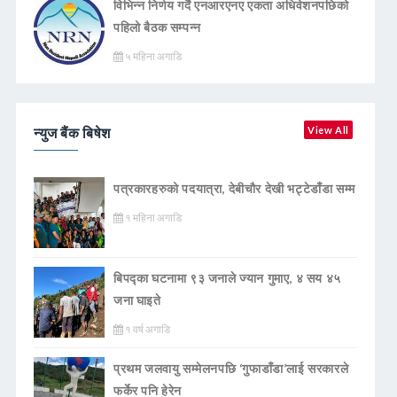
विभिन्न निर्णय गर्दै एनआरएनए एकता अधिवेशनपछिको
पहिलो बैठक सम्पन्न
५ महिना अगाडि
न्युज बैंक बिषेश
View All
पत्रकारहरुको पदयात्रा, देबीचौर देखी भट्टेडाँडा सम्म
१ महिना अगाडि
बिपद्का घटनामा ९३ जनाले ज्यान गुमाए, ४ सय ४५
जना घाइते
१ वर्ष अगाडि
प्रथम जलवायु सम्मेलनपछि ‘गुफाडाँडा’लाई सरकारले
फर्केर पनि हेरेन