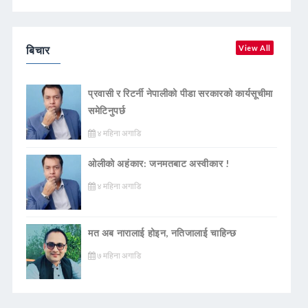
बिचार
View All
प्रवासी र रिटर्नी नेपालीको पीडा सरकारको कार्यसूचीमा
समेटिनुपर्छ
४ महिना अगाडि
ओलीको अहंकार: जनमतबाट अस्वीकार !
४ महिना अगाडि
मत अब नारालाई होइन, नतिजालाई चाहिन्छ
७ महिना अगाडि