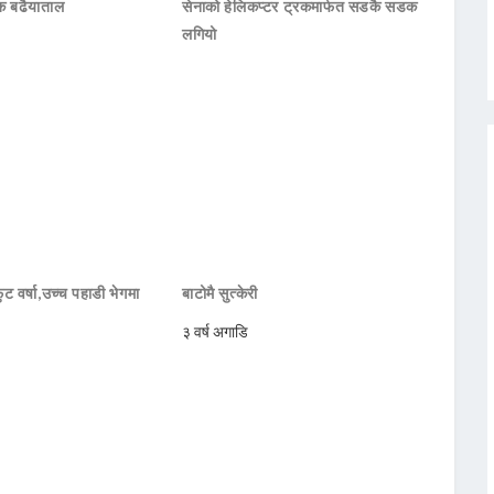
हक बढैयाताल
सेनाको हेलिकप्टर ट्रकमार्फत सडकै सडक
लगियो
ट वर्षा,उच्च पहाडी भेगमा
बाटोमै सुत्केरी
३ वर्ष अगाडि