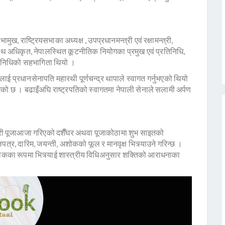
मुख, राष्ट्रियसभाका अध्यक्ष , उपप्रधानमन्त्री एवं रक्षामन्त्री,
स्थ अधिकृत, नेपालस्थित कूटनीतिक नियोगका प्रमुख एवं प्रतिनिधि,
रतिनिधिको सहभागिता थियो ।
तिलाई प्रधानसेनापति महारथी पूर्णचन्द्र थापाले स्वागत गर्नुभएको थियो
एको छ । बढाइँअघि राष्ट्रपतिको स्वागतमा नेपाली सेनाले सलामी अर्पण
न गरी पूजाआजा गरिएको दशैँघर अथवा पूजाकोठामा शुभ साइतको
त्र, दारिम, जयन्ती, अशोकको फूल र मानवृक्ष भित्र्याउने गरिन्छ ।
ीकका रूपमा भित्र्याई शास्त्रीय विधिअनुसार शक्तिको आराधनाका