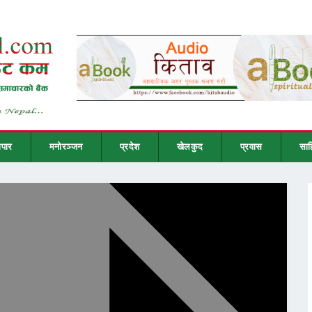
ापार
मनोरञ्जन
प्रदेश
खेलकुद
प्रवास
साह