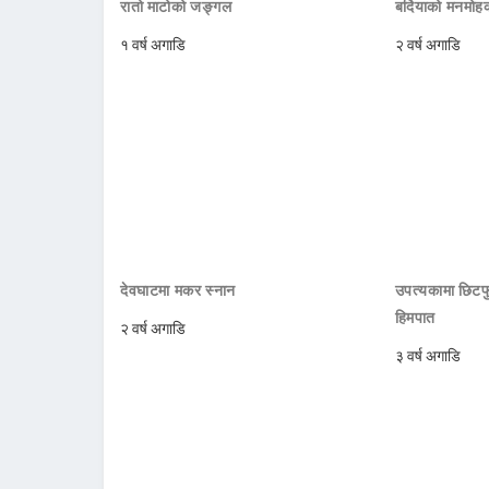
रातो माटोको जङ्गल
बर्दियाको मनमो
१ वर्ष अगाडि
२ वर्ष अगाडि
देवघाटमा मकर स्नान
उपत्यकामा छिटफु
हिमपात
२ वर्ष अगाडि
३ वर्ष अगाडि