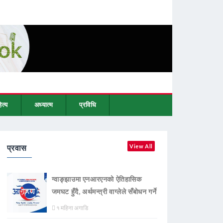
ित्य
अध्यात्म
प्रविधि
प्रवास
View All
ग्वाङ्झाउमा एनआरएनको ऐतिहासिक
जमघट हुँदै, अर्थमन्त्री वाग्लेले सँबोधन गर्ने
१ महिना अगाडि