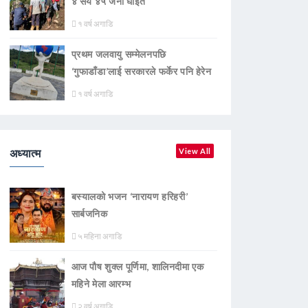
४ सय ४५ जना घाइते
१ वर्ष अगाडि
प्रथम जलवायु सम्मेलनपछि
‘गुफाडाँडा’लाई सरकारले फर्केर पनि हेरेन
१ वर्ष अगाडि
अध्यात्म
View All
बस्यालको भजन ‘नारायण हरिहरी’
सार्बजनिक
५ महिना अगाडि
आज पौष शुक्ल पूर्णिमा, शालिनदीमा एक
महिने मेला आरम्भ
२ वर्ष अगाडि