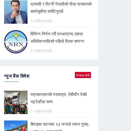
प्रवासी र रिटर्नी नेपालीको पीडा सरकारको
कार्यसूचीमा समेटिनुपर्छ
४ महिना अगाडि
विभिन्न निर्णय गर्दै एनआरएनए एकता
अधिवेशनपछिको पहिलो बैठक सम्पन्न
५ महिना अगाडि
न्युज बैंक बिषेश
View All
पत्रकारहरुको पदयात्रा, देबीचौर देखी
भट्टेडाँडा सम्म
१ महिना अगाडि
बिपद्का घटनामा ९३ जनाले ज्यान गुमाए,