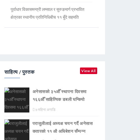
पूर्वाधार विकासमन्त्री लम्साल र सुरुङमार्ग प्रभावित
क्षेत्रका स्थानीय प्रतिनिधिबीच ११ बुँदे सहमति
साहित्य / पुस्तक
View All
अनेसासको ३५औँ स्थापना दिवसमा
१६६औँ साहित्यिक डबली घन्कियाे
७ महिना अगाडि
पराजुलीलाई अध्यक्ष चयन गर्दै अनेसास
कतारको ११ औ अधिबेशन सँम्पन्न