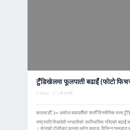
टुँडिखेलमा फूलपाती बढाइँ (फाेटाे फिच
Arjun
८ वर्ष अगाडि
काठमाडौँ, ३० असोज बडादशैँको सातौँ दिनसैनिक मञ्च टुँ
राष्ट्रपति विद्यादेवी भण्डारीको उपस्थितिमा गरिएको बढाइँ
। सेनाको टोलीबाट इज्जत अर्पण कवाज, विभिन्न गुल्मद्वारा ब