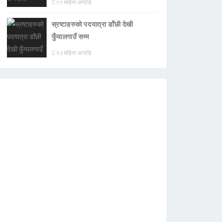
११ महिना अगाडि
स्रष्टाहरुको पदयात्रा डाँछी देखी
फुँयालगाउँ सम्म
१२ महिना अगाडि