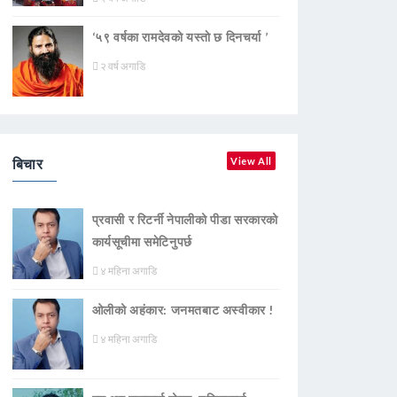
‘५९ वर्षका रामदेवकाे यस्ताे छ दिनचर्या ’
२ वर्ष अगाडि
बिचार
View All
प्रवासी र रिटर्नी नेपालीको पीडा सरकारको
कार्यसूचीमा समेटिनुपर्छ
४ महिना अगाडि
ओलीको अहंकार: जनमतबाट अस्वीकार !
४ महिना अगाडि