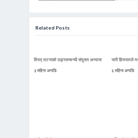
Related Posts
विपत् घटनाको उद्वारसम्बन्धी संयुक्त अभ्यास
भारी हिमपातले मध
३ महिना अगाडि
६ महिना अगाडि