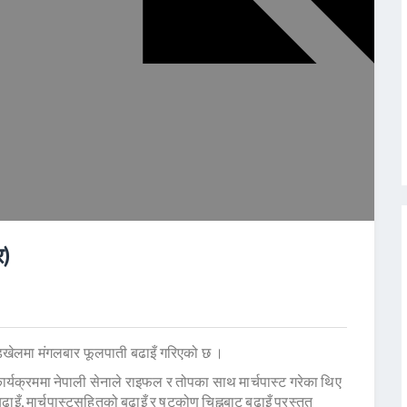
र)
डिखेलमा मंगलबार फूलपाती बढाइँ गरिएको छ ।
 कार्यक्रममा नेपाली सेनाले राइफल र तोपका साथ मार्चपास्ट गरेका थिए
ढाइँ, मार्चपास्टसहितको बढाइँ र षट्कोण चिह्नबाट बढाइँ प्रस्तुत