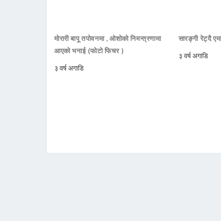
मोरारी बापू तपोवनमा , ओशोको निमन्त्रणामा
सारङ्गी रेट्दै ए
आएको भनाई (फोटो फिचर )
३ वर्ष अगाडि
३ वर्ष अगाडि