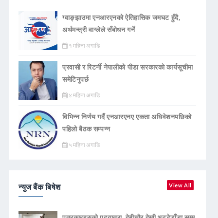
ग्वाङ्झाउमा एनआरएनको ऐतिहासिक जमघट हुँदै,
अर्थमन्त्री वाग्लेले सँबोधन गर्ने
१ महिना अगाडि
प्रवासी र रिटर्नी नेपालीको पीडा सरकारको कार्यसूचीमा
समेटिनुपर्छ
४ महिना अगाडि
विभिन्न निर्णय गर्दै एनआरएनए एकता अधिवेशनपछिको
पहिलो बैठक सम्पन्न
५ महिना अगाडि
न्युज बैंक बिषेश
View All
पत्रकारहरुको पदयात्रा, देबीचौर देखी भट्टेडाँडा सम्म