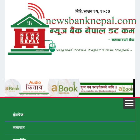
होमपेज
समाचार