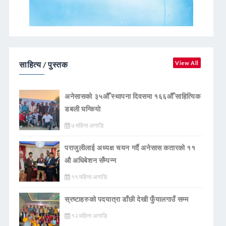
साहित्य / पुस्तक
View All
अनेसासको ३५औँ स्थापना दिवसमा १६६औँ साहित्यिक
डबली घन्कियाे
७ महिना अगाडि
पराजुलीलाई अध्यक्ष चयन गर्दै अनेसास कतारको ११
औ अधिबेशन सँम्पन्न
११ महिना अगाडि
स्रष्टाहरुको पदयात्रा डाँछी देखी फुँयालगाउँ सम्म
१२ महिना अगाडि