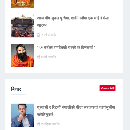
आज पौष शुक्ल पूर्णिमा, शालिनदीमा एक महिने मेला
आरम्भ
२ वर्ष अगाडि
‘५९ वर्षका रामदेवकाे यस्ताे छ दिनचर्या ’
२ वर्ष अगाडि
बिचार
View All
प्रवासी र रिटर्नी नेपालीको पीडा सरकारको कार्यसूचीमा
समेटिनुपर्छ
४ महिना अगाडि