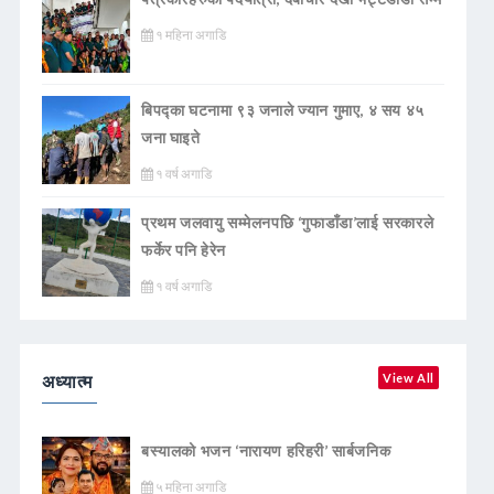
१ महिना अगाडि
बिपद्का घटनामा ९३ जनाले ज्यान गुमाए, ४ सय ४५
जना घाइते
१ वर्ष अगाडि
प्रथम जलवायु सम्मेलनपछि ‘गुफाडाँडा’लाई सरकारले
फर्केर पनि हेरेन
१ वर्ष अगाडि
अध्यात्म
View All
बस्यालको भजन ‘नारायण हरिहरी’ सार्बजनिक
५ महिना अगाडि