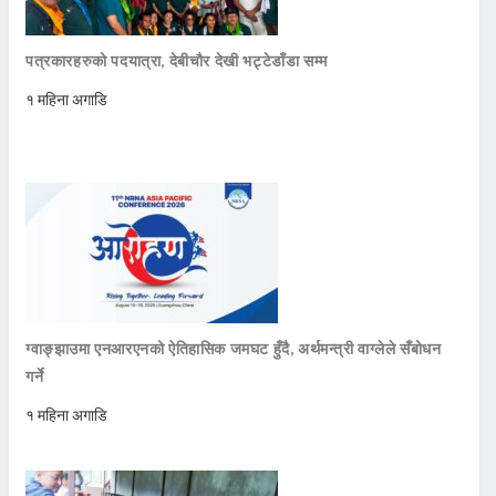
पत्रकारहरुको पदयात्रा, देबीचौर देखी भट्टेडाँडा सम्म
१ महिना अगाडि
ग्वाङ्झाउमा एनआरएनको ऐतिहासिक जमघट हुँदै, अर्थमन्त्री वाग्लेले सँबोधन
गर्ने
१ महिना अगाडि