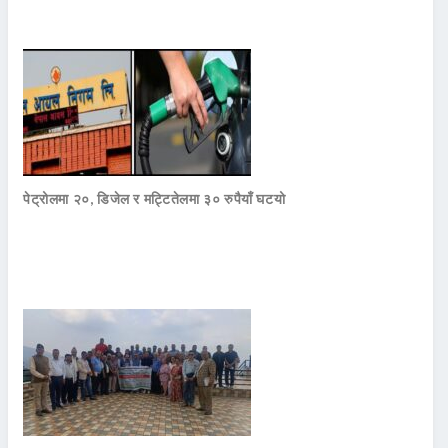
पेट्रोलमा २०, डिजेल र मट्टितेलमा ३० रुपैयाँ घटयो