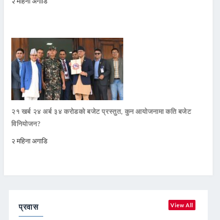
२ महिना अगाडि
२१ खर्ब २४ अर्ब ३४ करोडको बजेट प्रस्तुत, कुन आयोजनामा कति बजेट
विनियोजन?
२ महिना अगाडि
प्रवास
View All