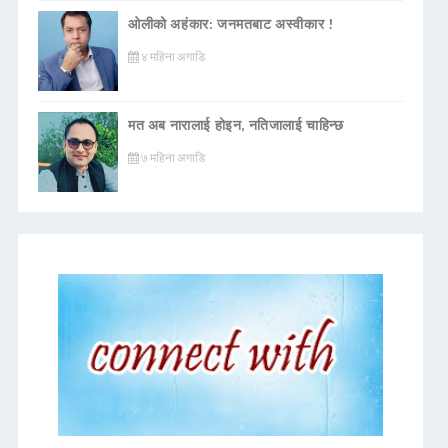
ओलीको अहंकार: जनमतबाट अस्वीकार !
४ महिना अगाडि
मत अब नारालाई होइन, नतिजालाई चाहिन्छ
७ महिना अगाडि