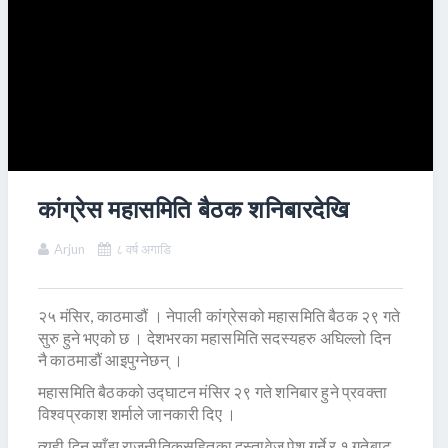
कांग्रेस महासमिति बैठक शनिबारदेखि
Arjun
८ वर्ष अगाडि
२५ मंसिर, काठमाडौं । नेपाली कांग्रेसको महासमिति बैठक २९ गते
सुरु हुने भएको छ । देशभरका महासमिति सदस्यहरु अघिल्लो दिन
नै काठमाडौं आइपुग्नेछन् ।
महासमिति बैठकको उद्घाटन मंसिर २९ गते शनिबार हुने प्रवक्ता
विश्वप्रकाश शर्माले जानकारी दिए ।
त्यही दिन साँझ राजनीतिकसहितका दस्तावेज पेश गर्ने र १ गतेबाट