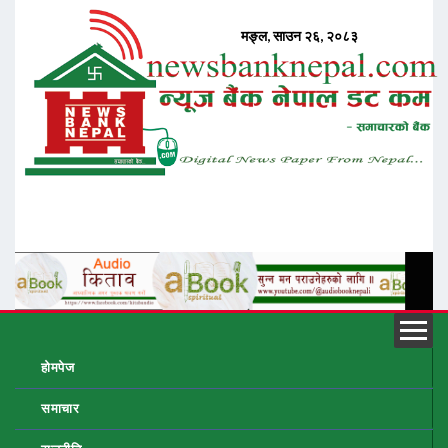
होमपेज
समाचार