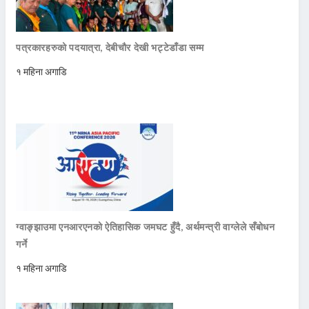
पत्रकारहरुको पदयात्रा, देबीचौर देखी भट्टेडाँडा सम्म
१ महिना अगाडि
ग्वाङ्झाउमा एनआरएनको ऐतिहासिक जमघट हुँदै, अर्थमन्त्री वाग्लेले सँबोधन
गर्ने
१ महिना अगाडि