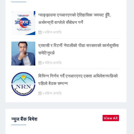
ग्वाङ्झाउमा एनआरएनको ऐतिहासिक जमघट हुँदै,
अर्थमन्त्री वाग्लेले सँबोधन गर्ने
१ महिना अगाडि
प्रवासी र रिटर्नी नेपालीको पीडा सरकारको कार्यसूचीमा
समेटिनुपर्छ
४ महिना अगाडि
विभिन्न निर्णय गर्दै एनआरएनए एकता अधिवेशनपछिको
पहिलो बैठक सम्पन्न
५ महिना अगाडि
न्युज बैंक बिषेश
View All