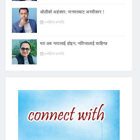
ओलीको अहंकार: जनमतबाट अस्वीकार !
५ महिना अगाडि
मत अब नारालाई होइन, नतिजालाई चाहिन्छ
७ महिना अगाडि