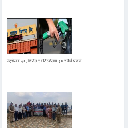
पेट्रोलमा २०, डिजेल र मट्टितेलमा ३० रुपैयाँ घटयो