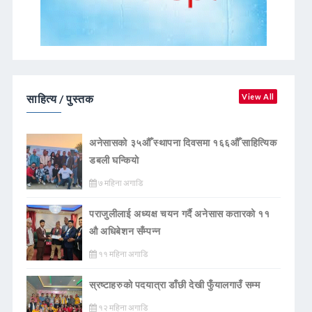
साहित्य / पुस्तक
View All
अनेसासको ३५औँ स्थापना दिवसमा १६६औँ साहित्यिक
डबली घन्कियाे
७ महिना अगाडि
पराजुलीलाई अध्यक्ष चयन गर्दै अनेसास कतारको ११
औ अधिबेशन सँम्पन्न
११ महिना अगाडि
स्रष्टाहरुको पदयात्रा डाँछी देखी फुँयालगाउँ सम्म
१२ महिना अगाडि