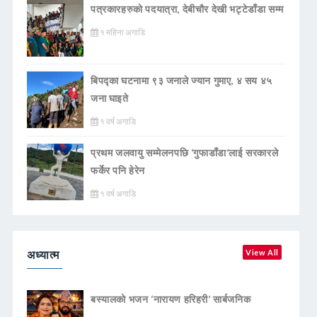
पत्रकारहरुको पदयात्रा, देबीचौर देखी भट्टेडाँडा सम्म
१ महिना अगाडि
बिपद्का घटनामा ९३ जनाले ज्यान गुमाए, ४ सय ४५
जना घाइते
१ वर्ष अगाडि
प्रथम जलवायु सम्मेलनपछि ‘गुफाडाँडा’लाई सरकारले
फर्केर पनि हेरेन
१ वर्ष अगाडि
अध्यात्म
View All
बस्यालको भजन ‘नारायण हरिहरी’ सार्बजनिक