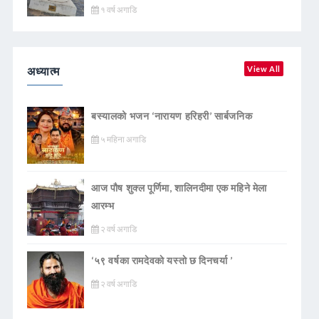
१ वर्ष अगाडि
अध्यात्म
View All
बस्यालको भजन ‘नारायण हरिहरी’ सार्बजनिक
५ महिना अगाडि
आज पौष शुक्ल पूर्णिमा, शालिनदीमा एक महिने मेला
आरम्भ
२ वर्ष अगाडि
‘५९ वर्षका रामदेवकाे यस्ताे छ दिनचर्या ’
२ वर्ष अगाडि