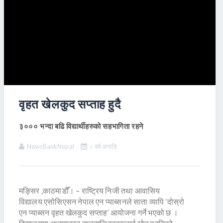
वृहत खेलकुद सप्ताह हुदै
३००० भन्दा बढि विद्यार्थीहरुको सहभागिता रहने
NewsBankNepal
८ वर्ष अगाडि
मङ्सिर ,काठमाडौँ। – राष्ट्रिय निजी तथा आवासिय
विद्यालय एसोसिएसन नेपाल एन प्याब्सनले साता व्यापि ‘दोस्रो
एन प्याब्सन वृहत खेलकुद सप्ताह’ आयोजना गर्ने भएको छ ।