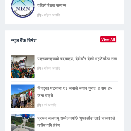
पहिलो बैठक सम्पन्न
५ महिना अगाडि
न्युज बैंक बिषेश
View All
पत्रकारहरुको पदयात्रा, देबीचौर देखी भट्टेडाँडा सम्म
१ महिना अगाडि
बिपद्का घटनामा ९३ जनाले ज्यान गुमाए, ४ सय ४५
जना घाइते
१ वर्ष अगाडि
प्रथम जलवायु सम्मेलनपछि ‘गुफाडाँडा’लाई सरकारले
फर्केर पनि हेरेन