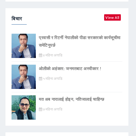
बिचार
View All
प्रवासी र रिटर्नी नेपालीको पीडा सरकारको कार्यसूचीमा
समेटिनुपर्छ
४ महिना अगाडि
ओलीको अहंकार: जनमतबाट अस्वीकार !
५ महिना अगाडि
मत अब नारालाई होइन, नतिजालाई चाहिन्छ
७ महिना अगाडि