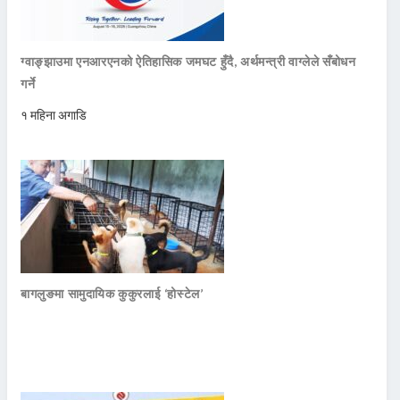
ग्वाङ्झाउमा एनआरएनको ऐतिहासिक जमघट हुँदै, अर्थमन्त्री वाग्लेले सँबोधन
गर्ने
१ महिना अगाडि
बागलुङमा सामुदायिक कुकुरलाई ‘होस्टेल’