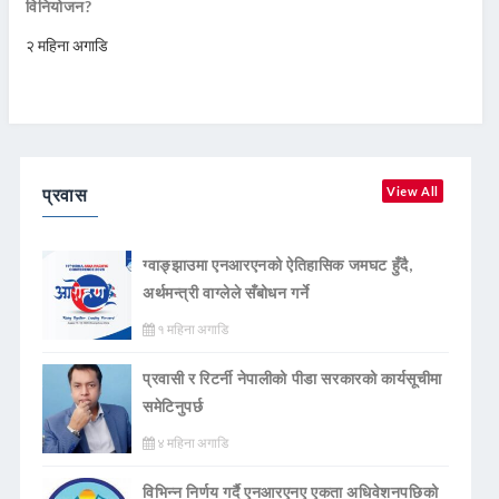
विनियोजन?
२ महिना अगाडि
प्रवास
View All
ग्वाङ्झाउमा एनआरएनको ऐतिहासिक जमघट हुँदै,
अर्थमन्त्री वाग्लेले सँबोधन गर्ने
१ महिना अगाडि
प्रवासी र रिटर्नी नेपालीको पीडा सरकारको कार्यसूचीमा
समेटिनुपर्छ
४ महिना अगाडि
विभिन्न निर्णय गर्दै एनआरएनए एकता अधिवेशनपछिको