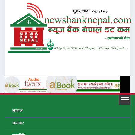
होमपेज
समाचार