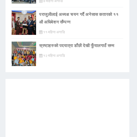
७ महिना अगाडि
पराजुलीलाई अध्यक्ष चयन गर्दै अनेसास कतारको ११
औ अधिबेशन सँम्पन्न
११ महिना अगाडि
स्रष्टाहरुको पदयात्रा डाँछी देखी फुँयालगाउँ सम्म
१२ महिना अगाडि