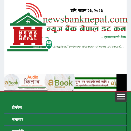
होमपेज
समाचार