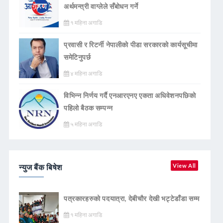
अर्थमन्त्री वाग्लेले सँबोधन गर्ने
१ महिना अगाडि
प्रवासी र रिटर्नी नेपालीको पीडा सरकारको कार्यसूचीमा
समेटिनुपर्छ
४ महिना अगाडि
विभिन्न निर्णय गर्दै एनआरएनए एकता अधिवेशनपछिको
पहिलो बैठक सम्पन्न
५ महिना अगाडि
न्युज बैंक बिषेश
View All
पत्रकारहरुको पदयात्रा, देबीचौर देखी भट्टेडाँडा सम्म
१ महिना अगाडि