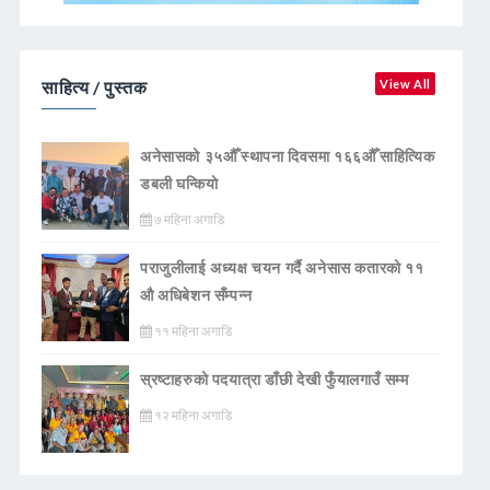
साहित्य / पुस्तक
View All
अनेसासको ३५औँ स्थापना दिवसमा १६६औँ साहित्यिक
डबली घन्कियाे
७ महिना अगाडि
पराजुलीलाई अध्यक्ष चयन गर्दै अनेसास कतारको ११
औ अधिबेशन सँम्पन्न
११ महिना अगाडि
स्रष्टाहरुको पदयात्रा डाँछी देखी फुँयालगाउँ सम्म
१२ महिना अगाडि