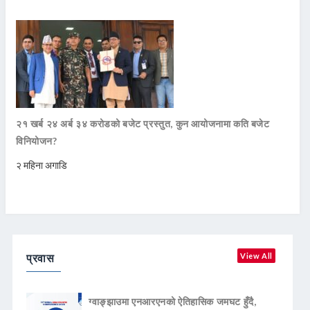
२१ खर्ब २४ अर्ब ३४ करोडको बजेट प्रस्तुत, कुन आयोजनामा कति बजेट
विनियोजन?
२ महिना अगाडि
प्रवास
View All
ग्वाङ्झाउमा एनआरएनको ऐतिहासिक जमघट हुँदै,