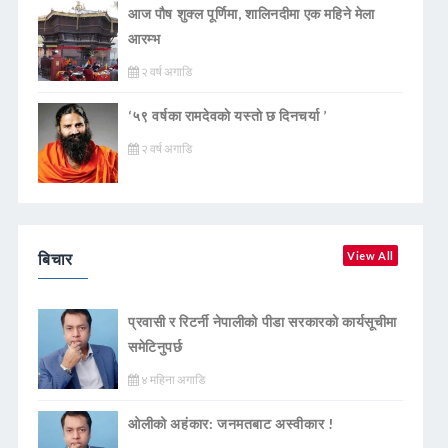
आज पौष शुक्ल पूर्णिमा, शालिनदीमा एक महिने मेला
आरम्भ
२ वर्ष अगाडि
‘५९ वर्षका रामदेवकाे यस्ताे छ दिनचर्या ’
२ वर्ष अगाडि
बिचार
View All
प्रवासी र रिटर्नी नेपालीको पीडा सरकारको कार्यसूचीमा
समेटिनुपर्छ
४ महिना अगाडि
ओलीको अहंकार: जनमतबाट अस्वीकार !