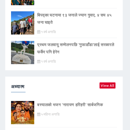
बिपद्का घटनामा ९३ जनाले ज्यान गुमाए, ४ सय ४५
जना घाइते
१ वर्ष अगाडि
प्रथम जलवायु सम्मेलनपछि ‘गुफाडाँडा’लाई सरकारले
फर्केर पनि हेरेन
१ वर्ष अगाडि
अध्यात्म
View All
बस्यालको भजन ‘नारायण हरिहरी’ सार्बजनिक
५ महिना अगाडि