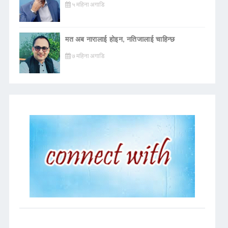
५ महिना अगाडि
मत अब नारालाई होइन, नतिजालाई चाहिन्छ
७ महिना अगाडि