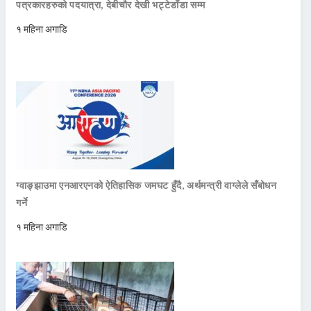
पत्रकारहरुको पदयात्रा, देबीचौर देखी भट्टेडाँडा सम्म
१ महिना अगाडि
ग्वाङ्झाउमा एनआरएनको ऐतिहासिक जमघट हुँदै, अर्थमन्त्री वाग्लेले सँबोधन
गर्ने
१ महिना अगाडि